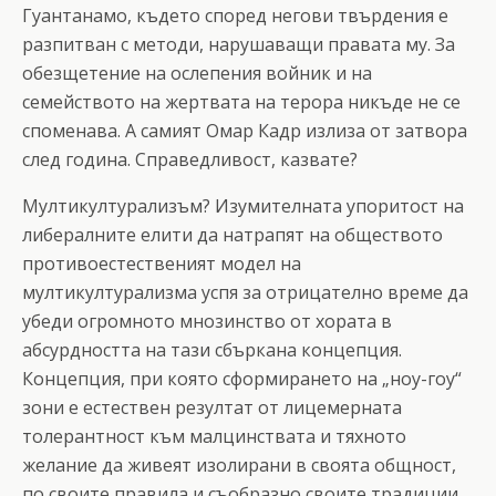
Гуантанамо, където според негови твърдения е
разпитван с методи, нарушаващи правата му. За
обезщетение на ослепения войник и на
семейството на жертвата на терора никъде не се
споменава. А самият Омар Кадр излиза от затвора
след година. Справедливост, казвате?
Мултикултурализъм? Изумителната упоритост на
либералните елити да натрапят на обществото
противоестественият модел на
мултикултурализма успя за отрицателно време да
убеди огромното мнозинство от хората в
абсурдността на тази сбъркана концепция.
Концепция, при която сформирането на „ноу-гоу“
зони е естествен резултат от лицемерната
толерантност към малцинствата и тяхното
желание да живеят изолирани в своята общност,
по своите правила и съобразно своите традиции.