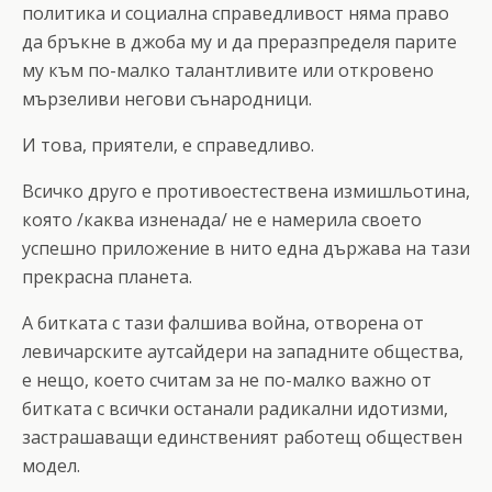
политика и социална справедливост няма право
да бръкне в джоба му и да преразпределя парите
му към по-малко талантливите или откровено
мързеливи негови сънародници.
И това, приятели, е справедливо.
Всичко друго е противоестествена измишльотина,
която /каква изненада/ не е намерила своето
успешно приложение в нито една държава на тази
прекрасна планета.
А битката с тази фалшива война, отворена от
левичарските аутсайдери на западните общества,
е нещо, което считам за не по-малко важно от
битката с всички останали радикални идотизми,
застрашаващи единственият работещ обществен
модел.