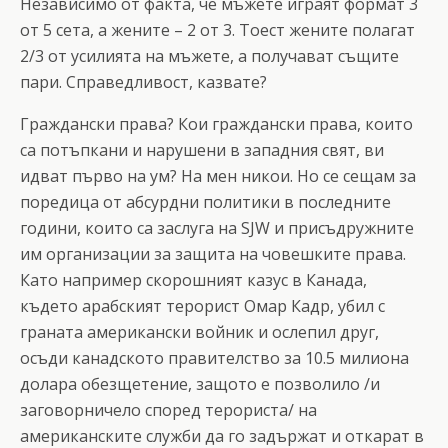
Независимо от факта, че мъжете играят формат 3
от 5 сета, а жените – 2 от 3. Тоест жените полагат
2/3 от усилията на мъжете, а получават същите
пари. Справедливост, казвате?
Граждански права? Кои граждански права, които
са потъпкани и нарушени в западния свят, ви
идват първо на ум? На мен никои. Но се сещам за
поредица от абсурдни политики в последните
години, които са заслуга на SJW и присъдружните
им организации за защита на човешките права.
Като например скорошният казус в Канада,
където арабският терорист Омар Кадр, убил с
граната американски войник и ослепил друг,
осъди канадското правителство за 10.5 милиона
долара обезщетение, защото е позволило /и
заговорничело според терориста/ на
американските служби да го задържат и откарат в