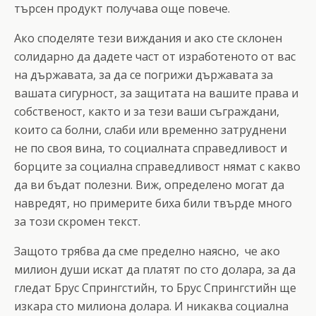
търсен продукт получава още повече.
Ако споделяте тези виждания и ако сте склонен
солидарно да дадете част от изработеното от вас
на държавата, за да се погрижи държавата за
вашата сигурност, за защитата на вашите права и
собственост, както и за тези ваши съграждани,
които са болни, слаби или временно затруднени
не по своя вина, то социалната справедливост и
борците за социална справедливост нямат с какво
да ви бъдат полезни. Виж, определено могат да
навредят, но примерите биха били твърде много
за този скромен текст.
Защото трябва да сме пределно наясно, че ако
милион души искат да платят по сто долара, за да
гледат Брус Спрингстийн, то Брус Спрингстийн ще
изкара сто милиона долара. И никаква социална