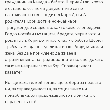
гражданин на Канада – бебето Шерил Атли, което
е оставено без пол в документите си по
настояване на своя родител Кори Доти. А
родителят Кори Доти е нон-байнъри
транджендър същество, както само се определя.
Гордо носейки мустаците, брадата, червилото и
роклята си, Кори Доти настоява, че бебето Шерил
трябва само да определи какво ще бъде, мъж или
жена, без да е принудено да живее в
ограниченията на традиционните полове, докато
само не направи своя избор. Справедливост,
казвате?
Но, ще кажете, кой тогава ще се бори за правата
ни, за справедливостта, за социалните ни
придобивки, за продължаването на битката с
неравенството?