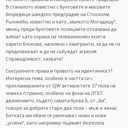
В станалото известно с бунтовете и масовите
безредици шведско предградие на Стокхолм,
Рьонкеби, известно и като „малкото Могадишу“,
месец преди бунтовете полицаите отказваха да
влязат като охрана на телевизионен екип в
карето блокове, населено с емигранти, за да не ги
предизвикват и да не събуждат агресия.
Справедливост, казвате?
Сексуалните права и правото на идентичност?
Интересна тема, особено в частта си с
прокламираните от SJW активистите 37 пола на
човека /странно, особено на фона на ЛГБТ
движението, където самата буква Б, от „би“,
говори за добрите стари два пола – мъж и жена/.
Битката им обаче се увенчава с нови и нови
„успехи“, като например първият безполов