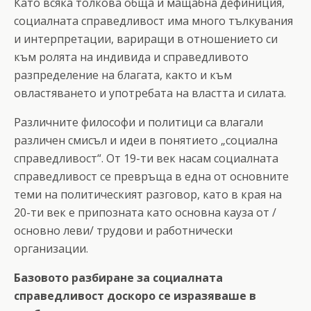
Като всяка толкова обща и мащабна дефиниция,
социалната справедливост има много тълкувания
и интерпретации, вариращи в отношението си
към ролята на индивида и справедливото
разпределение на благата, както и към
овластяването и употребата на властта и силата.
Различните философи и политици са влагали
различен смисъл и идеи в понятието „социална
справедливост“. От 19-ти век насам социалната
справедливост се превръща в една от основните
теми на политическият разговор, като в края на
20-ти век е припозната като основна кауза от /
основно леви/ трудови и работнически
организации.
Базовото разбиране за социалната
справедливост доскоро се изразяваше в