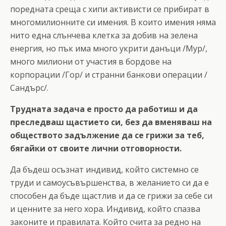
поредната среща с хипи активисти се прибират в
многомилионните си имения. В които имения няма
нито една слънчева клетка за добив на зелена
енергия, но пък има много укрити данъци /Мур/,
много милиони от участия в бордове на
корпорации /Гор/ и странни банкови операции /
Сандърс/.
Трудната задача е просто да работиш и да
преследваш щастието си, без да вменяваш на
обществото задължение да се грижи за теб,
бягайки от своите лични отговорности.
Да бъдеш осъзнат индивид, който системно се
труди и самоусъвършенства, в желанието си да е
способен да бъде щастлив и да се грижи за себе си
и ценните за него хора. Индивид, който спазва
законите и правилата. Който счита за редно на