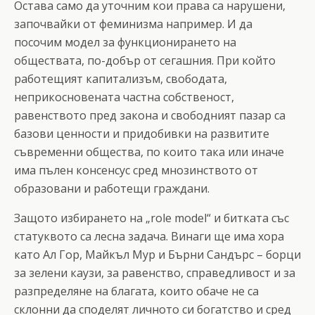
Остава само да уточним кои права са нарушени,
започвайки от феминизма например. И да
посочим модел за функционирането на
обществата, по-добър от сегашния. При който
работещият капитализъм, свободата,
неприкосновената частна собственост,
равенството пред закона и свободният пазар са
базови ценности и придобивки на развитите
съвременни общества, по които така или иначе
има пълен консенсус сред мнозинството от
образовани и работещи граждани.
Защото избирането на „role model“ и битката със
статуквото са лесна задача. Винаги ще има хора
като Ал Гор, Майкъл Мур и Бърни Сандърс – борци
за зелени каузи, за равенство, справедливост и за
разпределяне на благата, които обаче не са
склонни да споделят личното си богатство и сред