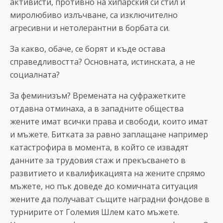
активисти, противно на хипарския си стил и
миролюбиво излъчване, са изключително
агресивни и нетолерантни в борбата си.
За какво, обаче, се борят и къде остава
справедливостта? Основната, истинската, а не
социалната?
За феминизъм? Времената на суфражетките
отдавна отминаха, а в западните общества
жените имат всички права и свободи, които имат
и мъжете. Битката за равно заплащане например
катастрофира в момента, в който се извадят
данните за трудовия стаж и прекъсването в
развитието и квалификацията на жените спрямо
мъжете, но пък доведе до комичната ситуация
жените да получават същите наградни фондове в
турнирите от Големия Шлем като мъжете.