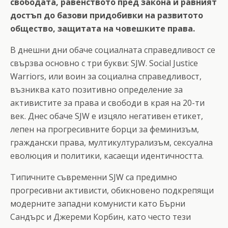
свободата, равенството пред закона и равният
достъп до базови придобивки на развитото
общество, защитата на човешките права.
В днешни дни обаче социалната справедливост се
свързва основно с три букви: SJW. Social Justice
Warriors, или воин за социална справедливост,
възниква като позитивно определение за
активистите за права и свободи в края на 20-ти
век. Днес обаче SJW е изцяло негативен етикет,
лепен на прогресивните борци за феминизъм,
граждански права, мултикултурализъм, сексуална
еволюция и политики, касаещи идентичността.
Типичните съвременни SJW са предимно
прогресивни активисти, обикновено подкрепящи
модерните западни комунисти като Бърни
Сандърс и Джереми Корбин, като често тези