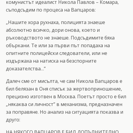
комунистът идеалист Никола Павлов – Комара,
съподсъдим по процеса на Вапцаров:
„Нашите хора рухнаха, полицията знаеше
абсолютно всичко, дори онова, което и
ръководството не знаеше. Подсъдимите бяха
объркани. Те или за първи път попадаха на
опитните полицейски следователи, или не
издържаха на натиска на безспорните
доказателства…”
Далеч сме от мисълта, че сам Никола Вапцаров е
бил белязан в Оня списък за жертвоприношение,
прецизно изготвен в Москва. Поетът просто е бил
„някаква си личност” в механизма, предназначен
за поправяне. Но анализ на ситуацията показва и
друго:
НА НЯКОГО ВАПЦАРОВ Е БИЛ ДОПЪЛНИТЕЛНО