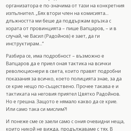
организатора е по-значима от тази на конкретния
изпълнител. „Бях втори член на комисията…
длъжността ми беше да поддържам връзка с
хората от провинцията – пише Вапцаров, – и в
случай, че Васил (Радойнов) е зает, да ги
инструктирам…”
Разбира се, има подробност – възможно е
Вапцаров да е приел оная тактика на всички
революционери в света, които правят подробни
показания за всичко, което полицията знае, за да
се крие нещо по-съществено. Прочее такава е и
тактиката на неговия приятел Цвятко Радойнов.
Но е грешна. Защото е нямало какво да се крие.
Или само така си мислим?!
И понеже сме се заели само с ония очевидни неща,
които никой не вижда, продължаваме с тях. В