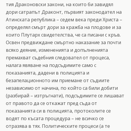
тия Драконовски закони, на които би завидял
дори сатрапът Драконт, първият законодател на
Атинската република – седем века преди Христа –
определял смърт дори за кражба на плодове и за
които Плутарх свидетелства, че са писани с кръв.
Освен предвиждане смъртно наказание за почти
всяко деяние, измененията и допълненията
премахват съдебния следовател от процеса,
налага явяване на подсъдимите само с
показанията, дадени в полицията и
безапелационното им приемане от съдиите
независимо от начина, по който са били добити
(разбирай – изтръгнати), подсъдимите се лишават
от правото да се откажат пред съда от
показанията си в полицията, протоколите се
водят по късата процедура – не всичко се
отразява в тях. Политическите процеси (а те