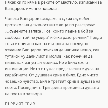
Някак си го няма в реките от мастило, изписани за
Вапцаров, именно човекът.
Човека Вапцаров виждаме в сухия служебен
протокол на длъжностните лица по разстрела:
„Осъдените запяха „Тоз, който падне в бой за
свобода, той не умира” и бяха разстреляни.” Преди
това е описано как на въпроса за последно
желание Вапцаров поискал да напише нещо, как
тутакси му дали лист и молив, как понечил да
пише, как изпуснал молива. Не е било ехо от
инквизиции. Нито от ужас пред стаените дула на
карабините. От душевен срив е било. Едно чисто
човешко чувство. Бил е третият срив в душата на
поета. Последният. Три срива преживява душата
на поета в затвора.
ПЪРВИЯТ СРИВ