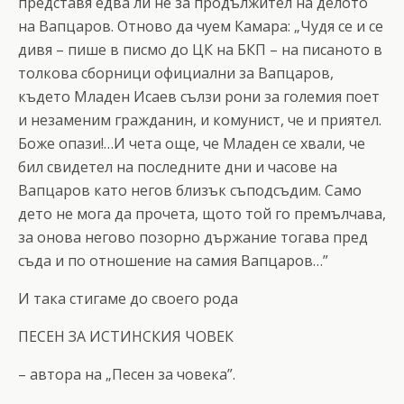
представя едва ли не за продължител на делото
на Вапцаров. Отново да чуем Камара: „Чудя се и се
дивя – пише в писмо до ЦК на БКП – на писаното в
толкова сборници официални за Вапцаров,
където Младен Исаев сълзи рони за големия поет
и незаменим гражданин, и комунист, че и приятел.
Боже опази!…И чета още, че Младен се хвали, че
бил свидетел на последните дни и часове на
Вапцаров като негов близък съподсъдим. Само
дето не мога да прочета, щото той го премълчава,
за онова негово позорно държание тогава пред
съда и по отношение на самия Вапцаров…”
И така стигаме до своего рода
ПЕСЕН ЗА ИСТИНСКИЯ ЧОВЕК
– автора на „Песен за човека”.