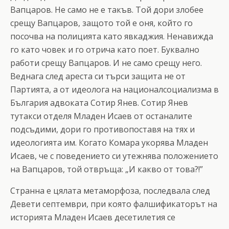
Вапцаров. Не само не е такъв. Той дори злобее
срещу Вапцаров, защото той е оня, който го
посочва на полицията като явкаджия. Ненавижда
го като човек и го отрича като поет. Буквално
работи срещу Вапцаров. И не само срещу него.
Веднага след ареста си търси защита не от
Партията, а от идеолога на националсоциализма в
България адвоката Сотир Янев. Сотир Янев
тутакси отделя Младен Исаев от останалите
подсъдими, дори го противопоставя на тях и
идеологията им. Когато Комара укорява Младен
Исаев, че с поведението си утежнява положението
на Вапцаров, той отвръща: „И какво от това?!”
Странна е цялата метаморфоза, последвала след
Девети септември, при която фалшификаторът на
историята Младен Исаев десетилетия се