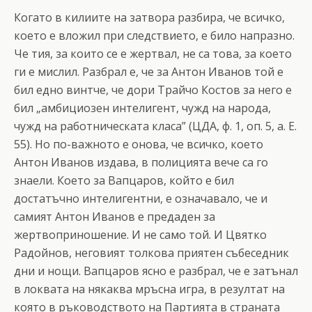
Когато в килиите на затвора разбира, че всичко,
което е вложил при следствието, е било напразно.
Че тия, за които се е жертвал, не са това, за което
ги е мислил. Разбрал е, че за Антон Иванов той е
бил едно винтче, че дори Трайчо Костов за него е
бил „амбициозен интелигент, чужд на народа,
чужд на работническата класа” (ЦДА, ф. 1, оп. 5, а. Е.
55). Но по-важното е онова, че всичко, което
Антон Иванов издава, в полицията вече са го
знаели. Което за Вапцаров, който е бил
достатъчно интелигентни, е означавало, че и
самият Антон Иванов е предаден за
жертвоприношение. И не само той. И Цвятко
Радойнов, неговият толкова приятен събеседник
дни и нощи. Вапцаров ясно е разбрал, че е затънал
в локвата на някаква мръсна игра, в резултат на
която в ръководството на Партията в страната