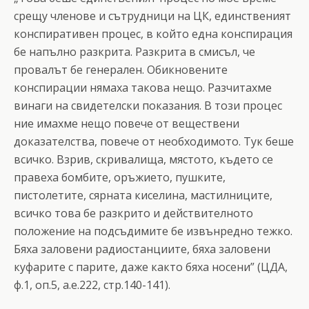
срещу членове и сътрудници на ЦК, единственият
конспиративен процес, в който една конспирация
бе напълно разкрита. Разкрита в смисъл, че
провалът бе генерален. Обикновените
конспирации нямаха такова нещо. Разчитахме
винаги на свидетелски показания. В този процес
ние имахме нещо повече от веществени
доказателства, повече от необходимото. Тук беше
всичко. Взрив, скривалища, мястото, където се
правеха бомбите, оръжието, пушките,
пистолетите, сярната киселина, мастилниците,
всичко това бе разкрито и действителното
положение на подсъдимите бе извънредно тежко.
Бяха заловени радиостанциите, бяха заловени
куфарите с парите, даже както бяха носени” (ЦДА,
ф.1, оп.5, а.е.222, стр.140-141).