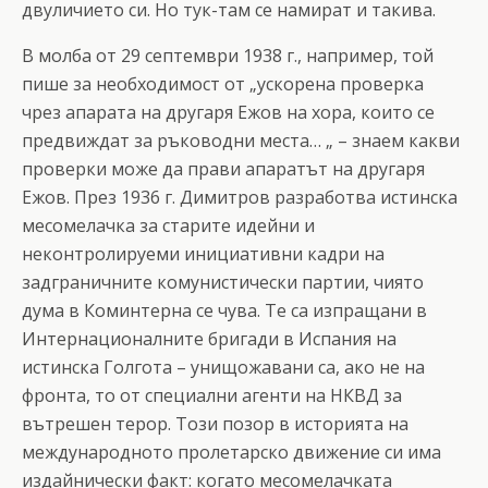
двуличието си. Но тук-там се намират и такива.
В молба от 29 септември 1938 г., например, той
пише за необходимост от „ускорена проверка
чрез апарата на другаря Ежов на хора, които се
предвиждат за ръководни места… „ – знаем какви
проверки може да прави апаратът на другаря
Ежов. През 1936 г. Димитров разработва истинска
месомелачка за старите идейни и
неконтролируеми инициативни кадри на
задграничните комунистически партии, чиято
дума в Коминтерна се чува. Те са изпращани в
Интернационалните бригади в Испания на
истинска Голгота – унищожавани са, ако не на
фронта, то от специални агенти на НКВД за
вътрешен терор. Този позор в историята на
международното пролетарско движение си има
издайнически факт: когато месомелачката