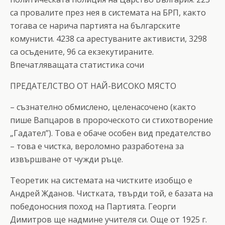
са провалите през нея в системата на БРП, както
тогава се нарича партията на българските
комунисти. 4238 са арестуваните активисти, 3298
са осъдените, 96 са екзекутираните.
Впечатляващата статистика сочи
ПРЕДАТЕЛСТВО ОТ НАЙ-ВИСОКО МЯСТО
– съзнателно обмислено, целенасочено (както
пише Вапцаров в пророческото си стихотворение
„Гадател”). Това е обаче особен вид предателство
– това е чистка, вероломно разработена за
извършване от чужди ръце.
Теоретик на системата на чистките изобщо е
Андрей Жданов. Чистката, твърди той, е базата на
победоносния поход на Партията. Георги
Димитров ще надмине учителя си. Още от 1925 г.