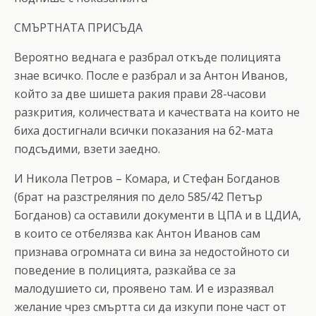
СМЪРТНАТА ПРИСЪДА
Вероятно веднага е разбрал откъде полицията
знае всичко. После е разбрал и за Антон Иванов,
който за две шишета ракия прави 28-часови
разкрития, количествата и качествата на които не
биха достигнали всички показания на 62-мата
подсъдими, взети заедно.
И Никола Петров – Комара, и Стефан Богданов
(брат на разстреляния по дело 585/42 Петър
Богданов) са оставили документи в ЦПА и в ЦДИА,
в които се отбелязва как Антон Иванов сам
признава огромната си вина за недостойното си
поведение в полицията, разкайва се за
малодушието си, проявено там. И е изразявал
желание чрез смъртта си да изкупи поне част от