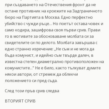
при създаването на Отечествения фронт да не
остане противник на кроежите на Задграничното
бюро на Партията в Москва. Едно перфектно
убийство с чужди ръце… Но поетът остава човек и
само кодира, зашифрова своя първи срив. Прави
го в мотивите за обосноваване молбата си за
свидетелите си по делото. Молбата завършва с
едно странно изречение: „Не съм и не мога да
бъда комунист, и идейно съм твърде далеч, в
известна степен диаметрално противоположен на
комунистите…” Не е било, както тълкуват думите
някои автори, от стремеж да облекчи
положението си пред съда.
След този пръв срив следва
ВТОРИЯТ СРИВ