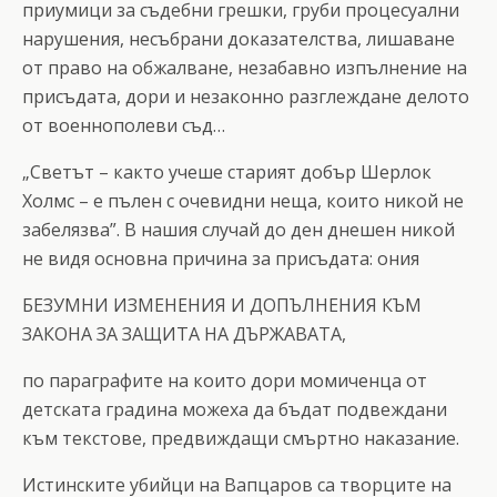
приумици за съдебни грешки, груби процесуални
нарушения, несъбрани доказателства, лишаване
от право на обжалване, незабавно изпълнение на
присъдата, дори и незаконно разглеждане делото
от военнополеви съд…
„Светът – както учеше старият добър Шерлок
Холмс – е пълен с очевидни неща, които никой не
забелязва”. В нашия случай до ден днешен никой
не видя основна причина за присъдата: ония
БЕЗУМНИ ИЗМЕНЕНИЯ И ДОПЪЛНЕНИЯ КЪМ
ЗАКОНА ЗА ЗАЩИТА НА ДЪРЖАВАТА,
по параграфите на които дори момиченца от
детската градина можеха да бъдат подвеждани
към текстове, предвиждащи смъртно наказание.
Истинските убийци на Вапцаров са творците на