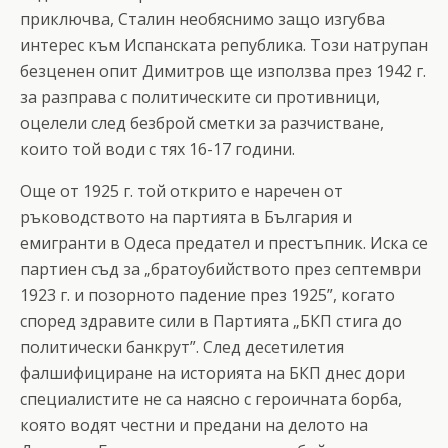
приключва, Сталин необяснимо защо изгубва
интерес към Испанската република. Този натрупан
безценен опит Димитров ще използва през 1942 г.
за разправа с политическите си противници,
оцелели след безброй сметки за разчистване,
които той води с тях 16-17 години.
Още от 1925 г. той открито е наречен от
ръководството на партията в България и
емигранти в Одеса предател и престъпник. Иска се
партиен съд за „братоубийството през септември
1923 г. и позорното падение през 1925”, когато
според здравите сили в Партията „БКП стига до
политически банкрут”. След десетилетия
фалшифициране на историята на БКП днес дори
специалистите не са наясно с героичната борба,
която водят честни и предани на делото на