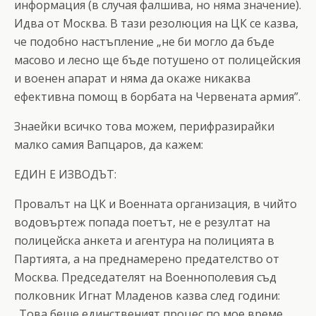
информация (в случая фалшива, но няма значение).
Идва от Москва. В тази резолюция на ЦК се казва,
че подобно настъпление „не би могло да бъде
масово и лесно ще бъде потушено от полицейския
и военен апарат и няма да окаже никаква
ефективна помощ в борбата на Червената армия”.
Знаейки всичко това можем, перифразирайки
малко самия Вапцаров, да кажем:
ЕДИН Е ИЗВОДЪТ:
Провалът на ЦК и Военната организация, в чийто
водовъртеж попада поетът, не е резултат на
полицейска анкета и агентура на полицията в
Партията, а на преднамерено предателство от
Москва. Председателят на Военнополевия съд
полковник Игнат Младенов казва след години:
„Това беше единственият процес по мое време