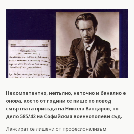
Некомпетентно, непълно, неточно и банално е
онова, което от години се пише по повод
смъртната присъда на Никола Вапцаров, по
дело 585/42 на Софийския военнополеви съд.
Лансират се лишени от професионализъм