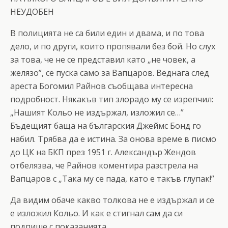
НЕУДОБЕН
В полицията не са били един и двама, и по това
дело, и по други, които пропявали без бой. Но слух
за това, че не се представил като „не човек, а
желязо”, се пуска само за Вапцаров. Веднага след
ареста Богомил Райнов съобщава интересна
подробност. Някакъв тип злорадо му се изрепчил:
„Нашият Кольо не издържал, изложил се…”
Бъдещият баща на българския Джеймс Бонд го
набил. Трябва да е истина. За онова време в писмо
до ЦК на БКП през 1951 г. Александър Жендов
отбелязва, че Райнов коментира разстрела на
Вапцаров с „Така му се пада, като е такъв глупак!”
Да видим обаче какво толкова не е издържал и се
е изложил Кольо. И как е стигнал сам да си
подпише с показанията