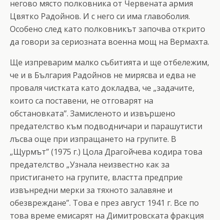
негово място полковника от Червената армия
Цвятко Радойнов. И с него си има главоболия.
Особено след като полковникът започва открито
да говори за сериозната военна мощ на Вермахта.
Ще изпреварим малко събитията и ще отбележим,
че и в България Радойнов не мирясва и едва не
проваля чистката като докладва, че „задачите,
които са поставени, не отговарят на
обстановката”. Замисленото и извършено
предателство към подводничари и парашутисти
лъсва още при изпращането на групите. В
„Щурмът” (1975 г.) Цола Драгойчева кодира това
предателство „Узнала неизвестно как за
пристигането на групите, властта предприе
извънредни мерки за тяхното залавяне и
обезвреждане”. Това е през август 1941 г. Все по
това време емисарят на Димитровската фракция