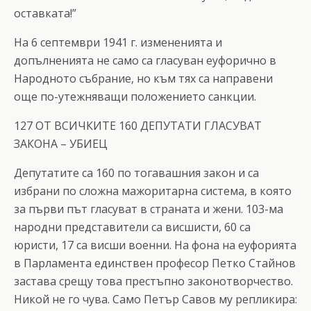
оставката!”
На 6 септември 1941 г. измененията и
допълненията не само са гласуван еуфорично в
Народното събрание, но към тях са направени
още по-утежняващи положението санкции.
127 ОТ ВСИЧКИТЕ 160 ДЕПУТАТИ ГЛАСУВАТ
ЗАКОНА – УБИЕЦ
Депутатите са 160 по тогавашния закон и са
избрани по сложна мажоритарна система, в която
за първи път гласуват в страната и жени. 103-ма
народни представители са висшисти, 60 са
юристи, 17 са висши военни. На фона на еуфорията
в Парламента единствен професор Петко Стайнов
застава срещу това престъпно законотворчество.
Никой не го чува. Само Петър Савов му репликира: