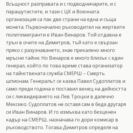
Всъщност разправата и с подводничарите, и с
парашутистите, и тази с ЦК и Военната
организация са пак две страни на една и съща
монета. Първоначално ръководител на жертвите
политемигранти е Иван Винаров. Той отдавна е
трън в очите на Димитров, тъй като е свързан
пряко с разузнаването, знае прекалено много
мръсни тайни. Но Винаров е много близък с един
генерал, който по това време става организатор
на тайнствената служба СМЕРШ – Смерть
шпионам. Генералът се казва Павел Судоплатов и
само преди година е поставил венец на дейността
си с ликвидирането на Лев Троцки в далечно
Мексико. Судоплатов не оставя сам в беда другаря
си Иван Винаров. И го измъква като безценен
кадър на СМЕРШ, назначава го дори комисар в
ръководството. Тогава Димитров определя на