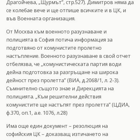
Драгойчева, „Щурмът”, стр.527). Димитров няма да
се колебае вече и ще отпише всичките и в ЦК, и
във Военната организация.
От Москва към военното разузнаване и
полицията в София потича информация за
подготвяно от комунистите пролетно
настъпление. Военното разузнаване в свой отчет
отбелязва, че „комунистическата партия води
дейна подготовка за разгръщане на широка
дейност през пролетта” (ВИА, д.2068/1, л. 2-3).
Съмнително същото знае и Дирекцията на
полицията. „Към решителни действия
комунистите ще настъпят през пролетта” (ЦДИА,
ф.370, оп.1, а.е. 1076, л.28)
Има още един документ – резолюция на
софийския ЦК – доказващ изтичането на