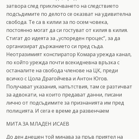
затвора след приключването на следствието
подсъдимите по делото се оказват на удивителна
свобода. Те са в килии за по осем човека,
постоянно могат да си гостуват от килия в килия.
Стигат до идеята за „успореден процес”, за да
организират държанието си пред съда.
Неотразимият конспиратор Комара урежда канал,
по който урежда почти всекидневна връзка с
останалите на свобода членове на ЦК, преди
всичко с Цола Драгойчева и Антон Югов.
Получават указания, напътствия, там се разтичват
за адвокати, на които предават данни, писани
лично от подсъдимите за признанията им пред
полицията. И сега е време да развенчаем
МИТА ЗА МЛАДЕН ИСАЕВ
До ден днешен той минава за пръв приятел на