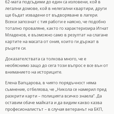
62-мата подсъдими до един са изловени, кой в
легални домове, кой в нелегални квартири, други
ще бъдат извадени от въдворяване в лагери.
Всеки запознат с тия работи е наясно, че подобно
тотално проваляне, както го характеризира Игнат
Младенов, е възможно само в резултат на слагане
картите на масата от ония, които ги държат в
ръцете си.
Доказателствата са толкова много, че е
необяснимо защо до сега този въпрос е все вън от
вниманието на историците.
Елена Вапцарова, в чиято порядъчност няма
съмнение, отбелязва, че „Никола се намерил пред
разкрити карти – полицията всичко знаела”. Да
оставим обаче майката и да видим какво казва
професионалистът – в случая ветеранът на БКП,