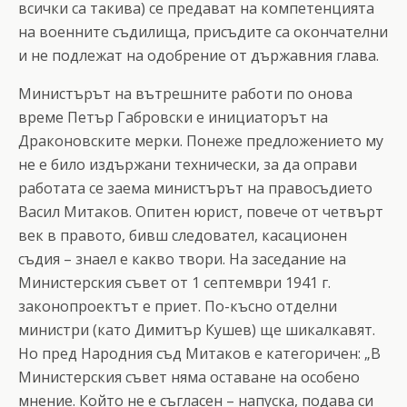
всички са такива) се предават на компетенцията
на военните съдилища, присъдите са окончателни
и не подлежат на одобрение от държавния глава.
Министърът на вътрешните работи по онова
време Петър Габровски е инициаторът на
Драконовските мерки. Понеже предложението му
не е било издържани технически, за да оправи
работата се заема министърът на правосъдието
Васил Митаков. Опитен юрист, повече от четвърт
век в правото, бивш следовател, касационен
съдия – знаел е какво твори. На заседание на
Министерския съвет от 1 септември 1941 г.
законопроектът е приет. По-късно отделни
министри (като Димитър Кушев) ще шикалкавят.
Но пред Народния съд Митаков е категоричен: „В
Министерския съвет няма оставане на особено
мнение. Който не е съгласен – напуска, подава си