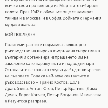
всички свои противници из Мъртвите сибирски
полета. През 1942 г. обаче все още се намират
такива и в Москва, и в София. Войната с Германия
му дава шанс за
БОЙ ПОСЛЕДЕН
Политемигрантите подмамва с илюзорно
ръководство на широка въоръжена съпротива в
България и организира изпращането им на
заколение като парашутисти и подводничари.
Останалите в страната следва да бъдат хвърлени
на лъвовете. Това са най-вече сектантите в
ръководството – Трайчо Костов, Цола
Драгойчева, Антон Югов, Петър Вранчев, Димо
Дичев, Борис Копчев, Петър Богданов. Измислена
е йезуитска разправа.