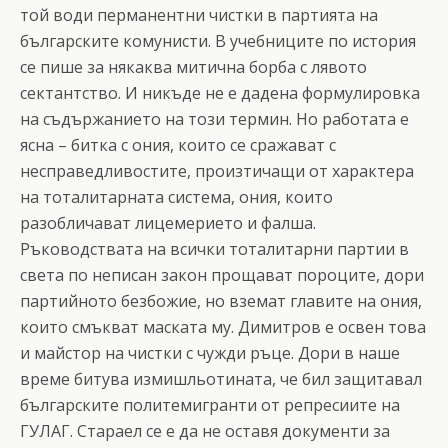
той води перманентни чистки в партията на
българските комунисти. В учебниците по история
се пише за някаква митична борба с лявото
сектантство. И никъде не е дадена формулировка
на съдържанието на този термин. Но работата е
ясна – битка с ония, които се сражават с
несправедливостите, произтичащи от характера
на тоталитарната система, ония, които
разобличават лицемерието и фалша.
Ръководствата на всички тоталитарни партии в
света по неписан закон прощават пороците, дори
партийното безбожие, но вземат главите на ония,
които смъкват маската му. Димитров е освен това
и майстор на чистки с чужди ръце. Дори в наше
време битува измишльотината, че бил защитавал
българските политемигранти от репресиите на
ГУЛАГ. Стараел се е да не оставя документи за