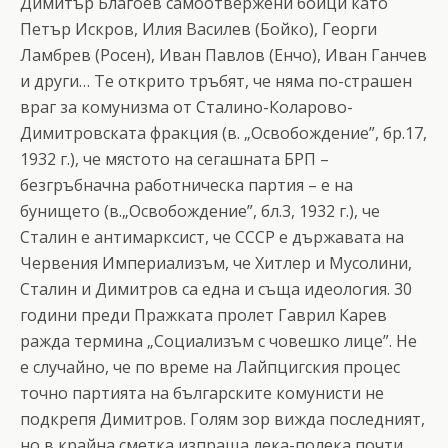
Димитър Благоев самоотвержени бойци като
Петър Искров, Илия Василев (Бойко), Георги
Ламбрев (Росен), Иван Павлов (Енчо), Иван Ганчев
и други… Те открито тръбят, че няма по-страшен
враг за комунизма от Сталино-Коларово-
Димитровската фракция (в. „Освобождение”, бр.17,
1932 г.), че мястото на сегашната БРП –
безгръбначна работническа партия – е на
бунището (в.„Освобождение”, бл.3, 1932 г.), че
Сталин е антимарксист, че СССР е държавата на
Червения Империализъм, че Хитлер и Мусолини,
Сталин и Димитров са една и съща идеология. 30
години преди Пражката пролет Гаврил Карев
ражда термина „Социализъм с човешко лице”. Не
е случайно, че по време на Лайпцигския процес
точно партията на българските комунисти не
подкрепя Димитров. Голям зор вижда последният,
но в крайна сметка изпраща лека-полека почти