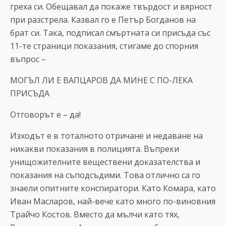
греха си. Обещавал да покаже твърдост и вярност
при разстрела. Казвал го е Петър Богданов на
брат си. Така, подписал смъртната си присъда със
11-те страници показания, стигаме до спорния
въпрос –
МОГЪЛ ЛИ Е ВАПЦАРОВ ДА МИНЕ С ПО-ЛЕКА
ПРИСЪДА
Отговорът е – да!
Изходът е в тоталното отричане и недаване на
никакви показания в полицията. Въпреки
унищожителните веществени доказателства и
показания на съподсъдими. Това отлично са го
знаели опитните конспиратори. Като Комара, като
Иван Масларов, най-вече като много по-виновния
Трайчо Костов. Вместо да мълчи като тях,