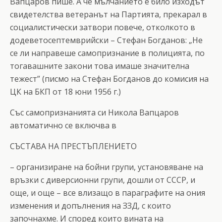
Вапцаров пише. А че мълчанието е било изходът
свидетелства ветеранът на Партията, прекарал в
социалистически затвори повече, отколкото в
додеветосептемврийски – Стефан Богданов: „Не
се ли направеше самопризнание в полицията, по
тогавашните закони това имаше значителна
тежест” (писмо на Стефан Богданов до комисия на
ЦК на БКП от 18 юни 1956 г.)
Със самопризнанията си Никола Вапцаров
автоматично се включва в
СЪСТАВА НА ПРЕСТЪПЛЕНИЕТО
– организиране на бойни групи, установяване на
връзки с диверсионни групи, дошли от СССР, и
още, и още – все влизащо в параграфите на ония
изменения и допълнения на ЗЗД, с които
започнахме. И според които вината на