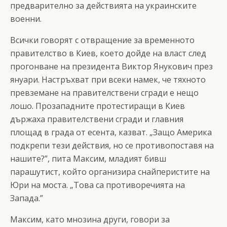
предварително за действията на украинските
военни.
Всички говорят с отвращение за временното
правителство в Киев, което дойде на власт след
прогонване на президента Виктор Янукович през
януари. Настръхват при всеки намек, че тяхното
превземане на правителствени сгради е нещо
лошо. Прозападните протестиращи в Киев
държаха правителствени сгради и главния
площад в града от есента, казват. „Защо Америка
подкрепи тези действия, но се противопоставя на
нашите?”, пита Максим, младият бивш
парашутист, който организира снайперистите на
Юри на моста. „Това са противоречията на
Запада.”
Максим, като мнозина други, говори за