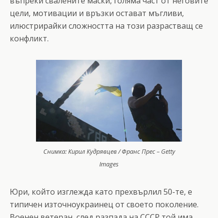
въпреки свалените маски, голяма част от неговите
цели, мотивации и връзки остават мъгливи,
илюстрирайки сложността на този разрастващ се
конфликт.
Снимка: Кирил Кудрявцев / Франс Прес – Getty
Images
Юри, който изглежда като прехвърлил 50-те, е
типичен източноукраинец от своето поколение.
Военен ветеран, след разпада на СССР той има