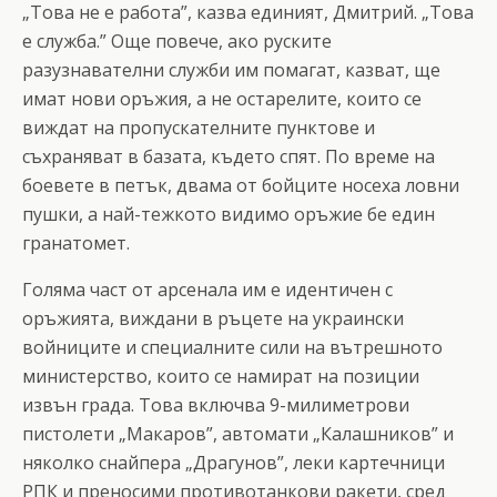
„Това не е работа”, казва единият, Дмитрий. „Това
е служба.” Още повече, ако руските
разузнавателни служби им помагат, казват, ще
имат нови оръжия, а не остарелите, които се
виждат на пропускателните пунктове и
съхраняват в базата, където спят. По време на
боевете в петък, двама от бойците носеха ловни
пушки, а най-тежкото видимо оръжие бе един
гранатомет.
Голяма част от арсенала им е идентичен с
оръжията, виждани в ръцете на украински
войниците и специалните сили на вътрешното
министерство, които се намират на позиции
извън града. Това включва 9-милиметрови
пистолети „Макаров”, автомати „Калашников” и
няколко снайпера „Драгунов”, леки картечници
РПК и преносими противотанкови ракети, сред