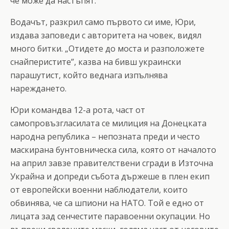
че може да настъпят.
Водачът, разкрил само първото си име, Юри,
издава заповеди с авторитета на човек, видял
много битки. „Отидете до моста и разположете
снайперистите”, казва на бивш украински
парашутист, който веднага изпълнява
нареждането.
Юри командва 12-а рота, част от
самопровъзгласилата се милиция на Донецката
народна република – непозната преди и често
маскирана бунтовническа сила, която от началото
на април завзе правителствени сгради в Източна
Украйна и допреди събота държеше в плен екип
от европейски военни наблюдатели, които
обвинява, че са шпиони на НАТО. Той е едно от
лицата зад сенчестите паравоенни окупации. Но