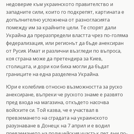
недоверие към украинското правителство и
западните сили, които го подкрепят, картината е
допълнително усложнена от разногласията
помежду им за крайните цели. Те спорят дали
Украйна да преразпредели властта чрез по-голяма
федерализация, или регионът да бъде анексиран
от Русия. Имат и различни възгледи по въпроса,
коя страна може да претендира за Киев,
столицата, и дори кои биха могли да бъдат
границите на една разделена Украйна.
Юри е колеблив относно възможността за руско
анексиране, въпреки че руското знаме е развято
пред входа на магазина, откъдето насочва
войските си. Той казва, че е участвал в
превземането на сградата на украинското
разузнаване в Донецк на 7 април и е водил
превземането на полицейския участък пет дни по-