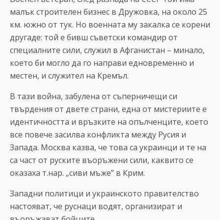
малък строителен бизнес в Дружовка, на около 25
км. южно от тук. Но военната му закалка се корени
другаде: той е бивш съветски командир от
специалните сили, служил в Афганистан – минало,
което би могло да го направи едновременно и
местен, и служител на Кремъл.
В тази война, забулена от съперничещи си
твърдения от двете страни, една от мистериите е
идентичността и връзките на опълченците, което
все повече засилва конфликта между Русия и
Запада. Москва казва, че това са украинци и те на
са част от руските въоръжени сили, каквито се
оказаха т.нар. „сиви мъже” в Крим.
Западни политици и украинското правителство
настояват, че руснаци водят, организират и
въоръжават бойците.