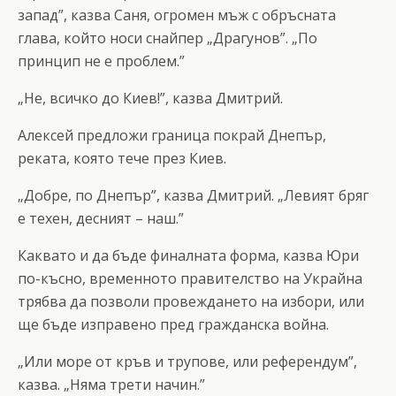
запад”, казва Саня, огромен мъж с обръсната
глава, който носи снайпер „Драгунов”. „По
принцип не е проблем.”
„Не, всичко до Киев!”, казва Дмитрий.
Алексей предложи граница покрай Днепър,
реката, която тече през Киев.
„Добре, по Днепър”, казва Дмитрий. „Левият бряг
е техен, десният – наш.”
Каквато и да бъде финалната форма, казва Юри
по-късно, временното правителство на Украйна
трябва да позволи провеждането на избори, или
ще бъде изправено пред гражданска война.
„Или море от кръв и трупове, или референдум”,
казва. „Няма трети начин.”