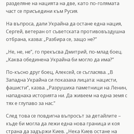
разделяне на нацията на две, като по-голямата
част се присъедини към Русия.
На въпроса, дали Украйна да остане една нация,
Сергей, ветеран от съветската противовъздушна
отбрана, казва: „Разбира се, защо не?”
„Не, не, не”, го прекъсва Дмитрий, по-млад боец.
„Каква обединена Украйна би могло да има?”
По-късно друг боец, Алексей, се съгласява. „В
Западна Украйна си показаха лицата: нацисти,
фашисти”, казва. „Разрушиха паметници на Ленин,
нападнаха историята ни. Да живеем на една земя с
тях е глупаво за нас.”
След това се повдигна въпросът за детайлите –
къде би могла да лежи една нова граница и коя
страна да задържи Киев. „Нека Киев остане на