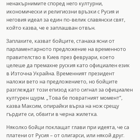
ненакърнимите според него културни,
икономически и религиозни връзки с Русия и
неговия идеал за един по-велик славянски свят,
който казва, че е заплашван отвън.
Заплахите, казват бойците, станаха ясни от
парламентарното предложение на временното
правителство в Киев през февруари, което
целеше да премахне руския като официален език
в Източна Украйна. Временният президент
наложи вето на предложението, но бойците
разглеждат този епизод като сигнал за официален
културен щурм. „Това бе повратният момент”,
казва Максим, опирайки върха на нож срещу
гърдите си, обвити в черна жилетка.
Няколко бойци поклащат глави при идеята, че са
платени от Русия – от олигарси, или някой друг.