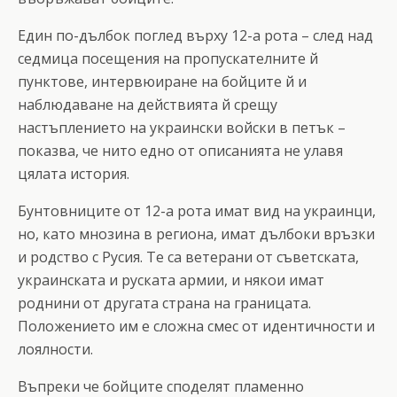
Един по-дълбок поглед върху 12-а рота – след над
седмица посещения на пропускателните й
пунктове, интервюиране на бойците й и
наблюдаване на действията й срещу
настъплението на украински войски в петък –
показва, че нито едно от описанията не улавя
цялата история.
Бунтовниците от 12-а рота имат вид на украинци,
но, като мнозина в региона, имат дълбоки връзки
и родство с Русия. Те са ветерани от съветската,
украинската и руската армии, и някои имат
роднини от другата страна на границата.
Положението им е сложна смес от идентичности и
лоялности.
Въпреки че бойците споделят пламенно