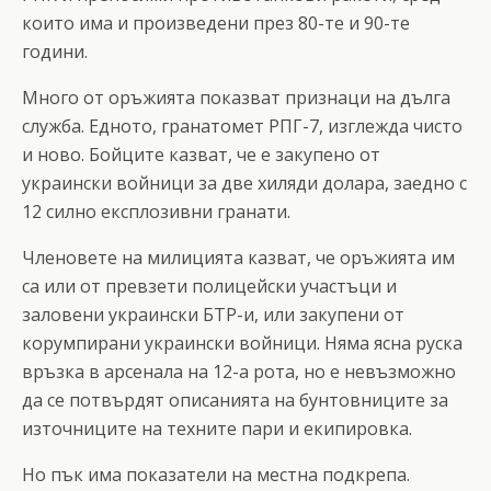
които има и произведени през 80-те и 90-те
години.
Много от оръжията показват признаци на дълга
служба. Едното, гранатомет РПГ-7, изглежда чисто
и ново. Бойците казват, че е закупено от
украински войници за две хиляди долара, заедно с
12 силно експлозивни гранати.
Членовете на милицията казват, че оръжията им
са или от превзети полицейски участъци и
заловени украински БТР-и, или закупени от
корумпирани украински войници. Няма ясна руска
връзка в арсенала на 12-а рота, но е невъзможно
да се потвърдят описанията на бунтовниците за
източниците на техните пари и екипировка.
Но пък има показатели на местна подкрепа.