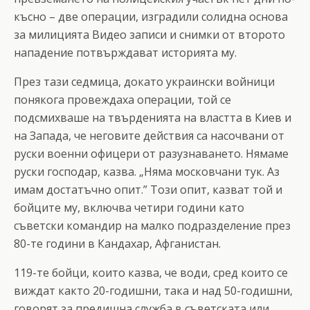
късно – две операции, изградили солидна основа
за милицията Видео записи и снимки от второто
нападение потвърждават историята му.
През тази седмица, докато украински войници
понякога провеждаха операции, той се
подсмихваше на твърденията на властта в Киев и
на Запада, че неговите действия са насочвани от
руски военни офицери от разузнаването. Нямаме
руски господар, казва. „Няма московчани тук. Аз
имам достатъчно опит.” Този опит, казват той и
бойците му, включва четири години като
съветски командир на малко подразделение през
80-те години в Кандахар, Афганистан.
119-те бойци, които казва, че води, сред които се
виждат както 20-годишни, така и над 50-годишни,
говорят за предишна служба в съветската или