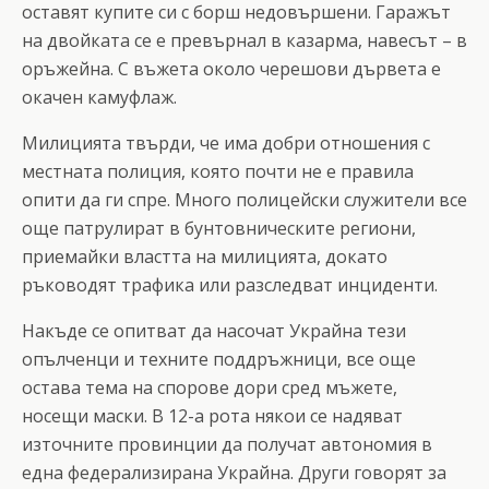
оставят купите си с борш недовършени. Гаражът
на двойката се е превърнал в казарма, навесът – в
оръжейна. С въжета около черешови дървета е
окачен камуфлаж.
Милицията твърди, че има добри отношения с
местната полиция, която почти не е правила
опити да ги спре. Много полицейски служители все
още патрулират в бунтовническите региони,
приемайки властта на милицията, докато
ръководят трафика или разследват инциденти.
Накъде се опитват да насочат Украйна тези
опълченци и техните поддръжници, все още
остава тема на спорове дори сред мъжете,
носещи маски. В 12-а рота някои се надяват
източните провинции да получат автономия в
една федерализирана Украйна. Други говорят за