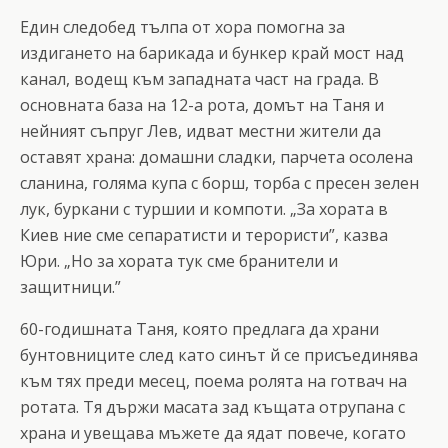
Един следобед тълпа от хора помогна за
издигането на барикада и бункер край мост над
канал, водещ към западната част на града. В
основната база на 12-а рота, домът на Таня и
нейният съпруг Лев, идват местни жители да
оставят храна: домашни сладки, парчета осолена
сланина, голяма купа с борш, торба с пресен зелен
лук, буркани с туршии и компоти. „За хората в
Киев ние сме сепаратисти и терористи”, казва
Юри. „Но за хората тук сме бранители и
защитници.”
60-годишната Таня, която предлага да храни
бунтовниците след като синът й се присъединява
към тях преди месец, поема ролята на готвач на
ротата. Тя държи масата зад къщата отрупана с
храна и увещава мъжете да ядат повече, когато