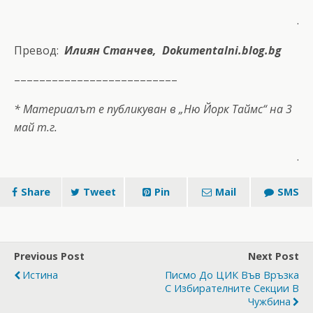
.
Превод:
Илиян Станчев, Dokumentalni.blog.bg
––––––––––––––––––––––––––
* Материалът е публикуван в „Ню Йорк Таймс“ на 3
май т.г.
.
Share
Tweet
Pin
Mail
SMS
Previous Post
Next Post
Истина
Писмо До ЦИК Във Връзка
С Избирателните Секции В
Чужбина