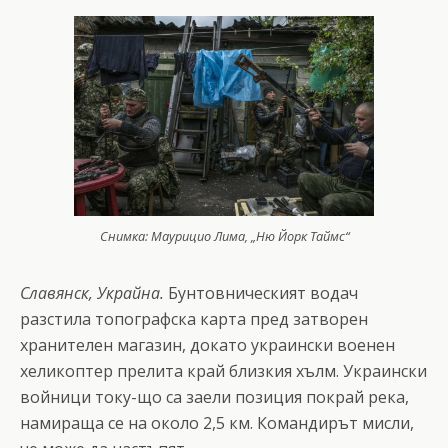
Снимка: Маурицио Лима, „Ню Йорк Таймс“
Славянск, Украйна.
Бунтовническият водач
разстила топографска карта пред затворен
хранителен магазин, докато украински военен
хеликоптер прелита край близкия хълм. Украински
войници току-що са заели позиция покрай река,
намираща се на около 2,5 км. Командирът мисли,