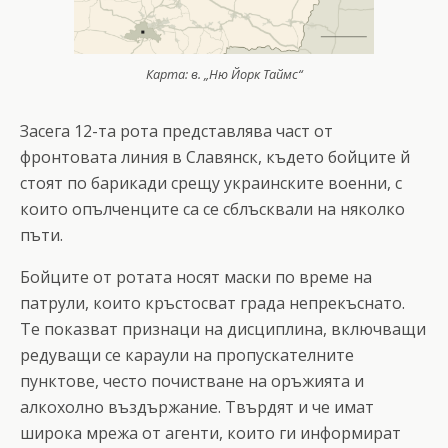
Карта: в. „Ню Йорк Таймс“
Засега 12-та рота представлява част от
фронтовата линия в Славянск, където бойците й
стоят по барикади срещу украинските военни, с
които опълченците са се сблъсквали на няколко
пъти.
Бойците от ротата носят маски по време на
патрули, които кръстосват града непрекъснато.
Те показват признаци на дисциплина, включващи
редуващи се караули на пропускателните
пунктове, често почистване на оръжията и
алкохолно въздържание. Твърдят и че имат
широка мрежа от агенти, които ги информират