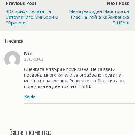
Previous Post
Next Post
Откриха Телата На
Международен Майсторски
Затрупаните Миньори В
Глас На Райна Кабаиванска
"Ораново"
В НБУ
1 response
Nik
2013-08-02
Оценката е твърде принизена. Не са взети
предвид много канали за ограбване труда на
местното население. Реалните стойности са от
порядъка на две трети от БВП.
Reply
Вашият коментар