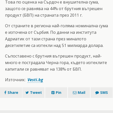
Това по оценка на Сърдоч е внушителна сума,
защото се равнява на 44% от брутния вътрешен
продукт (БВП) на страната през 2011 г.
От страните в региона най-голяма номинална сума
е източена от Сърбия. По данни на института
Адриатик от тази страна през миналото
десетилетие са изтекли над 51 милиарда долара.
Съпоставено с брутния вътрешен продукт, най-
много е пострадала Черна гора, където изтеклите
капитали се равняват на 138% от БВП.
Източник:
Vesti.bg
Share
Tweet
Pin
Mail
SMS