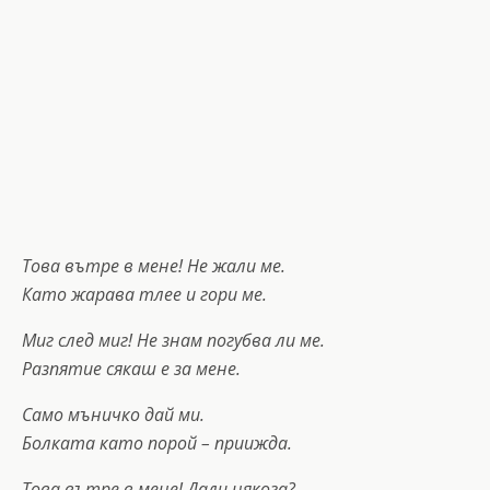
Това вътре в мене! Не жали ме.
Като жарава тлее и гори ме.
Миг след миг! Не знам погубва ли ме.
Разпятие сякаш е за мене.
Само мъничко дай ми.
Болката като порой – приижда.
Това вътре в мене! Дали някога?