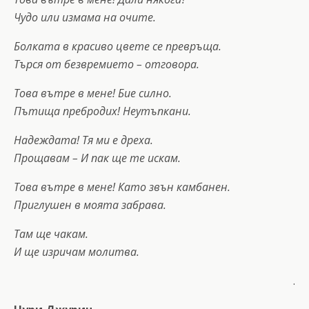
Чудо или измама на очите.
Болката в красиво цвете се превръща.
Търся от безвремието – отговора.
Това вътре в мене! Бие силно.
Пътища пребродих! Неутъпкани.
Надеждата! Тя ми е дреха.
Прощавам – И пак ще те искам.
Това вътре в мене! Като звън камбанен.
Приглушен в моята забрава.
Там ще чакам.
И ще изричам молитва.
.