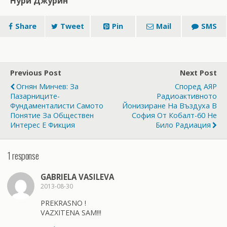
Нури Джурин
Share
Tweet
Pin
Mail
SMS
Previous Post
Next Post
Огнян Минчев: За
Според АЯР
Пазарниците-
Радиоактивното
Фундаменталисти Самото
Йонизиране На Въздуха В
Понятие За Обществен
София От Кобалт-60 Не
Интерес Е Фикция
Било Радиация
1 response
GABRIELA VASILEVA
2013-08-30
PREKRASNO !
VAZXITENA SAM!!!