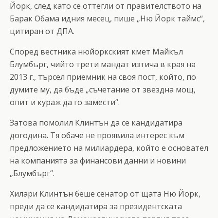
Йорк, след като се оттегли от правителството на
Барак Обама идния месец, пише „Ню Йорк таймс“,
цитиран от ДПА.
Според вестника нюйоркският кмет Майкъл
Блумбърг, чийто трети мандат изтича в края на
2013 г., търсел приемник на своя пост, който, по
думите му, да бъде „съчетание от звездна мощ,
опит и кураж да го замести“.
Затова помолил Клинтън да се кандидатира
догодина. Тя обаче не проявила интерес към
предложението на милиардера, който е основател
на компанията за финансови данни и новини
„Блумбърг“.
Хилари Клинтън беше сенатор от щата Ню Йорк,
преди да се кандидатира за президентската