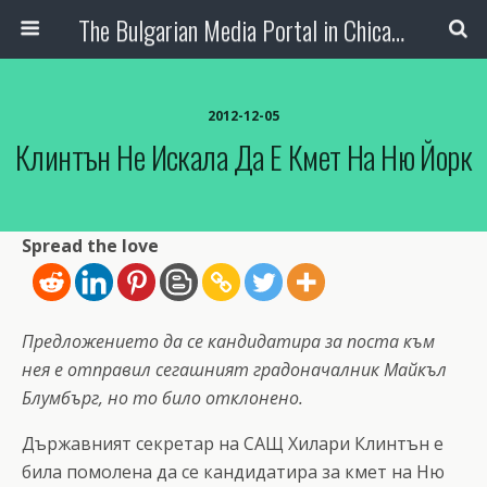
The Bulgarian Media Portal in Chicago
2012-12-05
Клинтън Не Искала Да Е Кмет На Ню Йорк
Spread the love
Предложението да се кандидатира за поста към
нея е отправил сегашният градоначалник Майкъл
Блумбърг, но то било отклонено.
Държавният секретар на САЩ Хилари Клинтън е
била помолена да се кандидатира за кмет на Ню