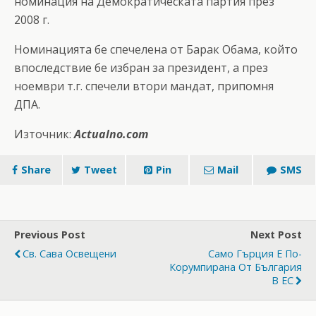
номинация на Демократическата партия през
2008 г.
Номинацията бе спечелена от Барак Обама, който
впоследствие бе избран за президент, а през
ноември т.г. спечели втори мандат, припомня
ДПА.
Източник:
Actualno.com
Share
Tweet
Pin
Mail
SMS
Previous Post
Next Post
Св. Сава Освещени
Само Гърция Е По-
Корумпирана От България
В ЕС