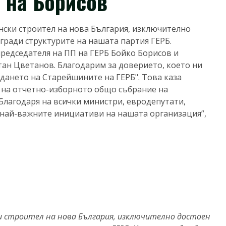
 на Борисов
ински строител на нова България, изключително
згради структурите на нашата партия ГЕРБ.
редседателя на ПП на ГЕРБ Бойко Борисов и
ан Цветанов. Благодарим за доверието, което ни
дането на Старейшините на ГЕРБ". Това каза
 на отчетно-изборното общо събрание на
„Благодаря на всички министри, евродепутати,
 най-важните инициативи на нашата организация”,
ки строител на нова България, изключително достоен