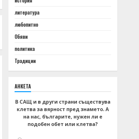
история
литература
любопитно
Обяви
политика
Традиции
АНКЕТА
В САЩ и в други страни съществува
клетва за вярност пред знамето. А
на нас, българите, нужен ли е
подобен обет или клетва?