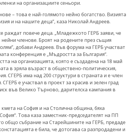
членки на организациите сеньори.
енове – това е най-голямото нейно богатство. Визията
изия и на нашите деца”, каза Николай Андреев.
се раждат повече деца. „Младежкото ГЕРБ заяви, че
на нейни членове. Броят на родените през същия
олям”, добави Андреев. Във форума на ГЕРБ участват
ната конференция е „Мъдростта за България“.
тта на организацията, която е създадена на 18 май
рата в зряла възраст в обществено-политическия,
я. СГЕРБ има над 200 структури в страната и е член
 СГЕРБ е участвал в проект за красив и зелен град
риск във Велико Търново, дарителска кампания в
 кмета на София и на Столична община, бяха
 София“. Това каза заместник-председателят на ПП
о общо събрание на Старейшините на ГЕРБ, предаде
 констатацията е била, че дотогава са разпродадени и