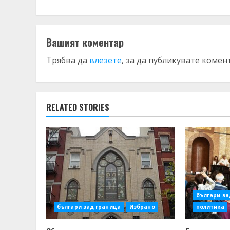
Вашият коментар
Трябва да
влезете
, за да публикувате комен
RELATED STORIES
българи за
българи зад граница
Избрано
политика