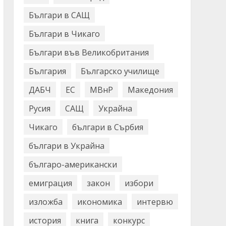
Българи в САЩ
Българи в Чикаго
Българи във Великобритания
България
Българско училище
ДАБЧ
ЕС
МВнР
Македония
Русия
САЩ
Украйна
Чикаго
българи в Сърбия
българи в Украйна
българо-американски
емиграция
закон
избори
изложба
икономика
интервю
история
книга
конкурс