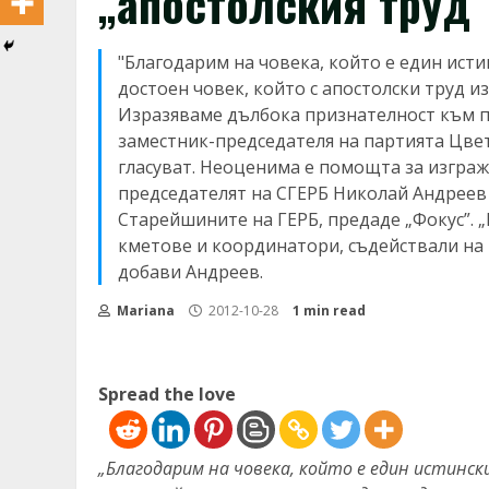
„апостолския труд“
"Благодарим на човека, който е един ист
достоен човек, който с апостолски труд и
Изразяваме дълбока признателност към п
заместник-председателя на партията Цвет
гласуват. Неоценима е помощта за изграж
председателят на СГЕРБ Николай Андреев
Старейшините на ГЕРБ, предаде „Фокус”. 
кметове и координатори, съдействали на
добави Андреев.
Mariana
2012-10-28
1 min read
Spread the love
„Благодарим на човека, който е един истинс