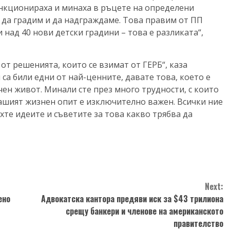
функционираха и минаха в ръцете на определени
а да градим и да надграждаме. Това правим от ПП
и над 40 нови детски градини – това е разликата“,
от решенията, които се взимат от ГЕРБ“, каза
са били едни от най-ценните, давате това, което е
ен живот. Минали сте през много трудности, с които
Вашият жизнен опит е изключително важен. Всички ние
хте идеите и съветите за това какво трябва да
Next:
ено
Адвокатска кантора предяви иск за $43 трилиона
срещу банкери и членове на американското
правителство