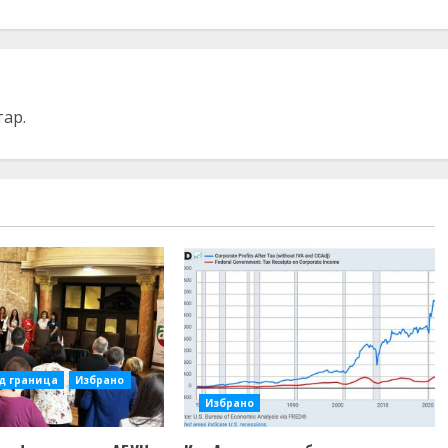
тар.
д граница
Избрано
Избрано