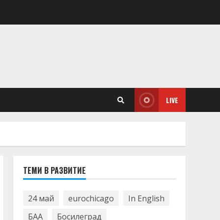
LIVE
ТЕМИ В РАЗВИТИЕ
24 май
eurochicago
In English
БАА
Босилеград