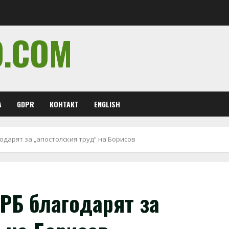
O.COM
А
GDPR
КОНТАКТ
ENGLISH
одарят за „апостолския труд“ на Борисов
РБ благодарят за