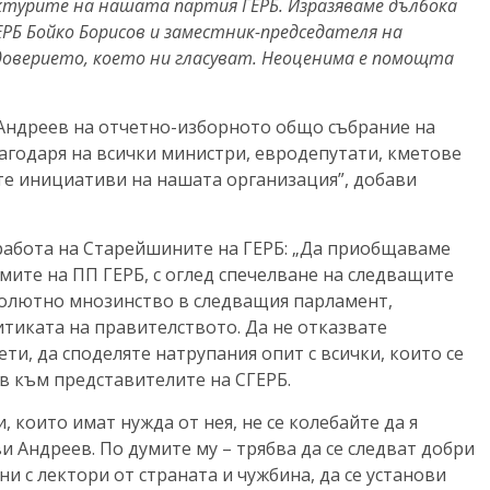
уктурите на нашата партия ГЕРБ. Изразяваме дълбока
РБ Бойко Борисов и заместник-председателя на
оверието, което ни гласуват. Неоценима е помощта
 Андреев на отчетно-изборното общо събрание на
лагодаря на всички министри, евродепутати, кметове
те инициативи на нашата организация”, добави
работа на Старейшините на ГЕРБ: „Да приобщаваме
мите на ПП ГЕРБ, с оглед спечелване на следващите
солютно мнозинство в следващия парламент,
тиката на правителството. Да не отказвате
ти, да споделяте натрупания опит с всички, които се
ев към представителите на СГЕРБ.
 които имат нужда от нея, не се колебайте да я
ви Андреев. По думите му – трябва да се следват добри
и с лектори от страната и чужбина, да се установи