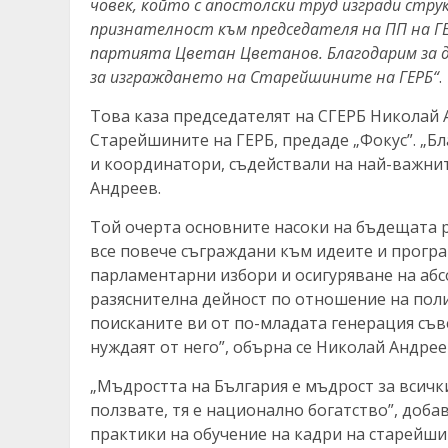
човек, който с апостолски труд изгради стр
признателност към председателя на ПП на ГЕ
партията Цветан Цветанов. Благодарим за д
за изграждането на Старейшините на ГЕРБ“
.
Това каза председателят на СГЕРБ Николай
Старейшините на ГЕРБ, предаде „Фокус”. „Б
и координатори, съдействали на най-важни
Андреев.
Той очерта основните насоки на бъдещата 
все повече съграждани към идеите и програ
парламентарни избори и осигуряване на аб
разяснителна дейност по отношение на поли
поисканите ви от по-младата генерация съве
нуждаят от него”, обърна се Николай Андре
„Мъдростта на България е мъдрост за всички,
ползвате, тя е национално богатство”, доба
практики на обучение на кадри на старейшин