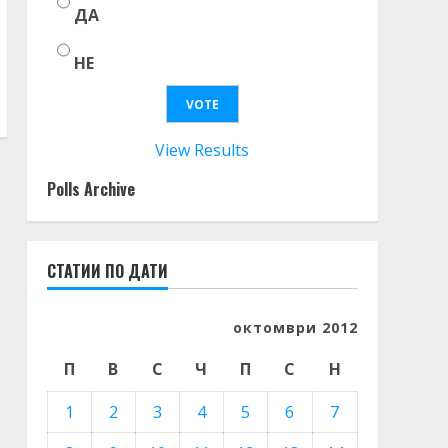
ДА
НЕ
View Results
Polls Archive
СТАТИИ ПО ДАТИ
октомври 2012
П
В
С
Ч
П
С
Н
1
2
3
4
5
6
7