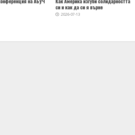
конференция на АБУЧ
Как Америка изгуби солидарността
си и как да си я върне
2026-07-13