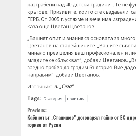
разграбени над 40 детски градини. „Те не 
кръгове. Призивите, които сте създавали, с
ГЕРБ. От 2005 г. успяхме и вече има изграден
каза още Цветан Цветанов.
„Вашият опит и знания са основата за много 
Цветанов на старейшините. „Вашите съвети 
минало през целия ваш професионален и лич
младите се сблъскват”, добави Цветанов. „
заедно трябва да градим България. Вие дадо
направим”, добави Цветанов.
Източник:
в. „Сега“
Tags:
България
политика
Continue
Previous:
Кабинетът „Станишев” договарял тайно от ЕС ядр
Reading
гориво от Русия