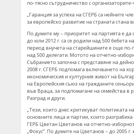
по-тясно сътрудничество с организаторите-
„Гаранция за успеха на СГЕРБ са нейните чл
за европейско развитие на страната стана в
По думите му – приоритет на партията е да 
до юли 2012 г. са се родили над 500 бебета 
период внучета на старейшините е още по-г
над 500 делегати. Мотото на отчетно-избор
Събранието започна с представяне на дейнос
2008 г. СГЕРБ подпомага включването на хо
икономическия и културния живот на Българи
на Европейския съюз на гражданите сеньори.
във Враца, за подпомагане на семейства в 
Разград и други.
„Тези, които днес критикуват политиката на
основните лица и партии, които разграбиха
ГЕРБ Цветан Цветанов на отчетно-изборнот
„Фокус”. По думите на Цветанов – до 2005 г.