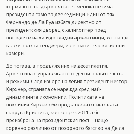
кормилото на държавата се смениха петима
президенти само за две седмици. Един от тях –
Фернандо де Ла Руа избяга директно от
президентския дворец с хеликоптер пред
погледите на хиляди гладни аржентинци, хлопащи
върху празни тенджери, и стотици телевизионни
камери.
До тогава, в продължение на десетилетия,
Аржентина е управлявана от десни правителства
и режими. След избора на левия президент Нестор
Кирхнер, страната се нарежда сред най-
динамичните икономики. Политиката на
покойния Кирхнер бе продължена от неговата
съпруга Кристина, която през 2011-а бе
преизбрана на президентския пост – нещо
коренно различно от позорното бягство на Де ла