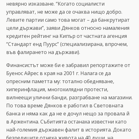
невярно изказване. “Когато социалисти
управляват, не може да се очаква нищо добро.
Левите партии само това могат – да банкрутират
цели държави”, заяви Дянков относно намаления
кредитен рейтинг на Кипър от частната агенция
“Стандарт енд Пуурс” (специализирана, впрочем,
във фалирането на държави).
Финансистът може би е забравил репортажите от
Буенос Айрес в края на 2001 г. Налага се да
опресним паметта му: тотално обедняване,
хиперинфлация, многохилядни протести,
вилнеещи улични банди, разграбване на магазини.
По това време Дянков е работил в Световната
банка и няма как да не е дочул нещо за провала й
в Аржентина. Събитията останаха известни като
най-големия държавен фалит в историята. Докато
безредиците отнеха живота на 40 души, на