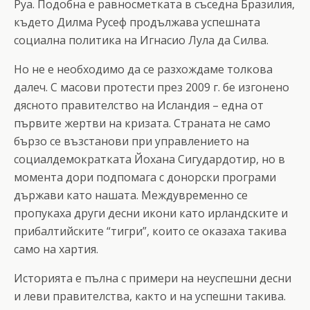
Руа. Подобна е равносметката в съседна Бразилия,
където Дилма Русеф продължава успешната
социална политика на Игнасио Лула да Силва.
Но не е необходимо да се разхождаме толкова
далеч. С масови протести през 2009 г. бе изгонено
дясното правителство на Исландия – една от
първите жертви на кризата. Страната не само
бързо се възстанови при управлението на
социалдемократката Йохана Сигудардотир, но в
момента дори подпомага с донорски програми
държави като нашата. Междувременно се
пропукаха други десни икони като ирландските и
прибалтийските “тигри”, които се оказаха такива
само на хартия.
Историята е пълна с примери на неуспешни десни
и леви правителства, както и на успешни такива.