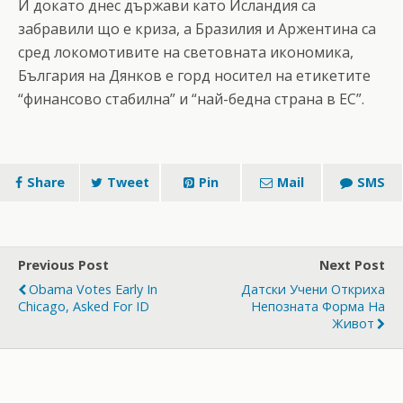
И докато днес държави като Исландия са
забравили що е криза, а Бразилия и Аржентина са
сред локомотивите на световната икономика,
България на Дянков е горд носител на етикетите
“финансово стабилна” и “най-бедна страна в ЕС”.
Share
Tweet
Pin
Mail
SMS
Previous Post
Next Post
Obama Votes Early In
Датски Учени Откриха
Chicago, Asked For ID
Непозната Форма На
Живот