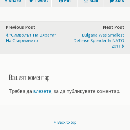
Share
Tweet
Pin
Mail
SMS
Previous Post
Next Post
"Символът На Вярата"
Bulgaria Was Smallest
На Съвремието
Defense Spender In NATO
2011
Вашият коментар
Трябва да
влезете
, за да публикувате коментар.
Back to top