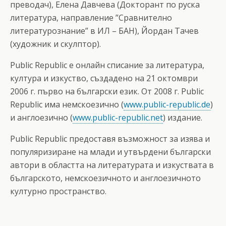
преводач), Елена Давчева (Докторант по руска
литература, направление ”Сравнително
литературознание” в ИЛ – БАН), Йордан Тачев
(художник и скулптор).
Public Republic e онлайн списание за литература,
култура и изкуство, създадено на 21 октомври
2006 г. първо на български език. От 2008 г. Public
Republic има немскоезично (
www.public-republic.de
)
и англоезично (
www.public-republic.net
) издание.
Public Republic предоставя възможност за изява и
популяризиране на млади и утвърдени български
автори в областта на литературата и изкуствата в
българското, немскоезичното и англоезичното
културно пространство.