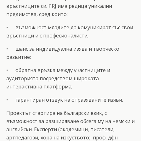
връстниците си. PRJ има редица уникални
предимства, сред които:
• възможност младите да комуникират със свои
връстници и с професионалисти;
• шанс за индивидуална изява и творческо
развитие;
• обратна връзка между участниците и
аудиторията посредством широката
интерактивна платформа;
• гарантиран отзвук на отразяваните изяви.
Проектът стартира на български език, с
възможност за разширяване обсега му на немски и
английски. Експерти (академици, писатели,
артпедагози, хора на изкуството): проф. дфн