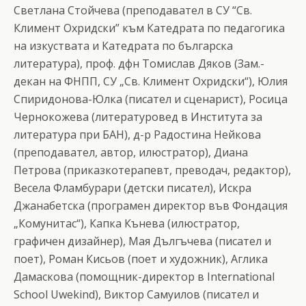
Светлана Стойчева (преподавател в СУ “Св.
Климент Охридски” към Катедрата по педагогика
на изкуствата и Катедрата по българска
литература), проф. дфн Томислав Дяков (Зам.-
декан на ФНПП, СУ „Св. Климент Охридски“), Юлия
Спиридонова-Юлка (писател и сценарист), Росица
Чернокожева (литературовед в Института за
литература при БАН), д-р Радостина Нейкова
(преподавател, автор, илюстратор), Диана
Петрова (приказкотерапевт, преводач, редактор),
Весела Фламбурари (детски писател), Искра
Джанабетска (програмен директор във Фондация
„Комунитас“), Капка Кънева (илюстратор,
графичен дизайнер), Мая Дългъчева (писател и
поет), Роман Кисьов (поет и художник), Аглика
Дамаскова (помощник-директор в International
School Uwekind), Виктор Самуилов (писател и