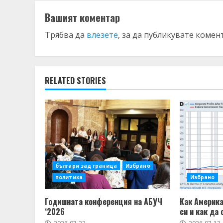
Вашият коментар
Трябва да
влезете
, за да публикувате комен
RELATED STORIES
българи зад граница
Избрано
политика
Избрано
Годишната конференция на АБУЧ
Как Америка
‘2026
си и как да 