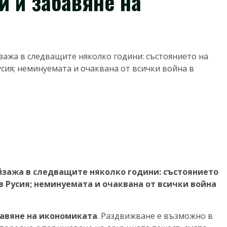
и и забавяне на
ажа в следващите няколко години: състоянието на
усия; неминуемата и очаквана от всички война в
зажа в следващите няколко години: състоянието
 в Русия; неминуемата и очаквана от всички война
бавяне на икономиката
. Раздвижване е възможно в