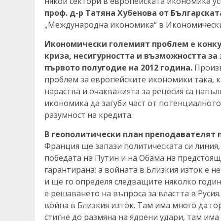
някои сектори в европейската икономика ус
проф. д-р Татяна Хубенова от Българска
„Международна икономика“ в Икономическия
Икономически големият проблем е конку
криза, несигурността и възможността за
първото полугодие на 2012 година.
Произв
проблем за европейските икономики така, 
нараства и очакванията за рецесия са напъ
икономика да загуби част от потенциалното 
разумност на кредита.
В геополитически план преподавателят 
Франция ще запази политическата си линия,
победата на Путин и на Обама на предстоящ
гарантирана; а войната в Близкия изток е 
и ще го определя следващите няколко години
е решаването на въпроса за властта в Русия
война в Близкия изток.
Там има много да гор
стигне до размяна на ядрени удари, там има 