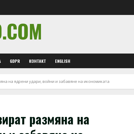
O.COM
А
GDPR
КОНТАКТ
ENGLISH
яна на ядрени удари, войни и забавяне на икономиката
зират размяна на