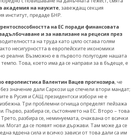
поредно с повишаване на данъчната тежест, смята
та академия на науките
, завеждащ секция
 институт, предаде БНР.
рентоспособността на ЕС поради финансовата
 задълбочаване и за навлизане на рецесия
през
одителността на труда като цяло остава голям
както несигурността в европейските икономики
лно реални. Възможно е в първото полугодие нашата
темпо. Това, което има да се направи за в бъдеще, е
по европеистика Валентин Вацев прогнозира
, че
 без значение дали Саркози ще спечели втори мандат;
ите в Русия и САЩ президентски избори не е
неизбежна. Три проблемни огнища определят пейзажа
. Първо, разбира се, състоянието на ЕС. Второ – това
. Трето, разбира се, неминуемата, очаквана от всички
и. Могат да се появят нови държави. Там може да се
една ядрена сила и всичко зависи от това дали са им