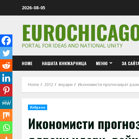
Skip
2026-08-05
to
content
EUROCHICAG
PORTAL FOR IDEAS AND NATIONAL UNITY
HOME
НАШАТА КНИЖАРНИЦА
МЕНЮ
ЗА САЙТ
Home
2012
януари
Икономисти прогнозират разм
Избрано
Икономисти прогно