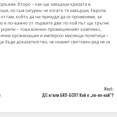
 оръжие. Второ – как ще завърши кризата в
рши, но съм сигурен, че когато тя завърши, Европа
оттам, който да ни принуди да се променяме, за
 но е по-важно от първите две: по кой път ще тръгне
се укрепи – това военно-промишленият комплекс,
тични организации и имперско мислещи политици –
е бъде доказателство, че новият световен ред не се
Next:
е
ДС и/или БКП-БСП? Кой е „по-по-най“?