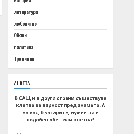
история
литература
любопитно
Обяви
политика
Традиции
АНКЕТА
В САЩ и в други страни съществува
клетва за вярност пред знамето. А
на нас, българите, нужен ли е
подобен обет или клетва?