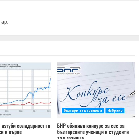
тар.
българи зад граница
Избрано
 изгуби солидарността
БНР обявява конкурс за есе за
си я върне
българските ученици и студенти
зад граница