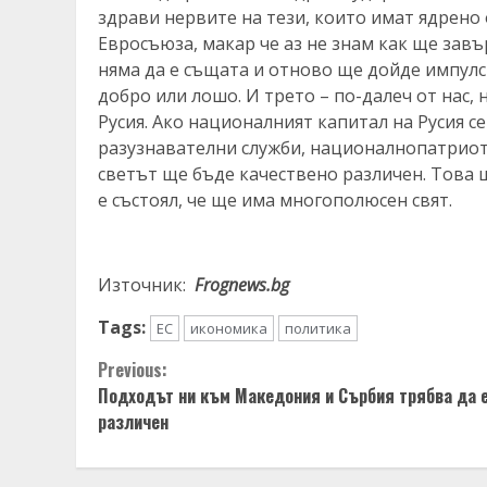
здрави нервите на тези, които имат ядрено
Евросъюза, макар че аз не знам как ще завъ
няма да е същата и отново ще дойде импулс 
добро или лошо. И трето – по-далеч от нас,
Русия. Ако националният капитал на Русия 
разузнавателни служби, националнопатрио
светът ще бъде качествено различен. Това щ
е състоял, че ще има многополюсен свят.
Източник:
Frognews.bg
Tags:
ЕС
икономика
политика
Continue
Previous:
Подходът ни към Македония и Сърбия трябва да 
Reading
различен