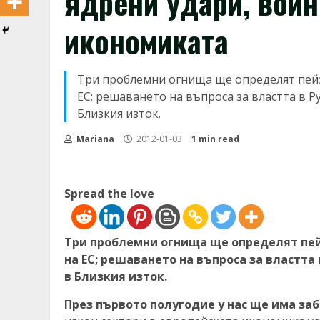
ядрени удари, войн
икономиката
Три проблемни огнища ще определят пейз
ЕС; решаването на въпроса за властта в Р
Близкия изток.
Mariana
2012-01-03
1 min read
Spread the love
Три проблемни огнища ще определят пей
на ЕС; решаването на въпроса за властта
в Близкия изток.
През първото полугодие у нас ще има за