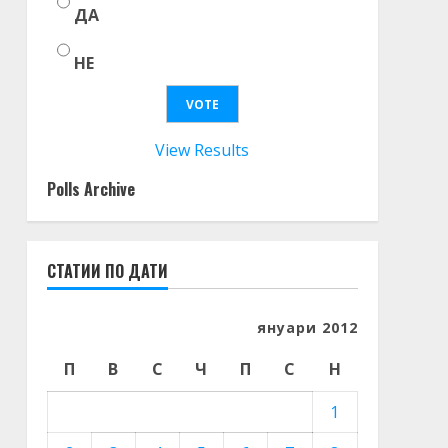
ДА
НЕ
View Results
Polls Archive
СТАТИИ ПО ДАТИ
януари 2012
П
В
С
Ч
П
С
Н
1