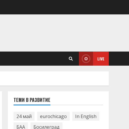
LIVE
ТЕМИ В РАЗВИТИЕ
24 май
eurochicago
In English
БАА
Босилеград