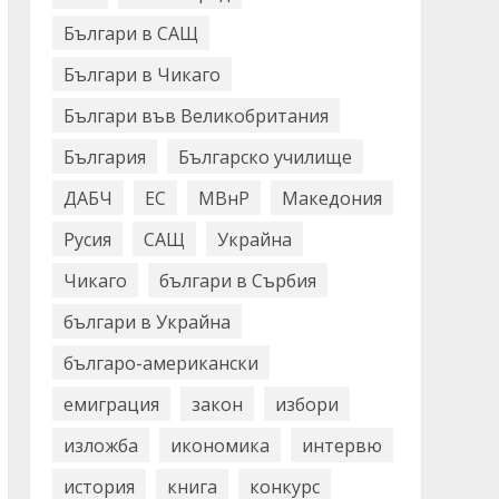
Българи в САЩ
Българи в Чикаго
Българи във Великобритания
България
Българско училище
ДАБЧ
ЕС
МВнР
Македония
Русия
САЩ
Украйна
Чикаго
българи в Сърбия
българи в Украйна
българо-американски
емиграция
закон
избори
изложба
икономика
интервю
история
книга
конкурс