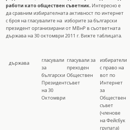
работи като обществен съветник.
Интересно е
да сравним избирателната активност по интернет
с броя на гласувалите на изборите за български
президент организирани от МВнР в съответната
държава на 30 октомври 2011 г. Вижте таблицата.
гласували
гласували за
избиратели
държава
за
преходен
с право на
български
Обществен
вот по
Президент
съвет
Интернет
на 30
за
Октомври
Обществен
съвет
(членове
на Фейсбук
групата)