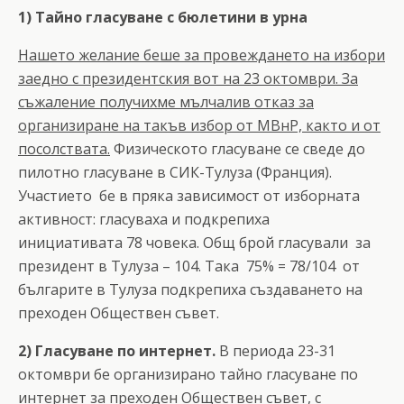
1) Тайно гласуване с бюлетини в урна
Нашето желание беше за провеждането на избори
заедно с президентския вот на 23 октомври. За
съжаление получихме мълчалив отказ за
организиране на такъв избор от МВнР, както и от
посолствата.
Физическото гласуване се сведе до
пилотно гласуване в СИК-Тулуза (Франция).
Участието бе в пряка зависимост от изборната
активност: гласуваха и подкрепиха
инициативата 78 човека. Общ брой гласували за
президент в Тулуза – 104. Така 75% = 78/104 от
българите в Тулуза подкрепиха създаването на
преходен Обществен съвет.
2) Гласуване по интернет.
В периода 23-31
октомври бе организирано тайно гласуване по
интернет за преходен Обществен съвет, с