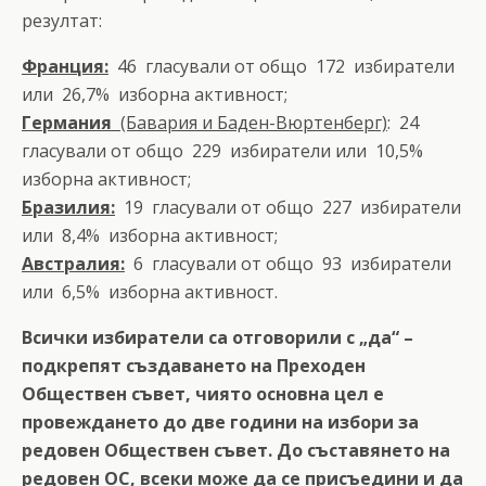
резултат:
Франция:
46 гласували от общо 172 избиратели
или 26,7% изборна активност;
Германия
(Бавария и Баден-Вюртенберг)
: 24
гласували от общо 229 избиратели или 10,5%
изборна активност;
Бразилия:
19 гласували от общо 227 избиратели
или 8,4% изборна активност;
Австралия:
6 гласували от общо 93 избиратели
или 6,5% изборна активност.
Всички избиратели са отговорили с „да“ –
подкрепят създаването на Преходен
Обществен съвет, чиято основна цел е
провеждането до две години на избори за
редовен Обществен съвет.
До съставянето на
редовен ОС, всеки може да се присъедини и да