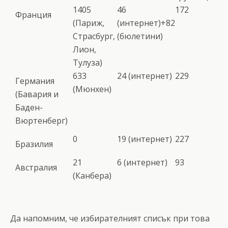
1405
46
172
Франция
(Париж,
(интернет)+82
Страсбург,
(бюлетини)
Лион,
Тулуза)
633
24 (интернет)
229
Германия
(Мюнхен)
(Бавария и
Баден-
Вюртенберг)
0
19 (интернет)
227
Бразилия
21
6 (интернет)
93
Австралия
(Канбера)
Да напомним, че избирателният списък при това