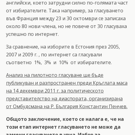
английски, което затрудни силно по-голямата част
от избирателите. Така например, за гласуването
във Франция между 23 и 30 октомври се записаха
около 80 нови члена, но не повече от 30 гласуваха
успешно по интернет.
За сравнение, на изборите в Естония през 2005,
2007 и 2009 г. , по интернет са гласували
съответно 1%, 3% и 10% от избирателите.
Анализ на пилотното гласуване ще бъде
публикуван и разпространен преди Кръглата маса
на 14 декември 2011 г. за политическото
представителство на диаспората, организирана
от Омбудсмана на Р. България Константин Пенчев.
Общото заключение, което се налага е, че на
този етап интернет гласуването не може да
замени гласуването в урна. Избор за