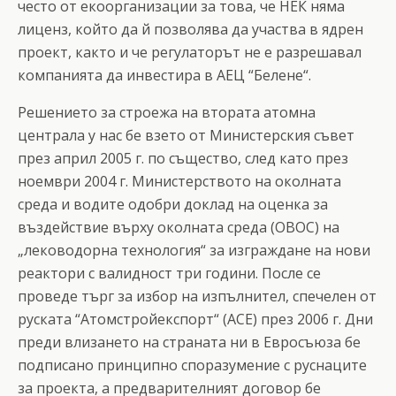
често от екоорганизации за това, че НЕК няма
лиценз, който да й позволява да участва в ядрен
проект, както и че регулаторът не е разрешавал
компанията да инвестира в АЕЦ “Белене“.
Решението за строежа на втората атомна
централа у нас бе взето от Министерския съвет
през април 2005 г. по същество, след като през
ноември 2004 г. Министерството на околната
среда и водите одобри доклад на оценка за
въздействие върху околната среда (ОВОС) на
„леководорна технология“ за изграждане на нови
реактори с валидност три години. После се
проведе търг за избор на изпълнител, спечелен от
руската “Атомстройекспорт“ (АСЕ) през 2006 г. Дни
преди влизането на страната ни в Евросъюза бе
подписано принципно споразумение с руснаците
за проекта, а предварителният договор бе