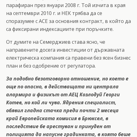
парафиран през януари 2008 г. Той изчита в края
на септември 2010 г. и НЕК трябва да се
споразумее с АСЕ за основния контракт, в който да
са фиксирани индексациите при поръчките.
От думите на Семерджиев става ясно, че
направените досега инвестиции от държавната
електрическа компания са правени без ясен бизнес
план и без одобрение от регулатора.
За подобно безотговорно отношение, но което е
още по опасно, в действащата ни централа
алармира и физикът от АЕЦ Козлодуй Георги
Котев, но кой ли чува. Ядрения специалист,
обявил гладна стачка преди почти 2 месеца
край Европейската комисия в Брюксел, в
последствие бе арестуван и принуден от
полицията да напусне градинката, в която беше