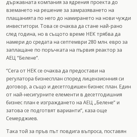
държавната компания за ядрения проекта до
вземането на решение за замразяването на
плащанията по него до намирането на нови чужди
инвеститори. Това се очаква да стане най-рано
след година, но в същото време НЕК трябва да
намери до средата на септември 280 млн. евро за
заплащане по поръчката на първия реактор за
АЕЦ “Белене“.
“Сега от НЕК се очаква да предостави на
регулатора бизнесплан според лицензионния си
договор, а също и десетгодишен бизнес план. Един
от най-несигурните елементи в десетгодишния
бизнес план е изграждането на АЕЦ „Белене“ и
затова се подготвят варианти“, каза още
Семерджиев.
Така той за пръв път повдига въпроса, поставян