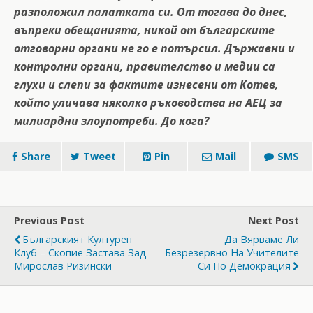
разположил палатката си. От тогава до днес,
въпреки обещанията, никой от българските
отговорни органи не го е потърсил. Държавни и
контролни органи, правителство и медии са
глухи и слепи за фактите изнесени от Котев,
който уличава няколко ръководства на АЕЦ за
милиардни злоупотреби. До кога?
Share
Tweet
Pin
Mail
SMS
Previous Post
Next Post
Българският Културен
Да Вярваме Ли
Клуб – Скопие Застава Зад
Безрезервно На Учителите
Мирослав Ризински
Си По Демокрация