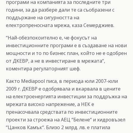
програми на компанията за последните три
години, за да разбере дали те са съобразени с
поддържане на сигурността на
електропреносната мрежа, каза Семерджиев.
“Най-обезпокоително е, че фокусът на
инвестиционните програми е в създаване на нови
мощности и то по бизнес план, който не е одобрен
от ДКЕВР, а не в инвестиране в мрежата“,
коментира регулаторният шеф.
Както Mediapool писа, в периода юли 2007-юли
2009 г. ДКЕВР е одобрявала и вкарвала в цените
на електроенергията инвестиции за поддръжка на
мрежата високо напрежение, а НЕК е
пренасочвала средствата по инвестиционните
проекти за строежа на АЕЦ “Белене“ и хидровъзел
“Цанков Камък“. Близо 2 млрд. лв. е платила