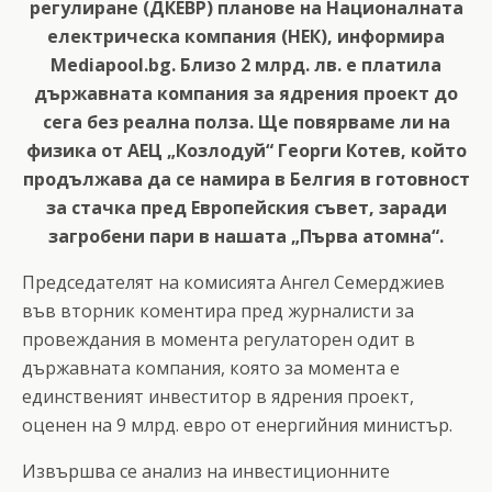
регулиране (ДКЕВР) планове на Националната
електрическа компания (НЕК), информира
Mediapool.bg. Близо 2 млрд. лв. е платила
държавната компания за ядрения проект до
сега без реална полза. Ще повярваме ли на
физика от АЕЦ „Козлодуй“ Георги Котев, който
продължава да се намира в Белгия в готовност
за стачка пред Европейския съвет, заради
загробени пари в нашата „Първа атомна“.
Председателят на комисията Ангел Семерджиев
във вторник коментира пред журналисти за
провеждания в момента регулаторен одит в
държавната компания, която за момента е
единственият инвеститор в ядрения проект,
оценен на 9 млрд. евро от енергийния министър.
Извършва се анализ на инвестиционните