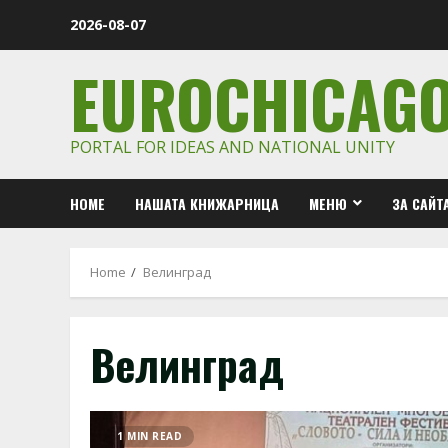
Skip
2026-08-07
to
content
EUROCHICAG
PORTAL FOR IDEAS AND NATIONAL UNITY
HOME
НАШАТА КНИЖАРНИЦА
МЕНЮ
ЗА САЙТ
Home
Велинград
Велинград
1 MIN READ