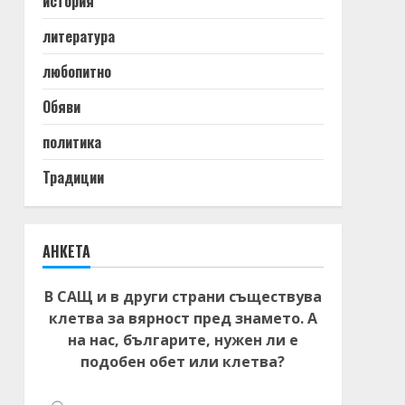
история
литература
любопитно
Обяви
политика
Традиции
АНКЕТА
В САЩ и в други страни съществува
клетва за вярност пред знамето. А
на нас, българите, нужен ли е
подобен обет или клетва?