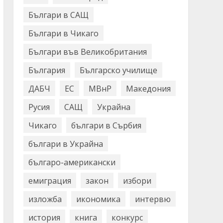
Българи в САЩ
Българи в Чикаго
Българи във Великобритания
България
Българско училище
ДАБЧ
ЕС
МВнР
Македония
Русия
САЩ
Украйна
Чикаго
българи в Сърбия
българи в Украйна
българо-американски
емиграция
закон
избори
изложба
икономика
интервю
история
книга
конкурс