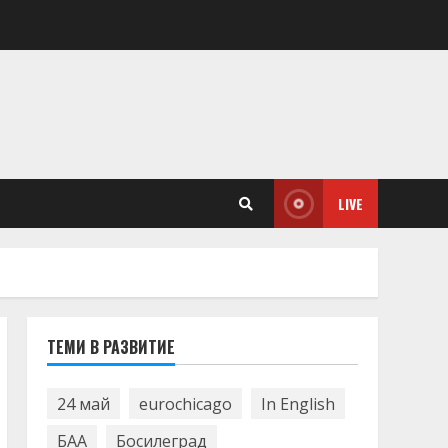
LIVE
ТЕМИ В РАЗВИТИЕ
24 май
eurochicago
In English
БАА
Босилеград