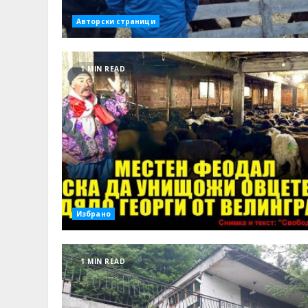
Авторски страници
1 MIN READ
Избрано
1 MIN READ