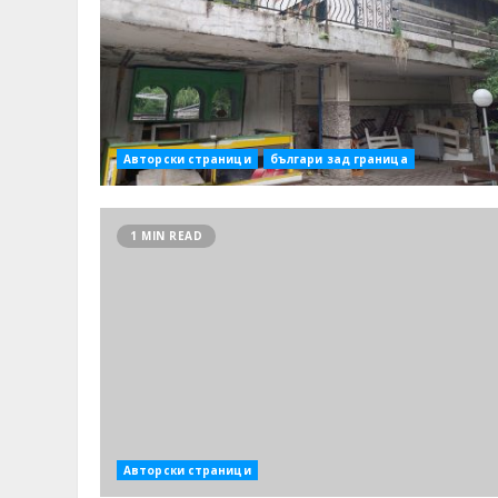
Авторски страници
българи зад граница
1 MIN READ
Авторски страници