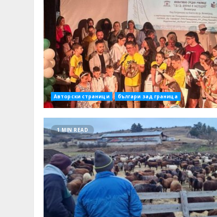
Авторски страници
българи зад граница
1 MIN READ