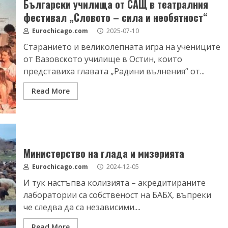
Български училища от САЩ в театралния
фестивал „Словото – сила и необятност“
Eurochicago.com
2025-07-10
Старанието и великолепната игра на учениците
от Вазовското училище в Остин, които
представиха главата „Радини вълнения“ от...
Read More
Министерство на глада и мизерията
Eurochicago.com
2024-12-05
И тук настъпва колизията – акредитираните
лаборатории са собственост на БАБХ, въпреки
че следва да са независими....
Read More