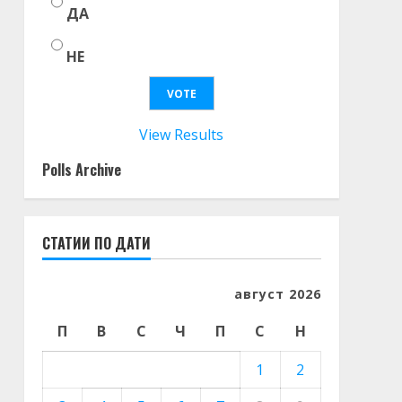
ДА
НЕ
View Results
Polls Archive
СТАТИИ ПО ДАТИ
август 2026
П
В
С
Ч
П
С
Н
1
2