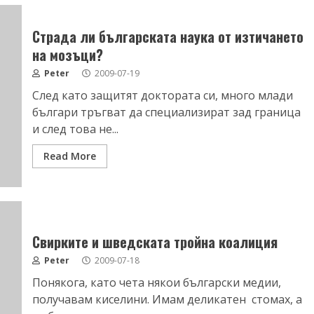
Страда ли българската наука от изтичането
на мозъци?
Peter
2009-07-19
След като защитят доктората си, много млади
българи тръгват да специализират зад граница
и след това не...
Read More
Свирките и шведската тройна коалиция
Peter
2009-07-18
Понякога, като чета някои български медии,
получавам киселини. Имам деликатен стомах, а