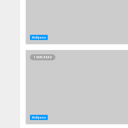
Избрано
1 MIN READ
Избрано