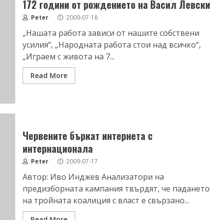
172 години от рождението на Васил Левски
Peter
2009-07-18
„Нашата работа зависи от нашите собствени
усилия“, „Народната работа стои над всичко“,
„Играем с живота на 7...
Read More
Червените бъркат интернета с
интернационала
Peter
2009-07-17
Автор: Иво Инджев Анализатори на
предизборната кампания твърдят, че падането
на тройната коалиция с власт е свързано...
Read More