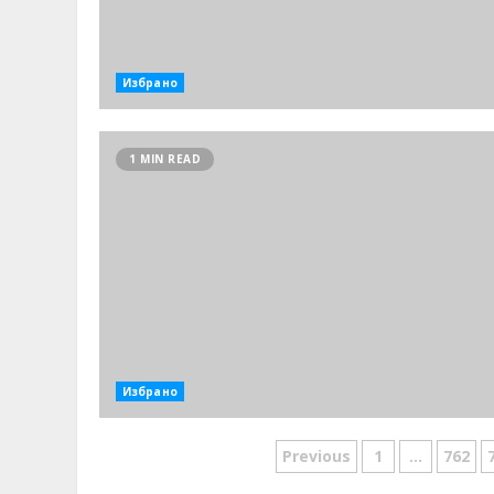
Избрано
1 MIN READ
Избрано
Разделяне
Previous
1
…
762