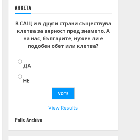
АНКЕТА
В САЩ и в други страни съществува
клетва за вярност пред знамето. А
на нас, българите, нужен ли е
подобен обет или клетва?
ДА
НЕ
View Results
Polls Archive