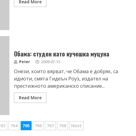
Read More
Обама: студен като кучешка муцуна
Peter
2009-07-15
Онези, които вярват, че Обама е добряк, са
идиоти, смята Гидеън Роуз, издател на
престижното американско списание...
Read More
763
764
765
766
767
768
Next