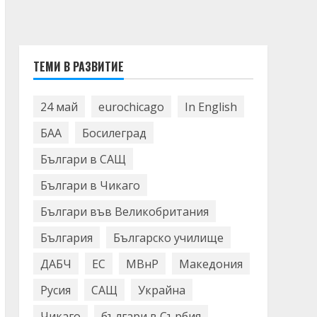
ТЕМИ В РАЗВИТИЕ
24 май
eurochicago
In English
БАА
Босилеград
Българи в САЩ
Българи в Чикаго
Българи във Великобритания
България
Българско училище
ДАБЧ
ЕС
МВнР
Македония
Русия
САЩ
Украйна
Чикаго
българи в Сърбия