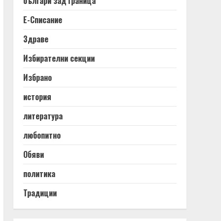
българи зад граница
Е-Списание
Здраве
Избирателни секции
Избрано
история
литература
любопитно
Обяви
политика
Традиции