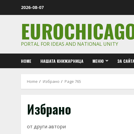
Skip
2026-08-07
to
content
EUROCHICAG
PORTAL FOR IDEAS AND NATIONAL UNITY
HOME
НАШАТА КНИЖАРНИЦА
МЕНЮ
ЗА САЙТ
Home
Избрано
Page 765
Избрано
от други автори