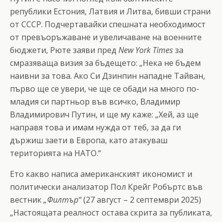
републики Естония, Латвия и Литва, бивши страни
от СССР. Подчертавайки спешната необходимост
от превъоръжаване и увеличаване на военните
бюджети, Рюте заяви пред
New York Times
за
смразяваща визия за бъдещето: „Нека не бъдем
наивни за това. Ако Си Дзинпин нападне Тайван,
първо ще се увери, че ще се обади на много по-
младия си партньор във всичко, Владимир
Владимирович Путин, и ще му каже: „Хей, аз ще
направя това и имам нужда от теб, за да ги
държиш заети в Европа, като атакуваш
територията на НАТО.“
Ето какво написа амeриканският икономист и
политически анализатор Пол Крейг Робъртс във
вестник
„Филтър“
(27 август – 2 септември 2025)
„Настоящата реалност остава скрита за публиката,