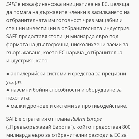
SAFE
е нова финансова инициатива на ЕС, целяща
да помага на държавите членки в засилването на
отбранителната им готовност чрез мащабни и
спешни инвестиции в отбранителната индустрия.
SAFE предоставя стотици милиарда евро под
формата на дългосрочни, нисколихвени заеми за
въоръжаване, което ЕС нарича „отбранителна
индустрия“, като:
● артилерийски системи и средства за прецизни
удари;
● наземни бойни способности и оборудване за
пехотата;
● малки дронове и системи за противодействие.
SAFE е стратегия от плана
ReArm Europe
(„Превъоръжавай Европа“), който предоставя 800
милиарда евро за отбранителни разходи в ЕС за: