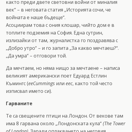
както преди двете световни войни от миналия
век“ – в неговата статия „Историята сочи, че
войната е наше бъдеще“.
Асоциирам това с ония клошар, чийто дом е в
топлите подземия на София. Една сутрин,
излизайки от там, журналистка го поздравява с
„Добро утро“ – и го запита „За какво мечтаеш?“.
„Да умра“ – отговори той.
Да мечтаем, но няма нищо за мечтаене – написа
великият американски поет Едуард Естлин
Къмингс (
ееCummings
или
eec
, както той често
изписвал името си).
Гарваните
Те са свещените птици на Лондон. От векове там
има 8 гарвана около „Лондонската кула“
(The Tower
of London)
. Заради оплакването на неговия