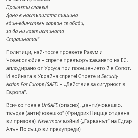
Проклети славеи!
Дано в настъпилата тишина
един-единствен гарван се обади,
за да ни каже истината
Страшната!“
Политици, най-после проявете Разум и
Човеколюбие – спрете превъоръжаването на ЕС,
аплодирано от Урсуса при посещението й в Сопот.
И войната в Украйна спрете! Спрете и
Security
Action For Europe (SAFE)
– „Действие за сигурност в
Европа“.
Всичко това е
UnSAFE
(опасно), „(анти)човешко,
твърде (анти)човешко“ (Фридрих Ницще отдавна
ви призова).
Nevermore
войни! („Гарванът“ на Едгар
Алън По също ви предупреди).