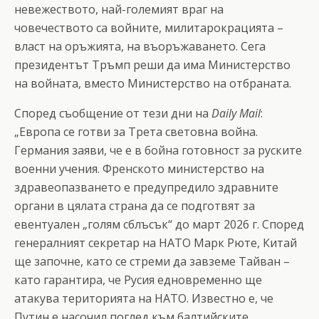
невежеството, най-големият враг на
човечеството са войните, милитарокрацията –
власт на оръжията, на въоръжаването. Сега
президентът Тръмп реши да има Министерство
на войната, вместо Министерство на отбраната.
Според съобщение от тези дни на
Daily Mail
:
„Европа се готви за Трета световна война.
Германия заяви, че е в бойна готовност за руските
военни учения. Френското министерство на
здравеопазването е предупредило здравните
органи в цялата страна да се подготвят за
евентуален „голям сблъсък“ до март 2026 г. Според
генералният секретар на НАТО Марк Рюте, Китай
ще започне, като се стреми да завземе Тайван –
като гарантира, че Русия едновременно ще
атакува територията на НАТО. Известно е, че
Путин е насочил поглед към балтийските