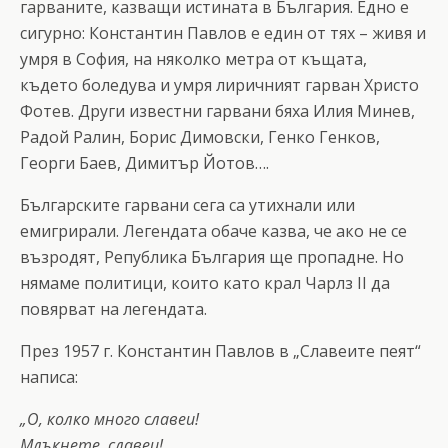
гарваните, казващи истината в България. Едно е
сигурно: Константин Павлов е един от тях – живя и
умря в София, на няколко метра от къщата,
където боледува и умря лиричният гарван Христо
Фотев. Други известни гарвани бяха Илия Минев,
Радой Ралин, Борис Димовски, Генко Генков,
Георги Баев, Димитър Йотов….
Българските гарвани сега са утихнали или
емигрирали. Легендата обаче казва, че ако не се
възродят, Република България ще пропадне. Но
нямаме политици, които като крал Чарлз II да
повярват на легендата.
През 1957 г. Константин Павлов в „Славеите пеят“
написа:
„О, колко много славеи!
Млъкнете, славеи!