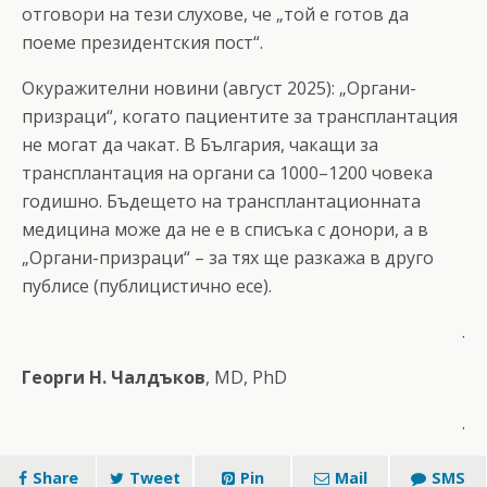
отговори на тези слухове, че „той е готов да
поеме президентския пост“.
Окуражителни новини (август 2025): „Органи-
призраци“, когато пациентите за трансплантация
не могат да чакат. В България, чакащи за
трансплантация на органи са 1000–1200 човека
годишно. Бъдещето на трансплантационната
медицина може да не е в списъка с донори, а в
„Органи-призраци“ – за тях ще разкажа в друго
публисе (публицистично есе).
.
Георги Н. Чалдъков
, MD, PhD
.
Share
Tweet
Pin
Mail
SMS