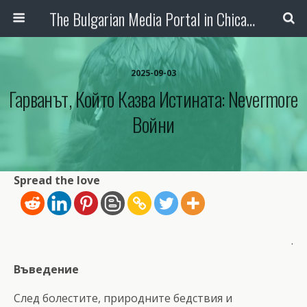
The Bulgarian Media Portal in Chicago
2025-09-03
Гарванът, Който Казва Истината: Nevermore
Войни
Spread the love
.
Въведение
След болестите, природните бедствия и