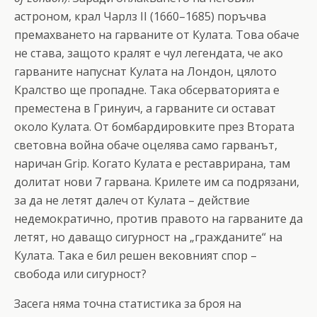
астроном, крал Чарлз II (1660–1685) поръчва
премахването на гарваните от Кулата. Това обаче
не става, защото кралят е чул легендата, че ако
гарваните напуснат Кулата на Лондон, цялото
Кралство ще пропадне. Така обсерваторията е
преместена в Гринуич, а гарваните си остават
около Кулата. От бомбардировките през Втората
световна война обаче оцелява само гарванът,
наричан Grip. Когато Кулата е реставрирана, там
долитат нови 7 гарвана. Крилете им са подрязани,
за да не летят далеч от Кулата – действие
недемократично, против правото на гарваните да
летят, но даващо сигурност на „гражданите“ на
Кулата. Така е бил решен вековният спор –
свобода или сигурност?
Засега няма точна статистика за броя на