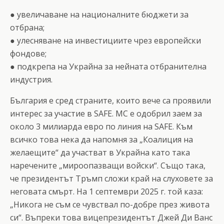
● увеличаване на националните бюджети за
отбрана;
● улесняване на инвестициите чрез европейски
фондове;
● подкрепа на Украйна за нейната отбранителна
индустрия.
България е сред страните, които вече са проявили
интерес за участие в SAFЕ. МС е одобрил заем за
около 3 милиарда евро по линия на SAFЕ. Към
всичко това нека да напомня за „Коалиция на
желаещите“ да участват в Украйна като така
наречените „мироопазващи войски“. Също така,
че президентът Тръмп сложи край на слуховете за
неговата смърт. На 1 септември 2025 г. той каза:
„Никога не съм се чувствал по-добре през живота
си“. Въпреки това вицепрезидентът Джей Ди Ванс