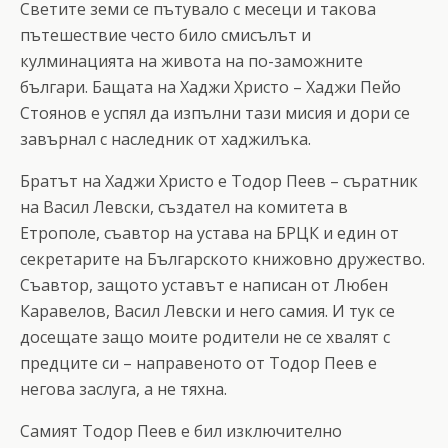
Светите земи се пътувало с месеци и такова
пътешествие често било смисълът и
кулминацията на живота на по-заможните
българи. Бащата на Хаджи Христо – Хаджи Пейо
Стоянов е успял да изпълни тази мисия и дори се
завърнал с наследник от хаджилъка.
Братът на Хаджи Христо е Тодор Пеев – съратник
на Васил Левски, създател на комитета в
Етрополе, съавтор на устава на БРЦК и един от
секретарите на Българското книжовно дружество.
Съавтор, защото уставът е написан от Любен
Каравелов, Васил Левски и него самия. И тук се
досещате защо моите родители не се хвалят с
предците си – направеното от Тодор Пеев е
негова заслуга, а не тяхна.
Самият Тодор Пеев е бил изключително