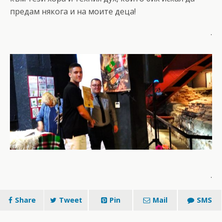
предам някога и на моите деца!
.
.
Share
Tweet
Pin
Mail
SMS