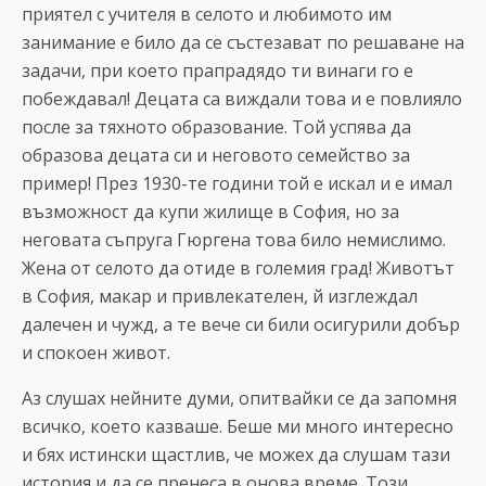
приятел с учителя в селото и любимото им
занимание е било да се състезават по решаване на
задачи, при което прапрадядо ти винаги го е
побеждавал! Децата са виждали това и е повлияло
после за тяхното образование. Той успява да
образова децата си и неговото семейство за
пример! През 1930-те години той е искал и е имал
възможност да купи жилище в София, но за
неговата съпруга Гюргена това било немислимо.
Жена от селото да отиде в големия град! Животът
в София, макар и привлекателен, й изглеждал
далечен и чужд, а те вече си били осигурили добър
и спокоен живот.
Аз слушах нейните думи, опитвайки се да запомня
всичко, което казваше. Беше ми много интересно
и бях истински щастлив, че можех да слушам тази
история и да се пренеса в онова време. Този