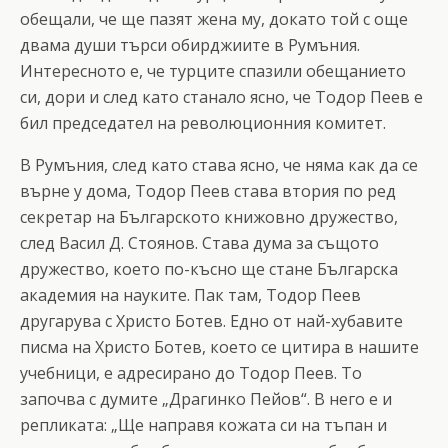
обещали, че ще пазят жена му, докато той с още
двама души търси обирджиите в Румъния.
Интересното е, че турците спазили обещанието
си, дори и след като станало ясно, че Тодор Пеев е
бил председател на революционния комитет.
В Румъния, след като става ясно, че няма как да се
върне у дома, Тодор Пеев става втория по ред
секретар на Българското книжовно дружество,
след Васил Д. Стоянов. Става дума за същото
дружество, което по-късно ще стане Българска
академия на науките. Пак там, Тодор Пеев
другарува с Христо Ботев. Едно от най-хубавите
писма на Христо Ботев, което се цитира в нашите
учебници, е адресирано до Тодор Пеев. То
започва с думите „Драгинко Пейов“. В него е и
репликата: „Ще направя кожата си на тъпан и