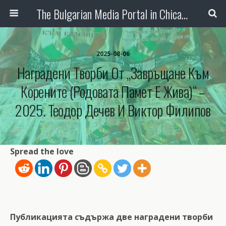
The Bulgarian Media Portal in Chicago
2025-08-06
Наградени Творби От „Завръщане Към
Корените (Родовата Памет Е Жива)“ –
2025. Теодор Дечев И Виктор Филипов
Spread the love
Публикацията съдържа две наградени творби