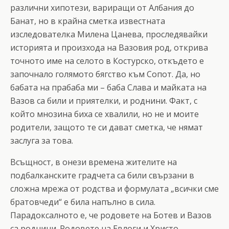
различни хипотези, вариращи от Албания до
Банат, но в крайна сметка известната
изследователка Милена Цанева, проследявайки
историята и произхода на Вазовия род, открива
точното име на селото в Костурско, откъдето е
започнало голямото бягство към Сопот. Да, но
бабата на прабаба ми – баба Слава и майката на
Вазов са били и приятелки, и роднини. Факт, с
който мнозина биха се хвалили, но не и моите
родители, защото те си дават сметка, че нямат
заслуга за това.
Всъщност, в онези времена жителите на
подбалканските градчета са били свързани в
сложна мрежа от родства и формулата „всички сме
братовчеди“ е била напълно в сила.
Парадоксалното е, че родовете на Ботев и Вазов
са роднини. Родовете на Евлоги и Христо