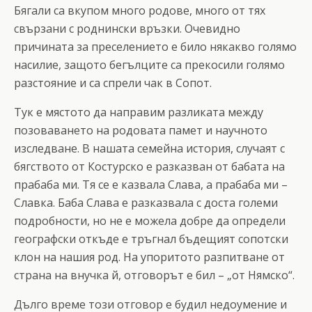
Бягали са вкупом много родове, много от тях
свързани с роднински връзки. Очевидно
причината за преселението е било някакво голямо
насилие, защото бегълците са прекосили голямо
разстояние и са спрели чак в Сопот.
Тук е мястото да направим разликата между
позоваването на родовата памет и научното
изследване. В нашата семейна история, случаят с
бягството от Костурско е разказван от бабата на
прабаба ми. Тя се е казвала Слава, а прабаба ми –
Славка. Баба Слава е разказвала с доста големи
подробности, но не е можела добре да определи
географски откъде е тръгнал бъдещият сопотски
клон на нашия род. На упоритото разпитване от
страна на внучка й, отговорът е бил – „от Нямско“.
Дълго време този отговор е будил недоумение и