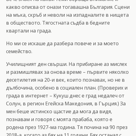
какво описва от онази тогавашна България. Сцени
на мъка, скръб и неволи на изпадналите в нищета
в обществото. Тягостната съдба в бедните
квартали на града.
Но ми се искаше да разбера повече и за моето
семейство.
Училищният ден свърши. На прибиране аз мислех
и размишлявах за онова време – първите няколко
десетилетия на 20-и век, които познавах, но не в
дълбочина, особено в социален план. (Проверих и
града в интернет – Кукуш днес е град недалеч от
Солун, в регион Егейска Македония, в Гърция.) За
мен беше истинско щастие да мога да видя,
познавам и говоря с моята прабаба, която е
родена през 1927-ма година. Тя почина на 90 през
2018-а, когато аз бях на 11 години. Бях останал с