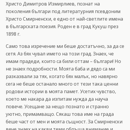
Христо Димитров Измирлиев, познат на
поколения българи под литературния псевдоним
Христо Смирненски, е едно от най-светлите имена
в българската поезия. Роден е в град Кукуш през
1898 г.
Само това изречение ми беше достатъчно, за да се
сетя. Аз бях чувал името на този град. Знаех, че
имам прадеди, които са били оттам – българи! Но
не знаех подробности. Моята баба и дядо са ми
разказвали за тях, когато бях малък, но навярно
сега не беше останало много от тези така ценни
родови истории в моята памет. Усетих чувство,
което ме накара да изпитам нужда да науча
повече. Усещане за нещо познато и странно
уютно, примамващо. Сякаш това име на града
беше част от мен и моята същност. За Смирненски
вече знаех на какви теми обръща внимание и