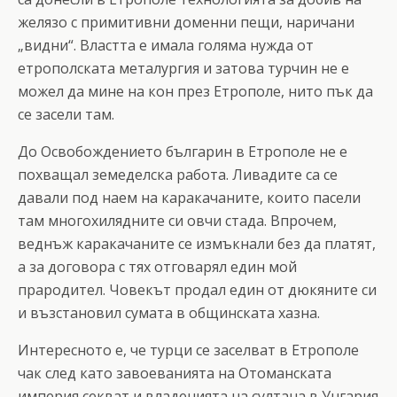
желязо с примитивни доменни пещи, наричани
„видни“. Властта е имала голяма нужда от
етрополската металургия и затова турчин не е
можел да мине на кон през Етрополе, нито пък да
се засели там.
До Освобождението българин в Етрополе не е
похващал земеделска работа. Ливадите са се
давали под наем на каракачаните, които пасели
там многохилядните си овчи стада. Впрочем,
веднъж каракачаните се измъкнали без да платят,
а за договора с тях отговарял един мой
прародител. Човекът продал един от дюкяните си
и възстановил сумата в общинската хазна.
Интересното е, че турци се заселват в Етрополе
чак след като завоеванията на Отоманската
империя секват и владенията на султана в Унгария