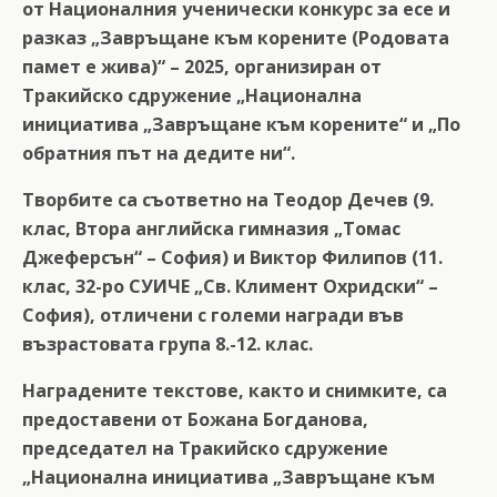
от Националния ученически конкурс за есе и
разказ „Завръщане към корените (Родовата
памет е жива)“ – 2025, организиран от
Тракийско сдружение „Национална
инициатива „Завръщане към корените“ и „По
обратния път на дедите ни“.
Творбите са съответно на Теодор Дечев (9.
клас, Втора английска гимназия „Томас
Джеферсън“ – София) и Виктор Филипов (11.
клас, 32-ро СУИЧЕ „Св. Климент Охридски“ –
София), отличени с големи награди във
възрастовата група 8.-12. клас.
Наградените текстове, както и снимките,
са
предоставени от Божана Богданова,
председател на Тракийско сдружение
„Национална инициатива „Завръщане към