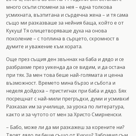
много скъпи спомени за нея – една толкова
усмихната, възпитана и сърдечна жена – и тя сама
също ми разказваше за нейния баща, който е от
Кукуш! Тя олицетворяваше духа на онова
поколение – с топлина в сърцето, скромност в
думите и уважение към хората.
Още през същия ден звъннах на баба и дядо и се
разбрахме през уикенда да се видим, и да остана
при тях. За мен това беше най-голямата и ценна
възможност. Времето мина бързо и събота и
неделя дойдоха – пристигнах при баба и дядо. Бях
посрещнат с най-мили прегръдки, думи и усмивки!
Разказах им за училище, за урока по литература,
както и за чутото от мен за Христо Смирненски.
– Бабо, може ли да ми разкажеш за корените ни?
Твоят дядо ли беше също от Кукуш? Забравил съм.