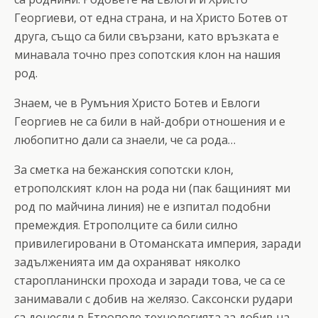
Георгиеви, от една страна, и на Христо Ботев от
друга, също са били свързани, като връзката е
минавала точно през сопотския клон на нашия
род.
Знаем, че в Румъния Христо Ботев и Евлоги
Георгиев не са били в най-добри отношения и е
любопитно дали са знаели, че са рода…
За сметка на бежанския сопотски клон,
етрополският клон на рода ни (пак бащиният ми
род по майчина линия) не е изпитал подобни
премеждия. Етрополците са били силно
привилегировани в Отоманската империя, заради
задълженията им да охраняват няколко
старопланински прохода и заради това, че са се
занимавали с добив на желязо. Саксонски рудари
са донесли в Етрополе технологията за добив на