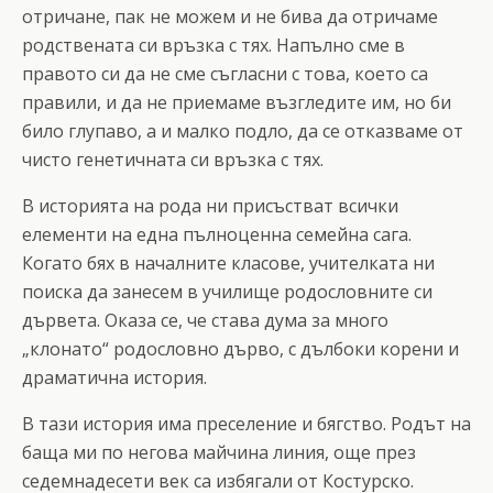
отричане, пак не можем и не бива да отричаме
родствената си връзка с тях. Напълно сме в
правото си да не сме съгласни с това, което са
правили, и да не приемаме възгледите им, но би
било глупаво, а и малко подло, да се отказваме от
чисто генетичната си връзка с тях.
В историята на рода ни присъстват всички
елементи на една пълноценна семейна сага.
Когато бях в началните класове, учителката ни
поиска да занесем в училище родословните си
дървета. Оказа се, че става дума за много
„клонато“ родословно дърво, с дълбоки корени и
драматична история.
В тази история има преселение и бягство. Родът на
баща ми по негова майчина линия, още през
седемнадесети век са избягали от Костурско.