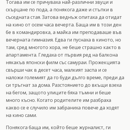
Тогава им се причуваха най-различни звуци и
скърцане по пода, а понякога даже и стъпки в
съседната стая. Затова веднъж опитаха да отидат
на кино от осем часа вечерта. Баща им в този ден
бе в командировка, а майка им преподаваше във
вечерната гимназия. Едва ги пуснаха в киното, но
там, сред многото хора, не беше страшно както в
апартамента. Гледаха от първия ред на балкона
някакъв японски филм със самураи. Прожекцията
свърши чак в десет часа, малкият заспа и се
наложи големият да го буди дълго време, преди да
си тръгнат за дома. Разстоянието до вкъщи взеха
на бегом, защото улиците бяха тъмни и беше
много късно. Когато родителите им разбраха
какво се е случило им забраниха повече да ходят
на кино сами.
Понякога баща им, който беше журналист, ги