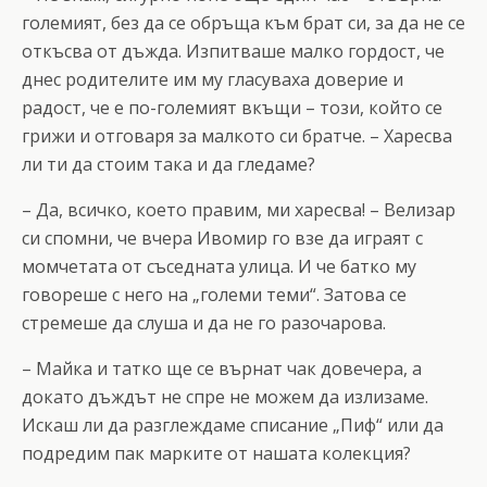
големият, без да се обръща към брат си, за да не се
откъсва от дъжда. Изпитваше малко гордост, че
днес родителите им му гласуваха доверие и
радост, че е по-големият вкъщи – този, който се
грижи и отговаря за малкото си братче. – Харесва
ли ти да стоим така и да гледаме?
– Да, всичко, което правим, ми харесва! – Велизар
си спомни, че вчера Ивомир го взе да играят с
момчетата от съседната улица. И че батко му
говореше с него на „големи теми“. Затова се
стремеше да слуша и да не го разочарова.
– Майка и татко ще се върнат чак довечера, а
докато дъждът не спре не можем да излизаме.
Искаш ли да разглеждаме списание „Пиф“ или да
подредим пак марките от нашата колекция?