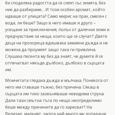
би споделяха радостта да се слеят със земята, без
ние да разбираме… И този особен аромат, който
идваше от улицата? Само мирис на прах, смесен с
вода, ли беше? Защо в него имаше и друго –
усещане за приключения, полъх от далечни земи и
предчувствие за неща, които ще се случат? Двете
деца на прозореца вдишваха замаяни дъжда и не
можеха да проумеят защо така ги привлича.
Слушаха песента му без да знаят, че думите й се
отпечатват някъде дълбоко, дълбоко в сърцата
им.
Момчетата гледаха дъжда и мълчаха. Понякога от
него им ставаше тъжно, без причина. Сякаш в
сърцата им тихо зазвъняваше невидима струна.
Дали тази смътна тъга по нещо неопределимо
беше между причините да го харесват? На
Велизар, малкият, засега най-много му допадаше