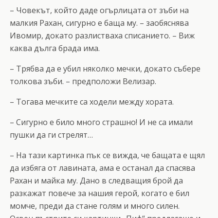
– Човекът, който даде огърлицата от зъби на
малкия Рахан, сигурно е баща му. – заобяснява
Ивомир, докато разлистваха списанието. – Виж
каква дълга брада има.
– Трябва да е убил няколко мечки, докато събере
толкова зъби. – предположи Велизар.
– Тогава мечките са ходели между хората.
– Сигурно е било много страшно! И не са имали
пушки да ги стрелят…
– На тази картинка пък се вижда, че бащата е щял
да избяга от лавината, ама е останал да спасява
Рахан и майка му. Дано в следващия брой да
разкажат повече за нашия герой, когато е бил
момче, преди да стане голям и много силен.