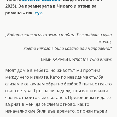
2025). За премиерата в Чикаго и отзив за
романа – вж.
тук
.
„Водата знае всички земни тайни. Тя е видяла и чула
всичко,
което някога е било казано или направено.“
Ейми ХАРМЪН,
What the Wind Knows
Моят дом е в небето, но животът ми протича
между него и земята. Като по невидима стълба
слизам и се качвам обратно безброй пъти, откакто
свят светува. Тръгна ли надолу, тръгват и всички
части, от които съм съставен. Призовавам ги да се
върнат в мен, да се слеем отново, както
изначално сме били във времето, от онзи първи