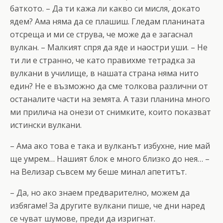
баткото. – Да ти кажа ли какво си мисля, докато
ядем? Ама няма да се плашиш. Гледам планината
отсреща и ми се струва, че може да е загаснал
вулкан. – Малкият спря да яде и наостри уши. – Не
ти ли е странно, че като правихме тетрадка за
вулкани в училище, в нашата страна няма нито
един? Не е възможно да сме толкова различни от
останалите части на земята. А тази планина много
ми прилича на онези от снимките, които показват
истински вулкани.
– Ама ако това е така и вулканът избухне, ние май
ще умрем… Нашият блок е много близко до нея… –
на Велизар съвсем му беше минал апетитът.
– Да, но ако знаем предварително, можем да
избягаме! За другите вулкани пише, че дни наред
се чуват шумове, преди да изригнат.