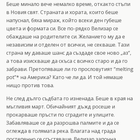
Беше минало вече немалко време, откакто стъпи
в Новия свят. Страната и хората, които беше
напуснал, бяха мираж, който всеки ден губеше
цвета и формата си. Все по-рядко Велизар се
обаждаше на родителите си. Желанието му да е
независим и отделен от всички, не секваше. Тази
страна му даваше шанс да създаде свое ново „аз“,
а това изискваше да скъса с всичко старо и да го
забрави. Претопяваше ли го прословутият “melting
pot”* на Америка? Като че ли да. И той нямаше
нищо против това.
Не след дълго съдбата го изненада. Беше в края на
мъгливия март. Обичайният дъжд росеше и
прокарваше пръсти по сградите и улиците.
Забавляваше се да разрошва палмите и да се
оглежда в голямата река. Влагата над града
постепенно се сгъстяваше. Велизар започна