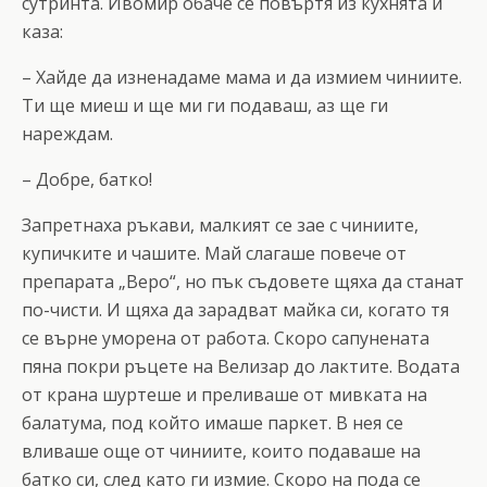
сутринта. Ивомир обаче се повъртя из кухнята и
каза:
– Хайде да изненадаме мама и да измием чиниите.
Ти ще миеш и ще ми ги подаваш, аз ще ги
нареждам.
– Добре, батко!
Запретнаха ръкави, малкият се зае с чиниите,
купичките и чашите. Май слагаше повече от
препарата „Веро“, но пък съдовете щяха да станат
по-чисти. И щяха да зарадват майка си, когато тя
се върне уморена от работа. Скоро сапунената
пяна покри ръцете на Велизар до лактите. Водата
от крана шуртеше и преливаше от мивката на
балатума, под който имаше паркет. В нея се
вливаше още от чиниите, които подаваше на
батко си, след като ги измие. Скоро на пода се