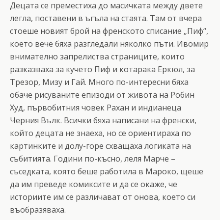
Децата се преместиха до масичката между двете
легла, поставени в ъгъла на стаята. Там от вчера
стоеше новият брой на френското списание „Пиф“,
което вече бяха разгледали няколко пъти. Ивомир
внимателно запрелиства страниците, които
разказваха за кучето Пиф и котарака Еркюл, за
Трезор, Мизу и Гай. Много по-интересни бяха
обаче рисуваните епизоди от живота на Робин
Худ, първобитния човек Рахан и индианеца
Черния Вълк. Всички бяха написани на френски,
който децата не знаеха, но се ориентираха по
картинките и долу-горе схващаха логиката на
събитията. Години по-късно, леля Марче –
съседката, която беше работила в Мароко, щеше
да им преведе комиксите и да се окаже, че
историите им се различават от онова, което си
въобразяваха.