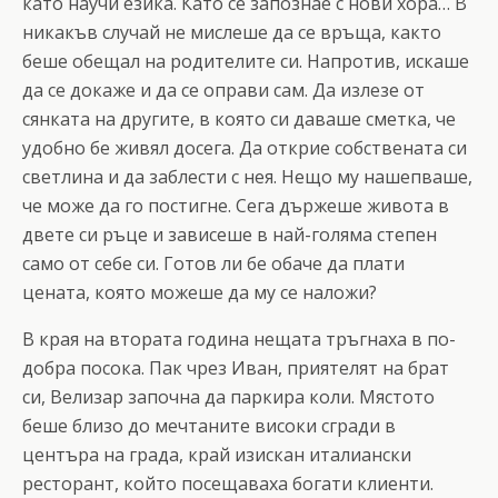
като научи езика. Като се запознае с нови хора… В
никакъв случай не мислеше да се връща, както
беше обещал на родителите си. Напротив, искаше
да се докаже и да се оправи сам. Да излезе от
сянката на другите, в която си даваше сметка, че
удобно бе живял досега. Да открие собствената си
светлина и да заблести с нея. Нещо му нашепваше,
че може да го постигне. Сега държеше живота в
двете си ръце и зависеше в най-голяма степен
само от себе си. Готов ли бе обаче да плати
цената, която можеше да му се наложи?
В края на втората година нещата тръгнаха в по-
добра посока. Пак чрез Иван, приятелят на брат
си, Велизар започна да паркира коли. Мястото
беше близо до мечтаните високи сгради в
центъра на града, край изискан италиански
ресторант, който посещаваха богати клиенти.