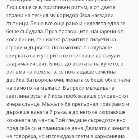
Люшкаше се в приспивен ритъм, а от двете
страни на тесния му коридор бяха насядали
пътници. Беше все още рано и неделята едва се
беше събудила. През прозорците, нашарени от
коси линии, се нижеха размитите силуети на
сгради и дървета. Локомотивът надуваше
свирката си и упорито се опитваше да събуди
задрямалия свят. Близо до вратата на купето, в
ритъма на колелата, се поклащаше семейна
двойка. Затворила очи, жената се беше облегнала
на рамото на мъжа си. Въпреки мъждивата
светлина русата й коса проблясваше с уловено от
вчера слънце. Мъжът я бе прегърнал през рамо и
държеше едната й ръка, а до него се изправяше
кожената му чанта. Той гледаше съсредоточено
пред себе си и планираше деня. Двамата с жената
не говореха, но изглеждаха слети в хармонична