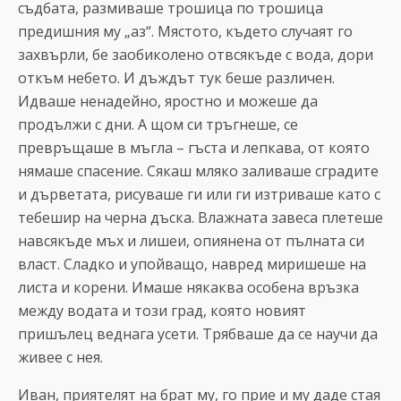
съдбата, размиваше трошица по трошица
предишния му „аз“. Мястото, където случаят го
захвърли, бе заобиколено отвсякъде с вода, дори
откъм небето. И дъждът тук беше различен.
Идваше ненадейно, яростно и можеше да
продължи с дни. А щом си тръгнеше, се
превръщаше в мъгла – гъста и лепкава, от която
нямаше спасение. Сякаш мляко заливаше сградите
и дърветата, рисуваше ги или ги изтриваше като с
тебешир на черна дъска. Влажната завеса плетеше
навсякъде мъх и лишеи, опиянена от пълната си
власт. Сладко и упойващо, навред миришеше на
листа и корени. Имаше някаква особена връзка
между водата и този град, която новият
пришълец веднага усети. Трябваше да се научи да
живее с нея.
Иван, приятелят на брат му, го прие и му даде стая