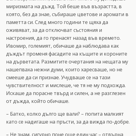
миризмата на дъжд. Той беше във възрастта, в
която, без да знае, събираше цветове и аромати в
паметта си. След много години те щяха да
оживяват, за да отключват състояния и
настроения, да го пренасят назад във времето.
Ивомир, големият, обичаше да наблюдава как
дъждът променя фасадите на къщите и короните
на дърветата. Размитите очертания на нещата му
нашепваха нежни думи, които харесваше, но не
смееше да си признае. Учудваше се на тази
чувствителност и мислеше, че тя не му подхожда.
Искаше да порасне твърд и силен, а не разглезен
от дъжда, който обичаше.
– Батко, колко дълго ще вали? – попита малкият
като се надигаше на пръсти, за да вижда по-добре.
– Не знам, сигурно поне още един час – отвърна