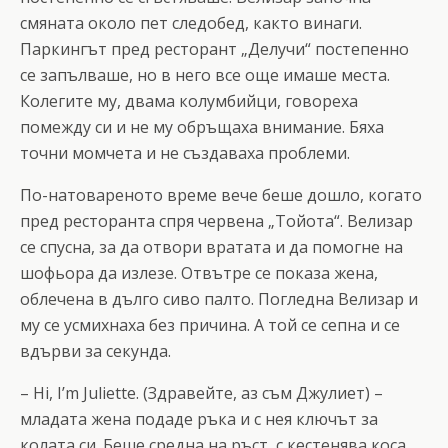
смяната около пет следобед, както винаги.
Паркингът пред ресторант „Делучи“ постепенно
се запълваше, но в него все още имаше места.
Колегите му, двама колумбийци, говореха
помежду си и не му обръщаха внимание. Бяха
точни момчета и не създаваха проблеми.
По-натовареното време вече беше дошло, когато
пред ресторанта спря червена „Тойота“. Велизар
се спусна, за да отвори вратата и да помогне на
шофьора да излезе. Отвътре се показа жена,
облечена в дълго сиво палто. Погледна Велизар и
му се усмихнаха без причина. А той се сепна и се
вдърви за секунда.
– Hi, I’m Juliette. (Здравейте, аз съм Джулиет) –
младата жена подаде ръка и с нея ключът за
колата си. Беше средна на ръст, с кестенява коса,