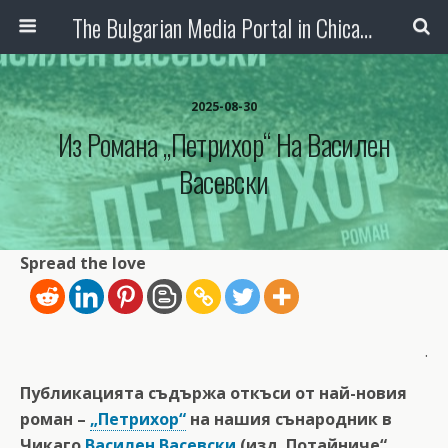
The Bulgarian Media Portal in Chicago
2025-08-30
Из Романа „Петрихор“ На Василен
Васевски
Spread the love
.
Публикацията съдържа откъси от най-новия
роман –
„Петрихор“
на нашия сънародник в
Чикаго
Василен Васевски
(изд. Потайниче“,