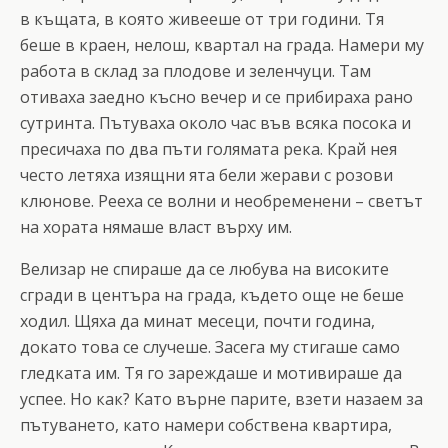
в къщата, в която живееше от три години. Тя
беше в краен, нелош, квартал на града. Намери му
работа в склад за плодове и зеленчуци. Там
отиваха заедно късно вечер и се прибираха рано
сутринта. Пътуваха около час във всяка посока и
пресичаха по два пъти голямата река. Край нея
често летяха изящни ята бели жерави с розови
клюнове. Рееха се волни и необременени – светът
на хората нямаше власт върху им.
Велизар не спираше да се любува на високите
сгради в центъра на града, където още не беше
ходил. Щяха да минат месеци, почти година,
докато това се случеше. Засега му стигаше само
гледката им. Тя го зареждаше и мотивираше да
успее. Но как? Като върне парите, взети назаем за
пътуването, като намери собствена квартира,