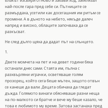
Влакът изсвири отново и забави ход, забелязал
най-после гара пред себе си. Пътниците се
размърдаха, усетили как досегашния им ритъм се
промени. А в дъното на небето, някъде далеч
напред и високо, облаците започваха да се
разкъсват.
Не след дълго щяха да дадат път на слънцето.
1.
Двете момчета на пет и на девет години бяха
останали днес сами. Стаята им, пълна с
разхвърляни играчки, осветяваше голям
прозорец, който сега беше мътен, защото отвън
се канеше да вали. Децата обичаха да гледат
дъжда. Голямото винаги обясняваше разни неща
на по-малкото си братче и вече му беше казало, че
това е любимото му време. Затова застанаха пред