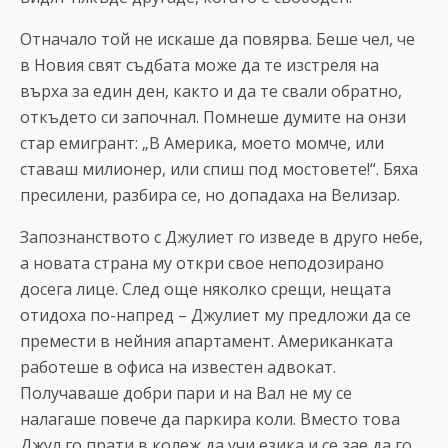
Отначало той не искаше да повярва. Беше чел, че
в Новия свят съдбата може да те изстреля на
върха за един ден, както и да те свали обратно,
откъдето си започнал. Помнеше думите на онзи
стар емигрант: „В Америка, моето момче, или
ставаш милионер, или спиш под мостовете!“. Бяха
пресилени, разбира се, но допадаха на Велизар.
Запознанството с Джулиет го изведе в друго небе,
а новата страна му откри свое неподозирано
досега лице. След още няколко срещи, нещата
отидоха по-напред – Джулиет му предложи да се
премести в нейния апартамент. Американката
работеше в офиса на известен адвокат.
Получаваше добри пари и на Вал не му се
налагаше повече да паркира коли. Вместо това
Джул го прати в колеж да учи езика и се зае да го