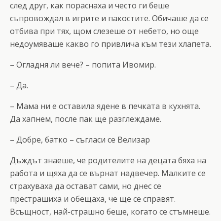
след друг, как пораснаха и често ги беше
съпровождал в игрите и пакостите. Обичаше да се
отбива при тях, щом слезеше от небето, но още
недоумяваше какво го привлича към тези хлапета.
– Огладня ли вече? – попита Ивомир.
– Да.
– Мама ни е оставила ядене в печката в кухнята.
Да хапнем, после пак ще разглеждаме.
– Добре, батко – съгласи се Велизар
Дъждът знаеше, че родителите на децата бяха на
работа и щяха да се върнат надвечер. Малките се
страхуваха да остават сами, но днес се
престрашиха и обещаха, че ще се справят.
Всъщност, най-страшно беше, когато се стъмнеше.