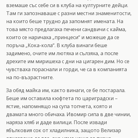
вземаше със себе си в клуба на културните дейци.
Там ги запознаваше с разни местни знаменитости,
на които беше трудно да запомнят имената. На
това място предлагаха печени сандвичи с кайма,
които се наричаха „принцеси“ и можеше да се
поръча „Кока-кола“. В клуба винаги беше
задимено, очите им лютяха и сълзяха, a после
дрехите им миришеха с дни на цигарен дим. Но се
чувстваха пораснали и горди, че са в компанията
на по-възрастните.
За обяд майка им, както винаги, се бе постарала.
Беше им оставила кюфтета по цариградски –
ястие, напомнящо на супа топчета, която и
двамата много обичаха. Ивомир сипа в две чинии,
наряза хляб и даде вилици. После извади
ябълковия сок от хладилника, защото Велизар