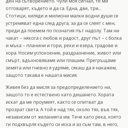
ден на сътворението. Чули моя сигнал, те ми
отговарят, където и да са. Една, две, три…
Стотици, хиляди и милиони малки водни души се
устремяват една след друга, за да се слеят с мен,
преди да поемем по познатия път надолу. Там ни
чакат – някога с любов и радост, друг път – с болка
и мъка – планини и гори, реки и езера, градове и
хора. Носим успокоение, раздразнение, живот или
смърт, вдъхновяваме или плашим. Прегръщаме
земята или гневно я удряме, сякаш да я накажем,
защото такава е нашата мисия.
Живея без да мисля за предопределението ни,
защото то е естествено като дишането. Хората
искат да ме проумеят, както се опитват да
прозрат света. А той е над тях, около тях, във тях,
независим от желанията им. Тече като река, която
ги подхвърля където си иска и аз съм там, в него,