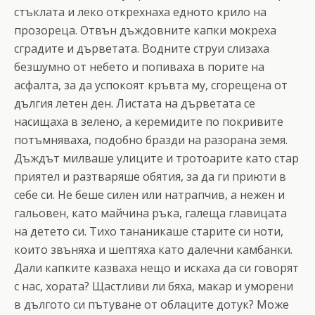
стъклата и леко открехнаха едното крило на
прозореца. Отвън дъждовните капки мокреха
сградите и дърветата. Водните струи слизаха
безшумно от небето и попиваха в порите на
асфалта, за да успокоят кръвта му, сгорещена от
дългия летен ден. Листата на дърветата се
насищаха в зелено, а керемидите по покривите
потъмняваха, подобно бразди на разорана земя.
Дъждът милваше улиците и тротоарите като стар
приятел и разтваряше обятия, за да ги приюти в
себе си. Не беше силен или натрапчив, а нежен и
гальовен, като майчина ръка, галеща главицата
на детето си. Тихо тананикаше старите си ноти,
които звъняха и шептяха като далечни камбанки.
Дали капките казваха нещо и искаха да си говорят
с нас, хората? Щастливи ли бяха, макар и уморени
в дългото си пътуване от облаците дотук? Може