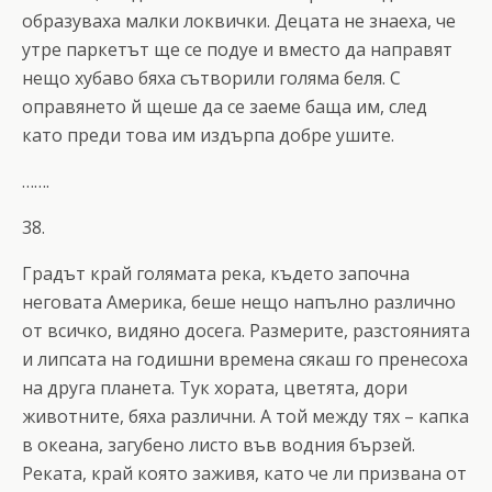
образуваха малки локвички. Децата не знаеха, че
утре паркетът ще се подуе и вместо да направят
нещо хубаво бяха сътворили голяма беля. С
оправянето й щеше да се заеме баща им, след
като преди това им издърпа добре ушите.
…….
38.
Градът край голямата река, където започна
неговата Америка, беше нещо напълно различно
от всичко, видяно досега. Размерите, разстоянията
и липсата на годишни времена сякаш го пренесоха
на друга планета. Тук хората, цветята, дори
животните, бяха различни. А той между тях – капка
в океана, загубено листо във водния бързей.
Реката, край която заживя, като че ли призвана от