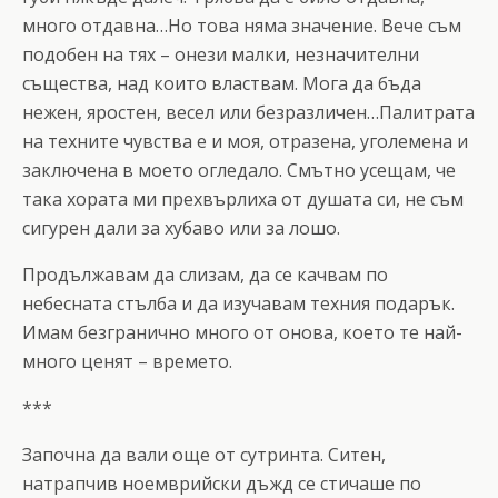
много отдавна…Но това няма значение. Вече съм
подобен на тях – онези малки, незначителни
същества, над които властвам. Мога да бъда
нежен, яростен, весел или безразличен…Палитрата
на техните чувства е и моя, отразена, уголемена и
заключена в моето огледало. Смътно усещам, че
така хората ми прехвърлиха от душата си, не съм
сигурен дали за хубаво или за лошо.
Продължавам да слизам, да се качвам по
небесната стълба и да изучавам техния подарък.
Имам безгранично много от онова, което те най-
много ценят – времетo.
***
Започна да вали още от сутринта. Ситен,
натрапчив ноемврийски дъжд се стичаше по