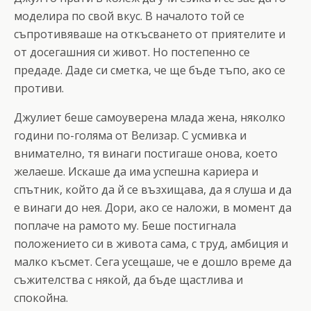
моделира по свой вкус. В началото той се
съпротивяваше на откъсването от приятелите и
от досегашния си живот. Но постепенно се
предаде. Даде си сметка, че ще бъде тъпо, ако се
противи.
Джулиет беше самоуверена млада жена, няколко
години по-голяма от Велизар. С усмивка и
внимателно, тя винаги постигаше онова, което
желаеше. Искаше да има успешна кариера и
спътник, който да й се възхищава, да я слуша и да
е винаги до нея. Дори, ако се наложи, в момент да
поплаче на рамото му. Беше постигнала
положението си в живота сама, с труд, амбиция и
малко късмет. Сега усещаше, че е дошло време да
съжителства с някой, да бъде щастлива и
спокойна.