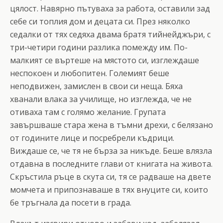
цялост. Навярно пътуваха за работа, оставили зад
себе си топлия дом и децата си. През няколко
седалки от тях седяха двама братя тийнейджъри, с
три-четири години разлика помежду им. По-
малкият се въртеше на мястото си, изглеждаше
неспокоен и любопитен. Големият беше
неподвижен, замислен в свои си неща. Бяха
хванали влака за училище, но изглежда, че не
отиваха там с голямо желание. Групата
завършваше стара жена в тъмни дрехи, с белязано
от годините лице и посребрели къдрици.
Виждаше се, че тя не бърза за никъде. Беше влязла
отдавна в последните глави от книгата на живота.
Скръстила ръце в скута си, тя се радваше на двете
момчета и припознаваше в тях внуците си, които
бе тръгнала да посети в града.