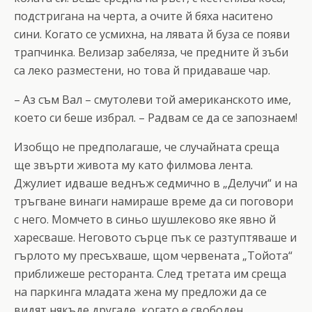
подстригана на черта, а очите й бяха наситено
сини. Когато се усмихна, на лявата й буза се появи
трапчинка. Велизар забеляза, че предните й зъби
са леко разместени, но това й придаваше чар.
– Аз съм Вал – смутолеви той американското име,
което си беше избрал. – Радвам се да се запознаем!
Изобщо не предполагаше, че случайната среща
ще звърти живота му като филмова лента.
Джулиет идваше веднъж седмично в „Делучи“ и на
тръгване винаги намираше време да си поговори
с него. Момчето в синьо шушлеково яке явно й
харесваше. Неговото сърце пък се разтуптяваше и
гърлото му пресъхваше, щом червената „Тойота“
приближеше ресторанта. След третата им среща
на паркинга младата жена му предложи да се
видят някъде другаде, когато е свободен.