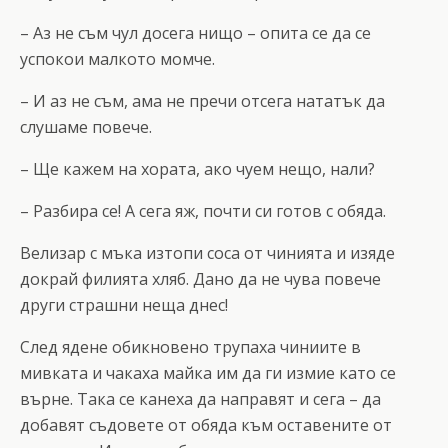
– Аз не съм чул досега нищо – опита се да се
успокои малкото момче.
– И аз не съм, ама не пречи отсега нататък да
слушаме повече.
– Ще кажем на хората, ако чуем нещо, нали?
– Разбира се! А сега яж, почти си готов с обяда.
Велизар с мъка изтопи соса от чинията и изяде
докрай филията хляб. Дано да не чува повече
други страшни неща днес!
След ядене обикновено трупаха чиниите в
мивката и чакаха майка им да ги измие като се
върне. Така се канеха да направят и сега – да
добавят съдовете от обяда към оставените от