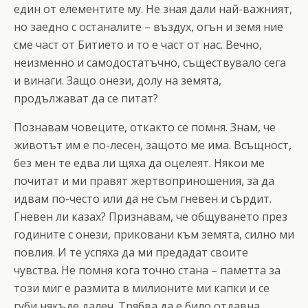
един от елементите му. Не зная дали най-важният,
но заедно с останалите – въздух, огън и земя ние
сме част от Битието и то е част от нас. Вечно,
неизменно и самодостатъчно, съществувало сега
и винаги. Защо онези, долу на земята,
продължават да се питат?
Познавам човеците, откакто се помня. Знам, че
животът им е по-лесен, защото ме има. Всъщност,
без мен те едва ли щяха да оцелеят. Някои ме
почитат и ми правят жертвоприношения, за да
идвам по-често или да не съм гневен и сърдит.
Гневен ли казах? Признавам, че общуването през
годините с онези, приковани към земята, силно ми
повлия. И те успяха да ми предадат своите
чувства. Не помня кога точно стана – паметта за
този миг е размита в милионите ми капки и се
губи някъде далеч. Трябва да е било отдавна,