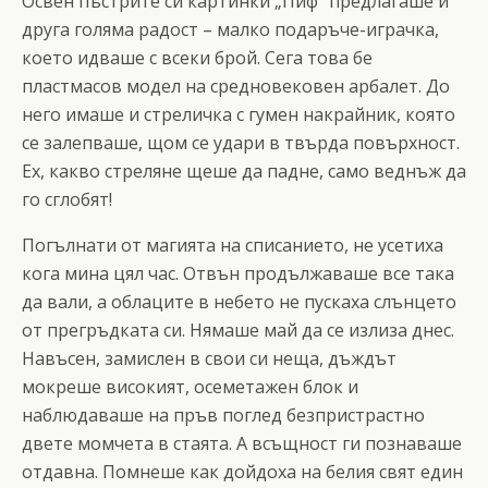
Освен пъстрите си картинки „Пиф“ предлагаше и
друга голяма радост – малко подаръче-играчка,
което идваше с всеки брой. Сега това бе
пластмасов модел на средновековен арбалет. До
него имаше и стреличка с гумен накрайник, която
се залепваше, щом се удари в твърда повърхност.
Ех, какво стреляне щеше да падне, само веднъж да
го сглобят!
Погълнати от магията на списанието, не усетиха
кога мина цял час. Отвън продължаваше все така
да вали, а облаците в небето не пускаха слънцето
от прегръдката си. Нямаше май да се излиза днес.
Навъсен, замислен в свои си неща, дъждът
мокреше високият, осеметажен блок и
наблюдаваше на пръв поглед безпристрастно
двете момчета в стаята. А всъщност ги познаваше
отдавна. Помнеше как дойдоха на белия свят един