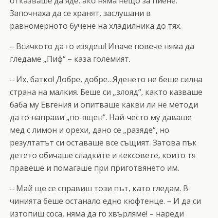
отказваше да яде, ако няма нещо за пиене.
Започнаха да се хранят, заслушани в
равномерното бучене на хладилника до тях.
– Всичкото да го изядеш! Иначе повече няма да
гледаме „Пиф“ – каза големият.
– Их, батко! Добре, добре…Яденето не беше силна
страна на малкия. Беше си „злояд“, както казваше
баба му Евгения и опитваше какви ли не методи
да го направи „по-ящен“. Най-често му даваше
мед с лимон и орехи, дано се „разяде“, но
резултатът си оставаше все същият. Затова пък
детето обичаше сладките и кексовете, които тя
правеше и помагаше при приготвянето им.
– Май ще се справиш този път, като гледам. В
чинията беше останало едно кюфтенце. – И да си
изтопиш соса, няма да го хвърляме! – нареди