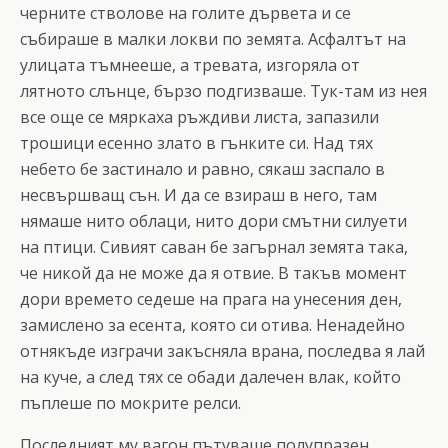
черните стволове на голите дървета и се
събираше в малки локви по земята. Асфалтът на
улицата тъмнееше, а тревата, изгоряла от
лятното слънце, бързо подгизваше. Тук-там из нея
все още се мяркаха ръждиви листа, запазили
трошици есенно злато в гънките си. Над тях
небето бе застинало и равно, сякаш заспало в
несвършващ сън. И да се взираш в него, там
нямаше нито облаци, нито дори смътни силуети
на птици. Сивият саван бе загърнал земята така,
че никой да не може да я отвие. В такъв момент
дори времето седеше на прага на унесения ден,
замислено за есента, която си отива. Ненадейно
отнякъде изграчи закъсняла врана, последва я лай
на куче, а след тях се обади далечен влак, който
пъплеше по мокрите релси.
Последният му вагон пътуваше полупразен.