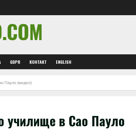
O.COM
А
GDPR
КОНТАКТ
ENGLISH
ао Пауло (видео)
о училище в Сао Пауло