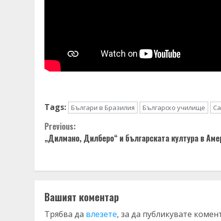
Tags:
Българи в Бразилия
Българско училище
Са
Continue
Previous:
„Дилмано, Дилберо“ и българската култура в Аме
Reading
Вашият коментар
Трябва да
влезете
, за да публикувате комен