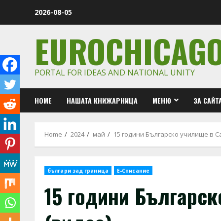
Skip
2026-08-05
to
content
EUROCHICAG
PORTAL FOR IDEAS AND NATIONAL UNITY
HOME
НАШАТА КНИЖАРНИЦА
МЕНЮ
ЗА САЙТ
Home
2024
май
15 години Българско училище в С
българи зад граница
Е-Списание
15 години Българск