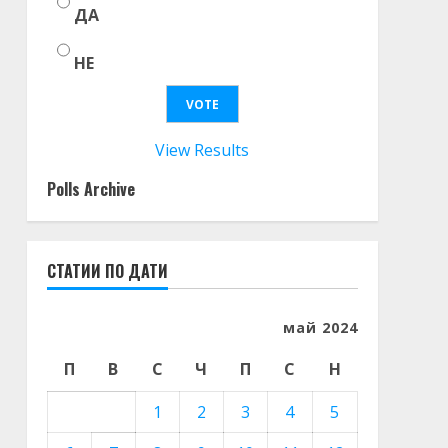
ДА
НЕ
View Results
Polls Archive
СТАТИИ ПО ДАТИ
май 2024
П
В
С
Ч
П
С
Н
1
2
3
4
5