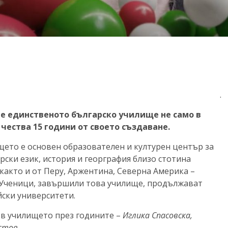
.
о е единственото българско училище не само в
 чества 15 години от своето създаване.
ището е основен образователен и културен център за
рски език, история и георграфия близо стотина
както и от Перу, Аржентина, Северна Америка –
 Ученици, завършили това училище, продължават
йски университети.
в училището през годините –
Иглика Спасовска,
стов.