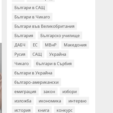
Българи в САЩ
Българи в Чикаго
Българи във Великобритания
България
Българско училище
ДАБЧ
ЕС
МВнР
Македония
Русия
САЩ
Украйна
Чикаго
българи в Сърбия
българи в Украйна
българо-американски
емиграция
закон
избори
изложба
икономика
интервю
история
книга
конкурс