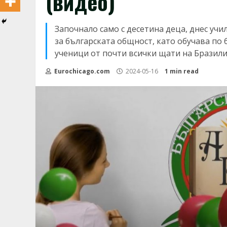
(видео)
Започнало само с десетина деца, днес уч
за българската общност, като обучава по 
ученици от почти всички щати на Бразилия
Eurochicago.com
2024-05-16
1 min read