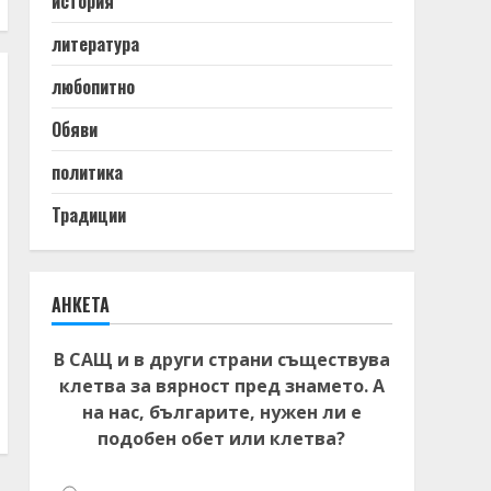
история
литература
любопитно
Обяви
политика
Традиции
АНКЕТА
В САЩ и в други страни съществува
клетва за вярност пред знамето. А
на нас, българите, нужен ли е
подобен обет или клетва?