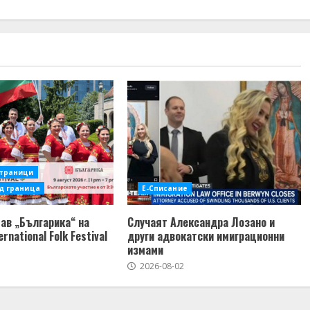
страници
д граница
Е-Списание
ав „Българика“ на
Случаят Александра Лозано и
ernational Folk Festival
други адвокатски имиграционни
измами
2026-08-02