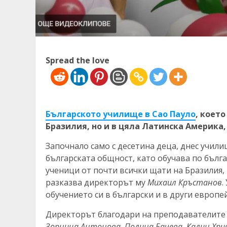
Spread the love
Българското училище в Сао Пауло
, коет
Бразилия, но и в цяла Латинска Америка,
Започнало само с десетина деца, днес учил
българската общност, като обучава по бълга
ученици от почти всички щати на Бразилия, 
разказва директорът му
Михаил Кръстанов
.
обучението си в български и в други европе
Директорът благодари на преподавателите 
Зорница Антонова, Полина Бачева, Калин Хри