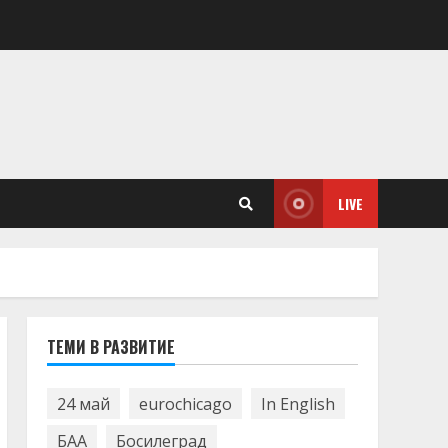
LIVE
ТЕМИ В РАЗВИТИЕ
24 май
eurochicago
In English
БАА
Босилеград