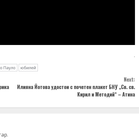
.
о Пауло
юбилей
Next:
рика
Илияна Йотова удостои с почетен плакет БНУ „Св. св.
Кирил и Методий“ – Атина
тар.