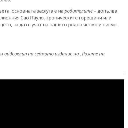
вета, основната заслуга е на
родителите
– допълва
милионния Сао Пауло, тропическите горещини или
щето, за да се учат на нашето родно четмо и писмо.
н видеоклип на седмото издание на „Розите на
.