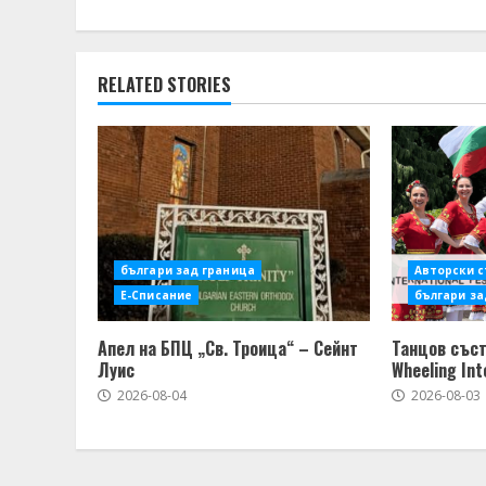
RELATED STORIES
българи зад граница
Авторски 
Е-Списание
българи за
Апел на БПЦ „Св. Троица“ – Сейнт
Танцов съст
Луис
Wheeling Int
2026-08-04
2026-08-03