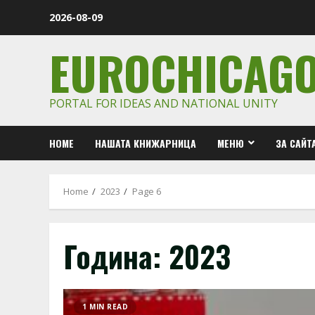
Skip
2026-08-09
to
content
EUROCHICAG
PORTAL FOR IDEAS AND NATIONAL UNITY
HOME
НАШАТА КНИЖАРНИЦА
МЕНЮ
ЗА САЙТ
Home
2023
Page 6
Година:
2023
1 MIN READ