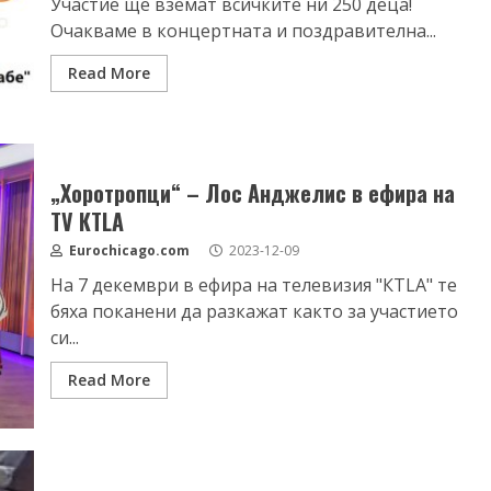
Участие ще вземат всичките ни 250 деца!
Очакваме в концертната и поздравителна...
Read More
„Хоротропци“ – Лос Анджелис в ефира на
TV КТLA
Eurochicago.com
2023-12-09
На 7 декември в ефира на телевизия "КТLA" те
бяха поканени да разкажат както за участието
си...
Read More