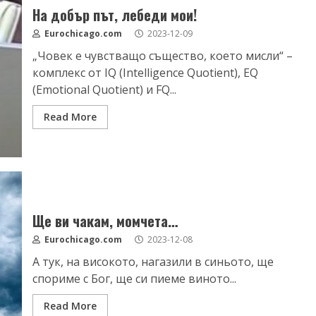
На добър път, лебеди мои!
Eurochicago.com
2023-12-09
„Човек е чувстващо същество, което мисли“ –
комплекс от IQ (Intelligence Quotient), EQ
(Emotional Quotient) и FQ...
Read More
Ще ви чакам, момчета…
Eurochicago.com
2023-12-08
А тук, на високото, нагазили в синьото, ще
спориме с Бог, ще си пиеме виното...
Read More