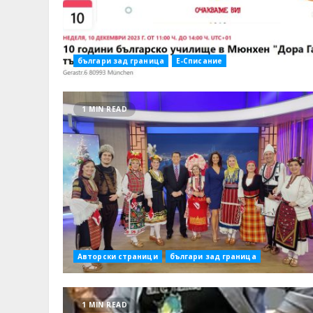
българи зад граница
Е-Списание
1 MIN READ
Авторски страници
българи зад граница
1 MIN READ