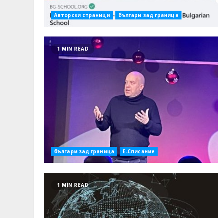
Авторски страници
българи зад граница
1 MIN READ
българи зад граница
Е-Списание
1 MIN READ