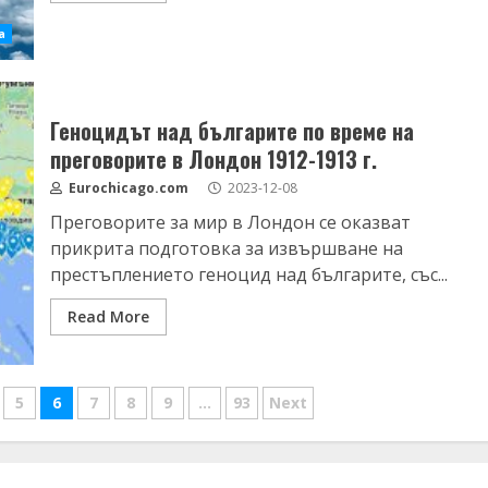
а
Геноцидът над българите по време на
преговорите в Лондон 1912-1913 г.
Eurochicago.com
2023-12-08
Преговорите за мир в Лондон се оказват
прикрита подготовка за извършване на
престъплението геноцид над българите, със...
Read More
5
6
7
8
9
…
93
Next