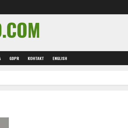
O.COM
А
GDPR
КОНТАКТ
ENGLISH