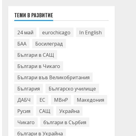
ТЕМИ В РАЗВИТИЕ
24 май
eurochicago
In English
БАА
Босилеград
Българи в САЩ
Българи в Чикаго
Българи във Великобритания
България
Българско училище
ДАБЧ
ЕС
МВнР
Македония
Русия
САЩ
Украйна
Чикаго
българи в Сърбия
българи в Украйна