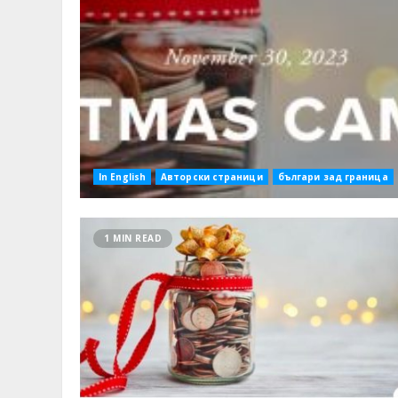
In English
Авторски страници
българи зад граница
1 MIN READ