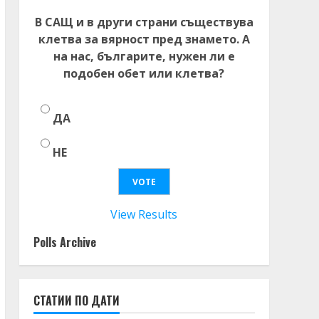
В САЩ и в други страни съществува
клетва за вярност пред знамето. А
на нас, българите, нужен ли е
подобен обет или клетва?
ДА
НЕ
View Results
Polls Archive
СТАТИИ ПО ДАТИ