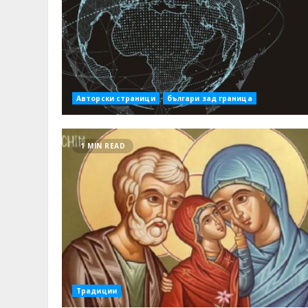
Авторски страници
българи зад граница
1 MIN READ
Традиции