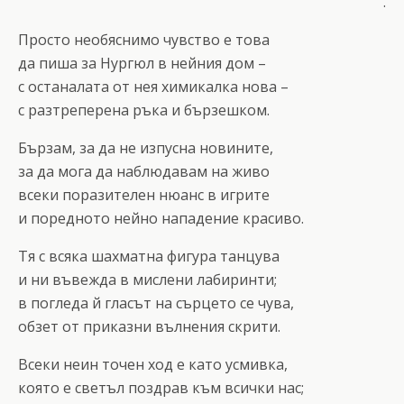
.
Просто необяснимо чувство е това
да пиша за Нургюл в нейния дом –
с останалата от нея химикалка нова –
с разтреперена ръка и бързешком.
Бързам, за да не изпусна новините,
за да мога да наблюдавам на живо
всеки поразителен нюанс в игрите
и поредното нейно нападение красиво.
Тя с всяка шахматна фигура танцува
и ни въвежда в мислени лабиринти;
в погледа й гласът на сърцето се чува,
обзет от приказни вълнения скрити.
Всеки неин точен ход е като усмивка,
която е светъл поздрав към всички нас;