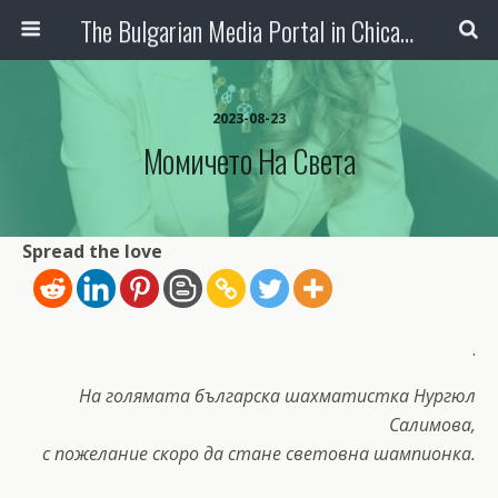
The Bulgarian Media Portal in Chicago
2023-08-23
Момичето На Света
Spread the love
.
На голямата българска шахматистка Нургюл
Салимова,
с пожелание скоро да стане световна шампионка.