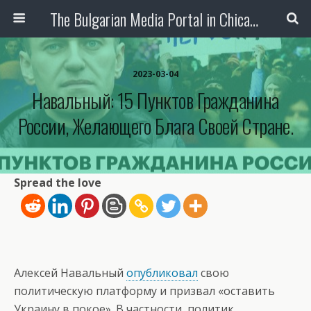
The Bulgarian Media Portal in Chicago
2023-03-04
Навальный: 15 Пунктов Гражданина
России, Желающего Блага Своей Стране.
Spread the love
Алексей Навальный
опубликовал
свою
политическую платформу и призвал «оставить
Украину в покое». В частности, политик