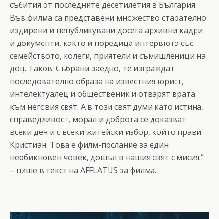
събития от последните десетилетия в България.
Във филма са представени множество старателно
издирени и непубликувани досега архивни кадри
и документи, както и поредица интервюта със
семейството, колеги, приятели и съмишленици на
доц. Таков. Събрани заедно, те изграждат
последователно образа на известния юрист,
интелектуалец и общественик и отварят врата
към неговия свят. А в този свят думи като истина,
справедливост, морал и доброта се доказват
всеки ден и с всеки житейски избор, който прави
Кристиан. Това е филм-послание за един
необикновен човек, дошъл в нашия свят с мисия.“
– пише в текст на AFFLATUS за филма.