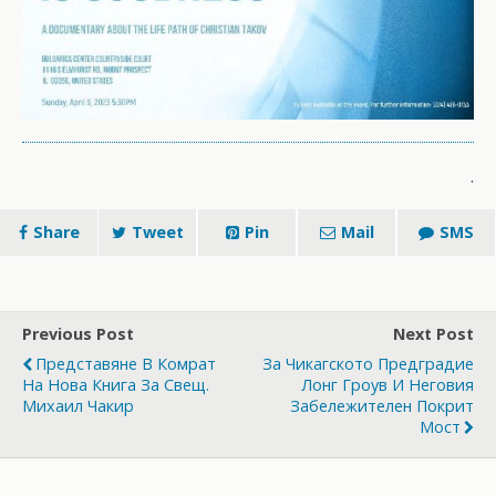
.
Share
Tweet
Pin
Mail
SMS
Previous Post
Next Post
Представяне В Комрат
За Чикагското Предградие
На Нова Книга За Свещ.
Лонг Гроув И Неговия
Михаил Чакир
Забележителен Покрит
Мост