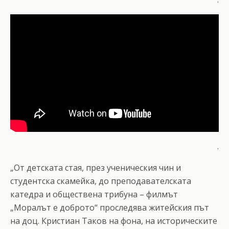
.
„От детската стая, през ученическия чин и
студентска скамейка, до преподавателската
катедра и обществена трибуна – филмът
„Моралът е доброто“ проследява житейския път
на доц. Кристиан Таков на фона, на историческите