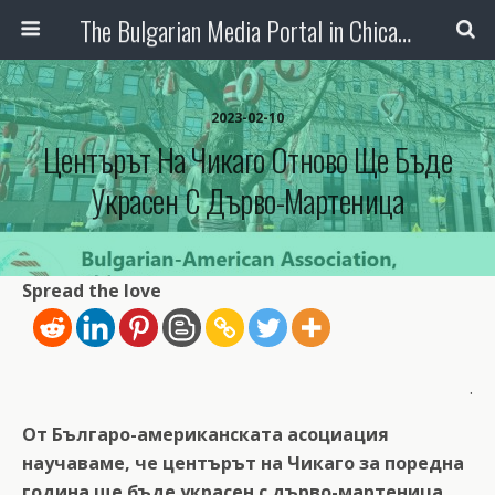
The Bulgarian Media Portal in Chicago
2023-02-10
Центърът На Чикаго Отново Ще Бъде
Украсен С Дърво-Мартеница
Spread the love
.
От Българо-американската асоциация
научаваме, че центърът на Чикаго за поредна
година ще бъде украсен с дърво-мартеница.