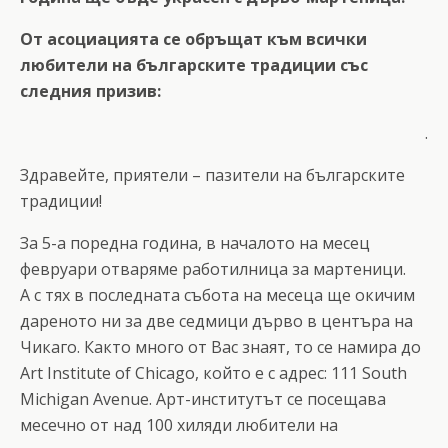
От асоциацията се обръщат към всички
любители на българските традиции със
следния призив:
.
Здравейте, приятели – пазители на българските
традиции!
За 5-а поредна година, в началото на месец
февруари отваряме работилница за мартеници.
A с тях в последната събота на месеца ще окичим
дареното ни за две седмици дърво в центъра на
Чикаго. Както много от Вас знаят, то се намира до
Art Institute of Chicago, който е с адрес: 111 South
Michigan Avenue. Арт-институтът се посещава
месечно от над 100 хиляди любители на