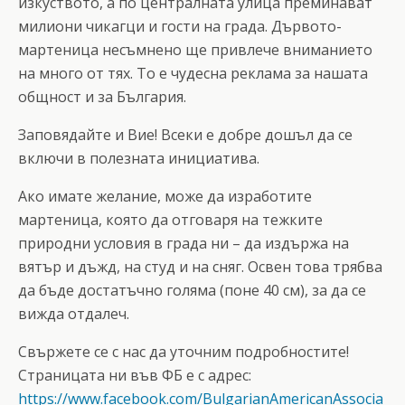
изкуството, а по централната улица преминават
милиони чикагци и гости на града. Дървото-
мартеница несъмнено ще привлече вниманието
на много от тях. То е чудесна реклама за нашата
общност и за България.
Заповядайте и Вие! Всеки е добре дошъл да се
включи в полезната инициатива.
Ако имате желание, може да изработите
мартеница, която да отговаря на тежките
природни условия в града ни – да издържа на
вятър и дъжд, на студ и на сняг. Освен това трябва
да бъде достатъчно голяма (поне 40 см), за да се
вижда отдалеч.
Свържете се с нас да уточним подробностите!
Страницата ни във ФБ е с адрес:
https://www.facebook.com/BulgarianAmericanAssocia