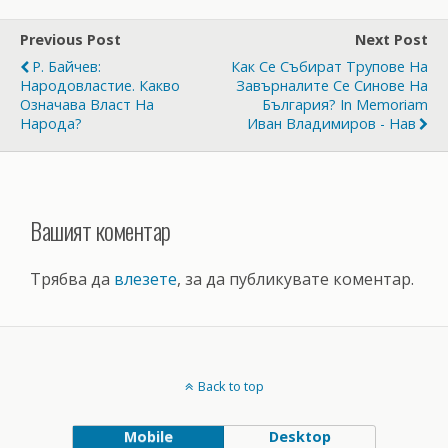
Previous Post
Next Post
Р. Байчев:
Как Се Събират Трупове На
Народовластие. Какво
Завърналите Се Синове На
Означава Власт На
България? In Memoriam
Народа?
Иван Владимиров - Нав
Вашият коментар
Трябва да
влезете
, за да публикувате коментар.
Back to top
Mobile
Desktop