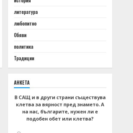
история
литература
любопитно
Обяви
политика
Традиции
АНКЕТА
В САЩ и в други страни съществува
клетва за вярност пред знамето. А
на нас, българите, нужен ли е
подобен обет или клетва?