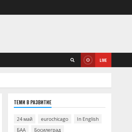
LIVE
ТЕМИ В РАЗВИТИЕ
24 май
eurochicago
In English
БАА
Босилеград