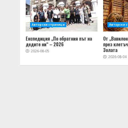
Авторски страници
Авторски 
Експедиция „По обратния път на
От „Вавилон
дедите ни“ – 2026
през клетъч
Золата
2026-08-05
2026-08-04