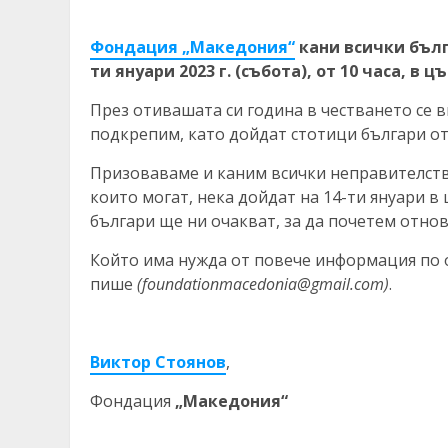
Фондация „Македония“
кани всички бълг
ти януари 2023 г. (събота), от 10 часа, в 
През отивашата си година в честването се в
подкрепим, като дойдат стотици българи от
Призоваваме и каним всички неправителстве
които могат, нека дойдат на 14-ти януари в 
българи ще ни очакват, за да почетем отно
Който има нужда от повече информация по о
пише
(
foundationmacedonia@gmail.com
)
.
Виктор Стоянов
,
Фондация
„Македония“