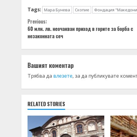
Tags:
Мара Бунева
Скопие
Фондация "Македони
Continue
Previous:
60 млн. лв. неочакван приход в горите за борба с
Reading
незаконната сеч
Вашият коментар
Трябва да
влезете
, за да публикувате комен
RELATED STORIES