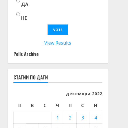
ДА
НЕ
View Results
Polls Archive
СТАТИИ ПО ДАТИ
декември 2022
П
В
С
Ч
П
С
Н
1
2
3
4