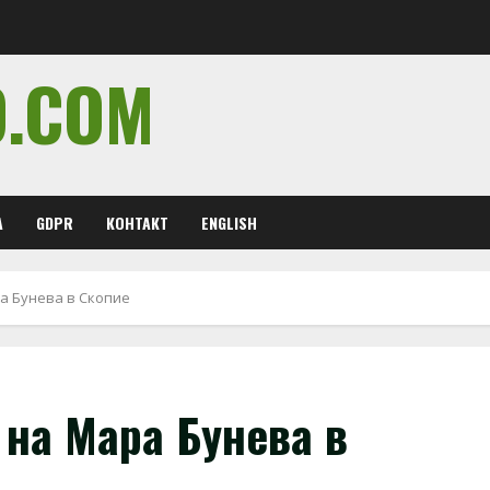
O.COM
А
GDPR
КОНТАКТ
ENGLISH
а Бунева в Скопие
 на Мара Бунева в