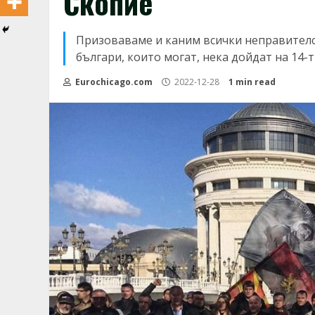
Скопие
Призоваваме и каним всички неправителс
българи, които могат, нека дойдат на 14-
Eurochicago.com
2022-12-28
1 min read