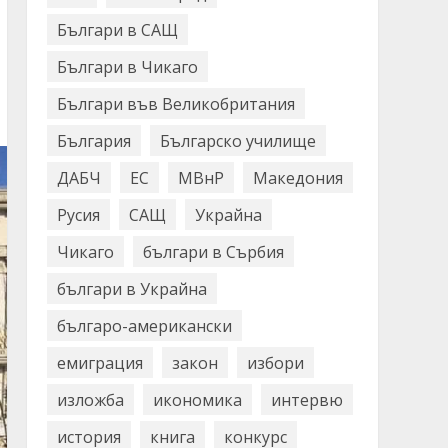
Българи в САЩ
Българи в Чикаго
Българи във Великобритания
България
Българско училище
ДАБЧ
ЕС
МВнР
Македония
Русия
САЩ
Украйна
Чикаго
българи в Сърбия
българи в Украйна
българо-американски
емиграция
закон
избори
изложба
икономика
интервю
история
книга
конкурс