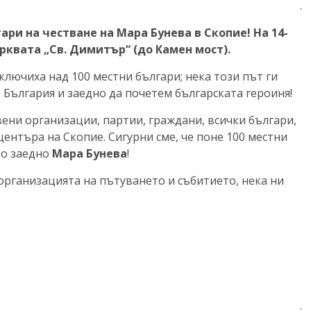
.
ари на честване на Мара Бунева в Скопие! На 14-
църквата „Св. Димитър“ (до Камен мост).
ключиха над 100 местни българи; нека този път ги
 България и заедно да почетем българската героиня!
ни организации, партии, граждани, всички българи,
центъра на Скопие. Сигурни сме, че поне 100 местни
во заедно
Мара Бунева
!
рганизацията на пътуването и събитието, нека ни
.