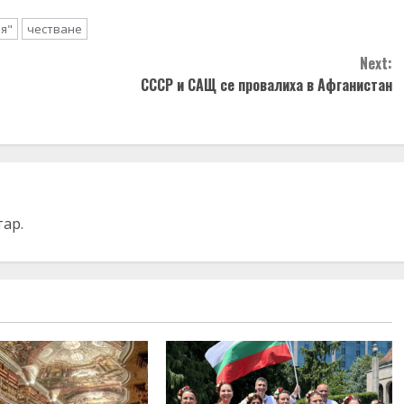
я"
честване
Next:
СССР и САЩ се провалиха в Афганистан
тар.