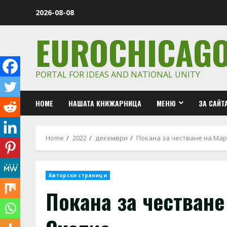
Skip
2026-08-08
to
content
EUROCHICAG
PORTAL FOR IDEAS AND NATIONAL UNITY
HOME
НАШАТА КНИЖАРНИЦА
МЕНЮ
ЗА САЙТ
Home
2022
декември
Покана за честване на Мар
Авторски страници
Покана за честване