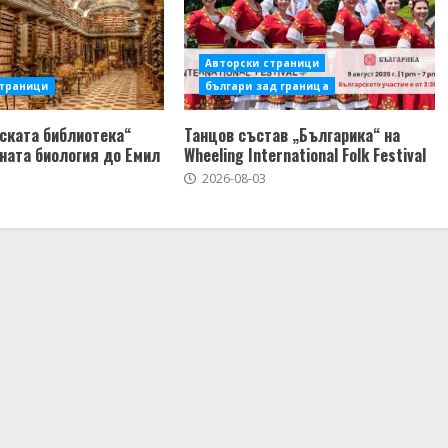
Авторски страници
страници
българи зад граница
ската библиотека“
Танцов състав „Българика“ на
ната биология до Емил
Wheeling International Folk Festival
2026-08-03