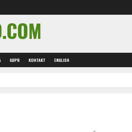
O.COM
А
GDPR
КОНТАКТ
ENGLISH