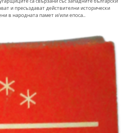
бугарщиците са свързани със западните български
ват и пресъздават действителни исторически
ни в народната памет и/или епоса...