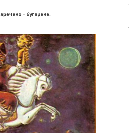
.
аречено – бугарене.
.