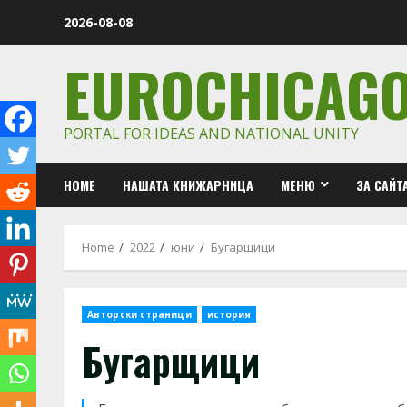
Skip
2026-08-08
to
content
EUROCHICAG
PORTAL FOR IDEAS AND NATIONAL UNITY
HOME
НАШАТА КНИЖАРНИЦА
МЕНЮ
ЗА САЙТ
Home
2022
юни
Бугарщици
Авторски страници
история
Бугарщици