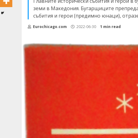
Главните исторически събития и герои в 
земи в Македония. Бугарщиците препреда
събития и герои (предимно юнаци), отразе
Eurochicago.com
2022-06-30
1 min read