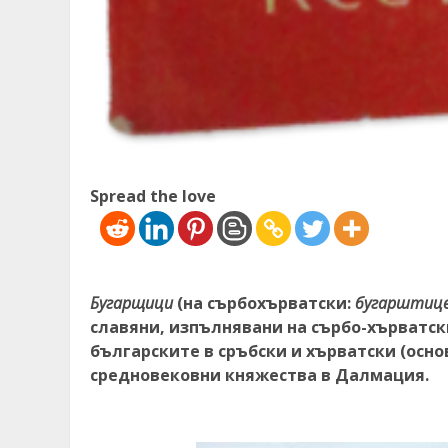
Spread the love
Бугарщици
(на сърбохърватски:
бугарштице 
славяни, изпълнявани на сърбо-хърватски
българските в сръбски и хърватски (осно
средновековни княжества в Далмация.