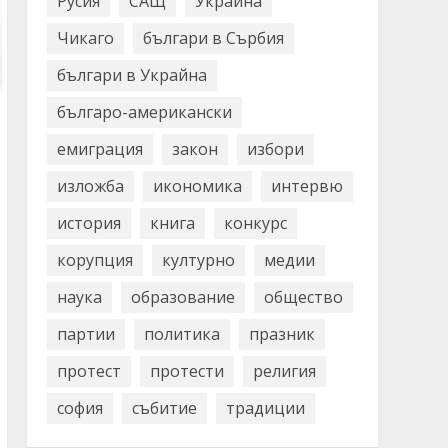
Русия
САЩ
Украйна
Чикаго
българи в Сърбия
българи в Украйна
българо-американски
емиграция
закон
избори
изложба
икономика
интервю
история
книга
конкурс
корупция
културно
медии
наука
образование
общество
партии
политика
празник
протест
протести
религия
софия
събитие
традиции