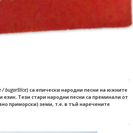
.
/ bugarštice
) са епически народни песни на южните
 език. Тези стари народни песни са преминали от
вно приморски) земи, т.е. в тъй наречените
.