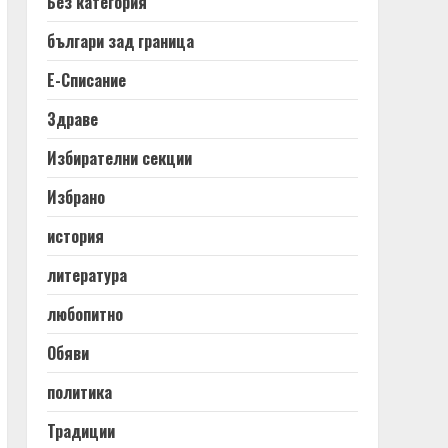
Без категория
българи зад граница
Е-Списание
Здраве
Избирателни секции
Избрано
история
литература
любопитно
Обяви
политика
Традиции