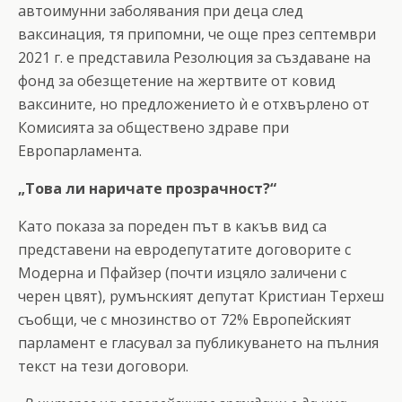
автоимунни заболявания при деца след
ваксинация, тя припомни, че още през септември
2021 г. е представила Резолюция за създаване на
фонд за обезщетение на жертвите от ковид
ваксините, но предложението ѝ е отхвърлено от
Комисията за обществено здраве при
Европарламента.
„Това ли наричате прозрачност?“
Като показа за пореден път в какъв вид са
представени на евродепутатите договорите с
Модерна и Пфайзер (почти изцяло заличени с
черен цвят), румънският депутат Кристиан Терхеш
съобщи, че с мнозинство от 72% Европейският
парламент е гласувал за публикуването на пълния
текст на тези договори.