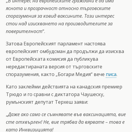
„
В интерес на европейските граждани е да има
яснота и прозрачност относно търговските
споразумения за ковид ваксините. Този интерес
стои над изискването на производителите за
поверителност
“.
Затова Европейският парламент настоява
европейският омбудсман да продължи да изисква
от Европейската комисия да публикува
нередактираната версия от търговските
споразумения, както „Богари Медия“ вече
писа
.
Като заклейми действията на канадския премиер
Трюдо и го сравни с диктатора Чаушеску,
румънският депутат Терхеш заяви:
„
Даже ако само се съмнявате във ваксинацията, вие
сте отхвърлен! Не, вие трябва да вярвате – това е
като Инквизицията!