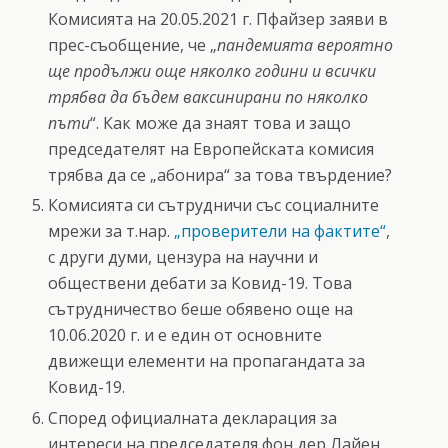
Комисията на 20.05.2021 г. Пфайзер заяви в
прес-съобщение, че „
пандемията вероятно
ще продължи още няколко години и всички
трябва да бъдем ваксинирани по няколко
пъти
“. Как може да знаят това и защо
председателят на Европейската комисия
трябва да се „абонира“ за това твърдение?
Комисията си сътрудничи със социалните
мрежи за т.нар.
„проверители на фактите“
,
с други думи, цензура на научни и
обществени дебати за Ковид-19. Това
сътрудничество беше обявено още на
10.06.2020 г. и е един от основните
движещи елементи на пропагандата за
Ковид-19.
Според официалната декларация за
интереси на председателя фон дер Лайен,