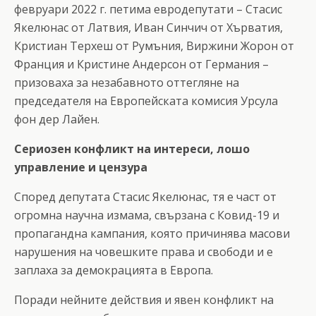
февруари 2022 г. петима евродепутати – Стасис
Якелюнас от Латвия, Иван Синчич от Хърватия,
Кристиан Терхеш от Румъния, Виржини Жорон от
Франция и Кристине Андерсон от Германия –
призоваха за незабавното оттегляне на
председателя на Европейската комисия Урсула
фон дер Лайен.
Сериозен конфликт на интереси, лошо
управление и цензура
Според депутата Стасис Якелюнас, тя е част от
огромна научна измама, свързана с Ковид-19 и
пропагандна кампания, която причинява масови
нарушения на човешките права и свободи и е
заплаха за демокрацията в Европа.
Поради нейните действия и явен конфликт на