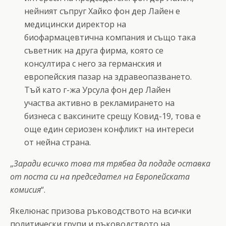
нейният съпруг Хайко фон дер Лайен е
медицински директор на
биофармацевтична компания и също така
съветник на друга фирма, която се
консултира с него за германския и
европейския пазар на здравеопазването.
Тъй като г-жа Урсула фон дер Лайен
участва активно в рекламирането на
бизнеса с ваксините срещу Ковид-19, това е
още един сериозен конфликт на интереси
от нейна страна.
„
Заради всичко това тя трябва да подаде оставка
от поста си на председател на Европейската
комисия
“.
Якелюнас призова ръководството на всички
политически групи и ръководството на