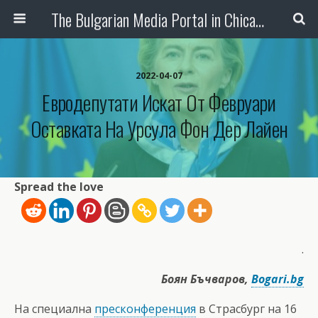
The Bulgarian Media Portal in Chicago
2022-04-07
Евродепутати Искат От Февруари
Оставката На Урсула Фон Дер Лайен
Spread the love
.
Боян Бъчваров,
Bogari.bg
На специална
пресконференция
в Страсбург на 16