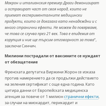
Макрон и италианския премиер Драги демонизират
и остракират част от своя народ, които не
приемат експерименталните медицински
продукти, които се доказаха като ненадеждни и с
много странични ефекти. Не можем да повярваме,
че това се случва през 21 век. Това е епидемия от
корупция и ние ще търсим отговорност за това
“,
заключи Синчич.
Милиони пострадали от ваксините се нуждаят
от обезщетение
Френската депутатка Виржини Жорон се изказа
против намерението да се продължи действието
на зеления сертификат с още една година. Като
цитира данни от Европейската медицинска
агенция за повече от 1 милион
странични ефекти
,
за случаи на миокардит, перикардит и