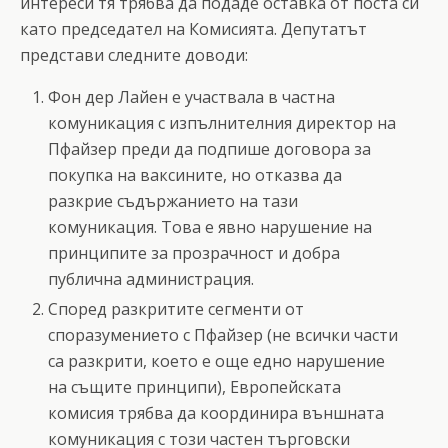
интереси тя трябва да подаде оставка от поста си
като председател на Комисията. Депутатът
представи следните доводи:
Фон дер Лайен е участвала в частна
комуникация с изпълнителния директор на
Пфайзер преди да подпише договора за
покупка на ваксините, но отказва да
разкрие съдържанието на тази
комуникация. Това е явно нарушение на
принципите за прозрачност и добра
публична администрация.
Според разкритите сегменти от
споразумението с Пфайзер (не всички части
са разкрити, което е още едно нарушение
на същите принципи), Европейската
комисия трябва да координира външната
комуникация с този частен търговски