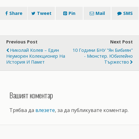
Share
Tweet
Pin
Mail
SMS
Previous Post
Next Post
Николай Колев – Един
10 Години БНУ "Ян Бибиян"
Неуморен Колекционер На
- Мюнстер. Юбилейно
История И Памет
Тържество
Вашият коментар
Трябва да
влезете
, за да публикувате коментар.