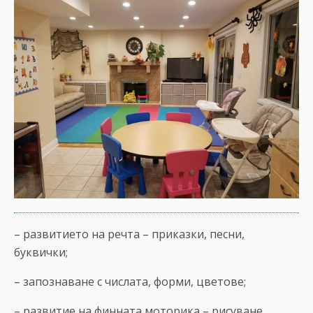
– развитието на речта – приказки, песни,
буквички;
– запознаване с числата, форми, цветове;
– развитие на финната моторика – рисуване,