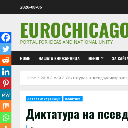
Skip
2026-08-06
to
content
EUROCHICAG
PORTAL FOR IDEAS AND NATIONAL UNITY
HOME
НАШАТА КНИЖАРНИЦА
МЕНЮ
ЗА САЙТ
Home
2018
май
Диктатура на псевдодемокрация
Авторски страници
политика
Диктатура на псев