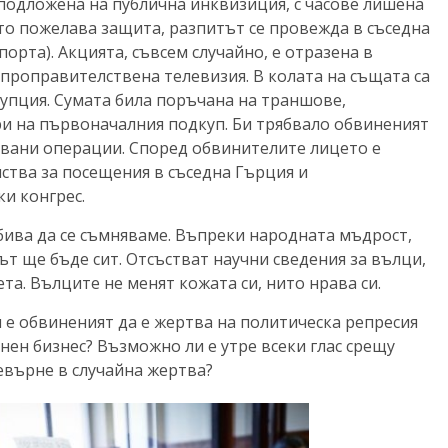
подложена на публична инквизиция, с часове лишена
ато пожелава защита, разпитът се провежда в съседна
орта). Акцията, съвсем случайно, е отразена в
 проправителствена телевизия. В колата на същата са
рупция. Сумата била поръчана на траншове,
и на първоначалния подкуп. Би трябвало обвиненият
овани операции. Според обвинителите лицето е
ства за посещения в съседна Гърция и
и конгрес.
бива да се съмняваме. Въпреки народната мъдрост,
т ще бъде сит. Отсъстват научни сведения за вълци,
та. Вълците не менят кожата си, нито нрава си.
 е обвиненият да е жертва на политическа репресия
нен бизнес? Възможно ли е утре всеки глас срещу
евърне в случайна жертва?