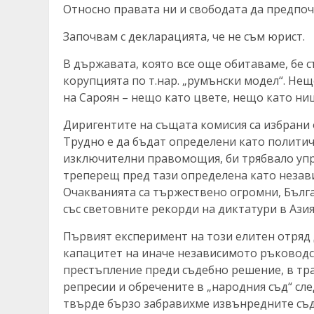
Относно правата ни и свободата да предпоч
Започвам с декларацията, че не съм юрист.
В държавата, която все още обитаваме, бе 
корупцията по т.нар. „румънски модел“. Не
на Сароян – нещо като цвете, нещо като нищ
Диригентите на същата комисия са избрани
Трудно е да бъдат определени като политич
изключителни правомощия, би трябвало упр
треперещ пред тази определена като незав
Очакванията са тържествено огромни, Бълга
със световните рекорди на диктатури в Азия
Първият експеримент на този елитен отряд
капацитет на иначе независимото ръководст
престъпление преди съдебно решение, в тр
репресии и обречените в „народния съд“ сл
твърде бързо забравихме извънредните съ