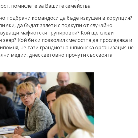
ост, помислете за Вашите семейства.
йно подбрани командоси да бъде изкушен в корупция?
и яки, да бъдат залети с подкупи от случайно
твуващи мафиотски групировки? Кой ще следи
и звяр? Кой би си позволил смелостта да проследява и
ипомня, че тази грандиозна шпионска организация не
лни медии, днес световно прочути със своята