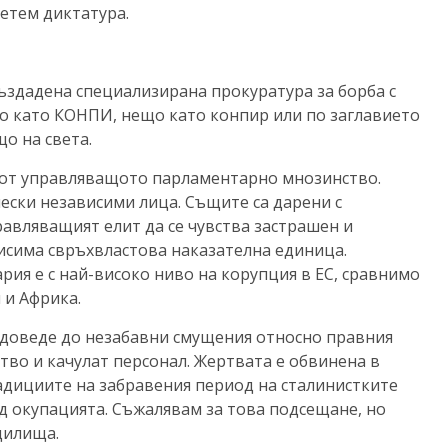
етем диктатура.
създадена специализирана прокуратура за борба с
що като КОНПИ, нещо като конпир или по заглавието
о на света.
 от управляващото парламентарно мнозинство.
ески независими лица. Същите са дарени с
авляващият елит да се чувства застрашен и
исима свръхвластова наказателна единица.
рия е с най-високо ниво на корупция в ЕС, сравнимо
 и Африка.
 доведе до незабавни смущения относно правния
во и качулат персонал. Жертвата е обвинена в
адициите на забравения период на сталинистките
ед окупацията. Съжалявам за това подсещане, но
дилища.