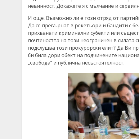
невинност. Докажете я с мълчание и сервилн
И още. Възможно ли е този отряд от парти
Да се превърнат в рекетьори и бандити с бел
прихванати криминални субекти или същес
почтеността на този неограничен в силата с
подслушва този прокурорски елит? Да Ви пр
би била дори обект на подчинените национа
„свобода“ и публична несъстоятелност.