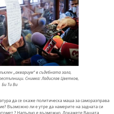
ъклен „аквариум“ в съдебната зала,
престъпници. Снимка: Ладислав Цветков,
Би Ти Ви
атура да се окаже политическа маша за саморазправа
ие? Възможно ли е утре да намерите на задната си
натомет ? Напълно е възможно. Докажете Вашата