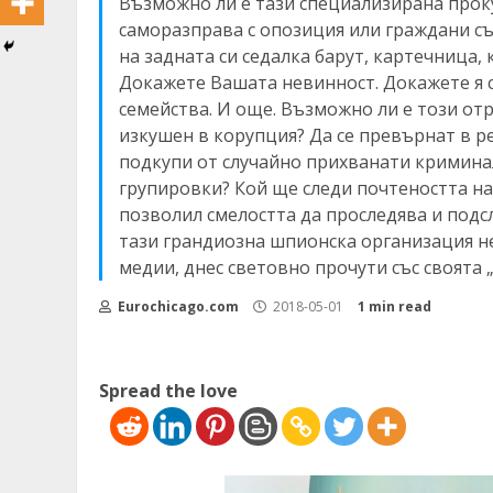
Възможно ли е тази специализирана проку
саморазправа с опозиция или граждани с
на задната си седалка барут, картечница,
Докажете Вашата невинност. Докажете я с
семейства. И още. Възможно ли е този от
изкушен в корупция? Да се превърнат в ре
подкупи от случайно прихванати кримин
групировки? Кой ще следи почтеността на 
позволил смелостта да проследява и подс
тази грандиозна шпионска организация н
медии, днес световно прочути със своята 
Eurochicago.com
2018-05-01
1 min read
Spread the love