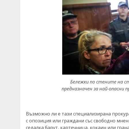
Бележки по стените на ст
предназначен за най-опасни 
Възможно ли е тази специализирана прокур
с опозиция или граждани със свободно мнен
седалка барут, картечница, кокаин или гра