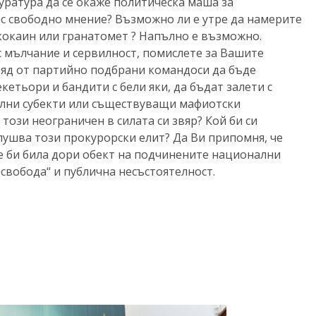
ратура да се окаже политическа маша за
ъс свободно мнение? Възможно ли е утре да намерите
 кокаин или гранатомет ? Напълно е възможно.
 мълчание и сервилност, помислете за Вашите
ряд от партийно подбрани командоси да бъде
кетьори и бандити с бели яки, да бъдат залети с
ални субекти или съществуващи мафиотски
този неограничен в силата си звяр? Кой би си
лушва този прокурорски елит? Да Ви припомня, че
е би била дори обект на подчинените национални
„свобода“ и публична несъстоятелност.