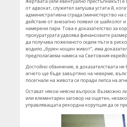
Жертвата (или евентуално престъпникът) е 
от адвокат, служител запушва устата й, ког
административна сграда (министерство на сп
действие от внезапно появил се шайколог и
намерени пари. Това е доказателство за ко
прокуратурата удвоява финансовите размер
да получава пожеланото седем пъти в риск
водило „бурен нощен живот“, има доказател
предполагаема намеса на Световния еврейск
Достойно обвинение, в доказателствата не 
агнето ще бъде завъртяно на чеверме, вълкъ
посегнали на живота си поради липса на агне
Остават някои неясни въпроси. Възможно ли
или елементарен заговор на ощетен, незако
управляващата рекордна корупция да се пр