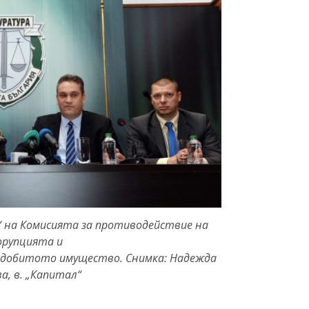
а“ на Комисията за противодействие на
орупцията и
идобитото имущество. Снимка: Надежда
а, в. „Капитал“