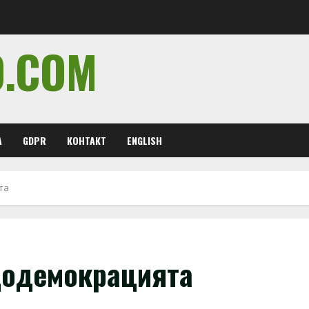
O.COM
А
GDPR
КОНТАКТ
ENGLISH
та
додемокрацията