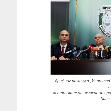
Брифинг по казуса „Иванчев
к
за отнемане на незаконно пр
Чипев