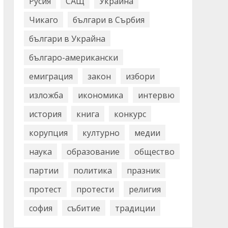
Русия
САЩ
Украйна
Чикаго
българи в Сърбия
българи в Украйна
българо-американски
емиграция
закон
избори
изложба
икономика
интервю
история
книга
конкурс
корупция
културно
медии
наука
образование
общество
партии
политика
празник
протест
протести
религия
софия
събитие
традиции