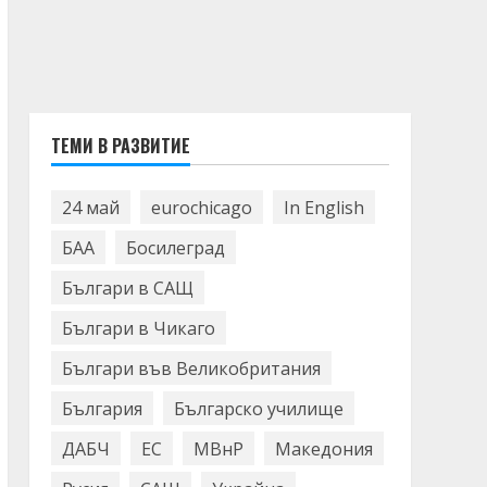
ТЕМИ В РАЗВИТИЕ
24 май
eurochicago
In English
БАА
Босилеград
Българи в САЩ
Българи в Чикаго
Българи във Великобритания
България
Българско училище
ДАБЧ
ЕС
МВнР
Македония