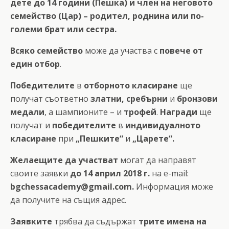
дете до 14 години (Пешка) и член на неговото
семейство (Цар) – родител, роднина или по-
големи брат или сестра.
Всяко семейство
може да участва с
повече от
един отбор
.
Победителите
в
отборното класиране
ще
получат съответно
златни, сребърни
и
бронзови
медали
, a шампионите – и
трофей
.
Награди
ще
получат и
победителите
в
индивидуалното
класиране
при
„Пешките“
и
„Царете“.
Желаещите да участват
могат да направят
своите заявки
до 14 април 2018 г.
на е-mail:
bgchessacademy@gmail.com
.
Информация може
да получите на същия адрес.
Заявките
трябва да съдържат
трите имена на