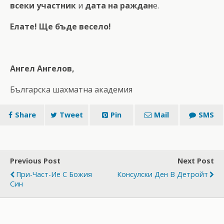
всеки участник
и
дата на раждан
е.
Елате! Ще бъде весело!
Ангел Ангелов,
Българска шахматна академия
Share
Tweet
Pin
Mail
SMS
Previous Post
Next Post
При-Част-Ие С Божия
Консулски Ден В Детройт
Син