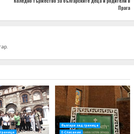
Коледно тържество за българските деца и родители в
Прага
тар.
българи зад граница
страници
Е-Списание