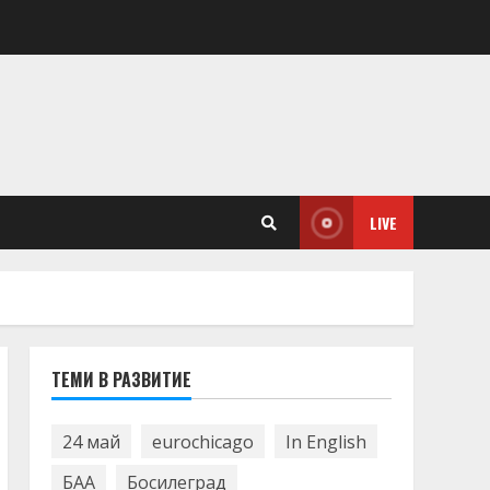
LIVE
ТЕМИ В РАЗВИТИЕ
24 май
eurochicago
In English
БАА
Босилеград