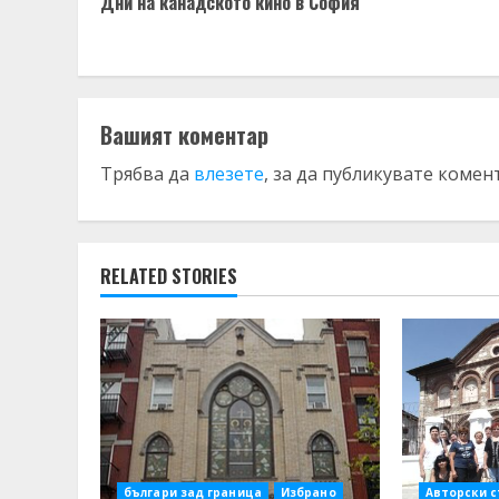
Дни на канадското кино в София
Reading
Вашият коментар
Трябва да
влезете
, за да публикувате комен
RELATED STORIES
българи зад граница
Избрано
Авторски 