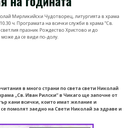
я на годината
иколай Мирликийски Чудотворец, литургията в храма
10.30 ч. Програмата на всички служби в храма "Св.
 светлия празник Рождество Христово и до
, може да се види по-долу.
почитания в много страни по света свети Николай
рама „Св. Иван Рилски“ в Чикаго ще започне от
тър кани всички, които имат желание и
 се помолят заедно на Свети Николай за здраве и