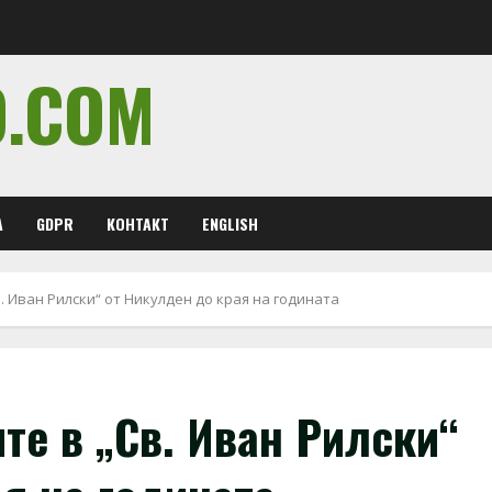
O.COM
А
GDPR
КОНТАКТ
ENGLISH
. Иван Рилски“ от Никулден до края на годината
те в „Св. Иван Рилски“