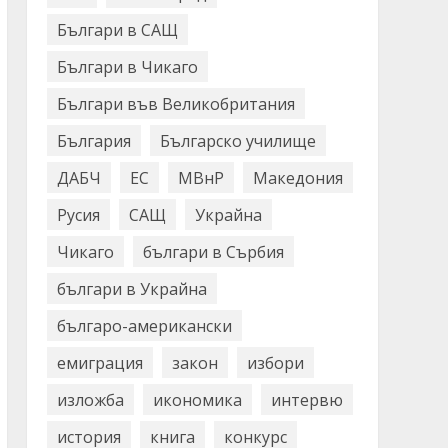
Българи в САЩ
Българи в Чикаго
Българи във Великобритания
България
Българско училище
ДАБЧ
ЕС
МВнР
Македония
Русия
САЩ
Украйна
Чикаго
българи в Сърбия
българи в Украйна
българо-американски
емиграция
закон
избори
изложба
икономика
интервю
история
книга
конкурс