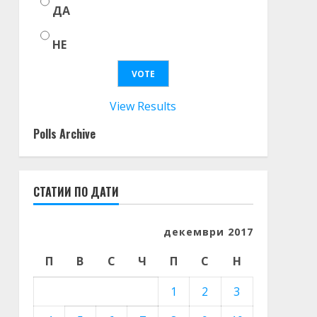
ДА
НЕ
View Results
Polls Archive
СТАТИИ ПО ДАТИ
декември 2017
П
В
С
Ч
П
С
Н
1
2
3