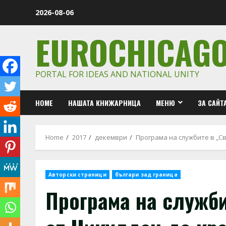
Skip
2026-08-06
to
content
EUROCHICAG
PORTAL FOR IDEAS AND NATIONAL UNITY
HOME
НАШАТА КНИЖАРНИЦА
МЕНЮ
ЗА САЙТ
Home
2017
декември
Програма на службите в „Св
Авторски страници
българи зад граница
Програма на служби