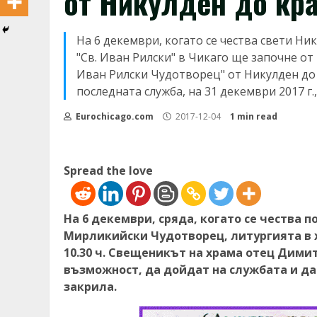
от Никулден до кра
На 6 декември, когато се чества свети Н
"Св. Иван Рилски" в Чикаго ще започне от 
Иван Рилски Чудотворец" от Никулден до
последната служба, на 31 декември 2017 г.
Eurochicago.com
2017-12-04
1 min read
Spread the love
На 6 декември, сряда, когато се чества 
Мирликийски Чудотворец, литургията в х
10.30 ч. Свещеникът на храма отец Дими
възможност, да дойдат на службата и да
закрила.