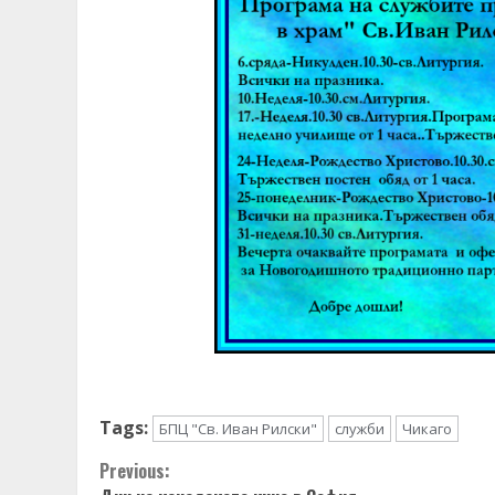
Tags:
БПЦ "Св. Иван Рилски"
служби
Чикаго
Continue
Previous: