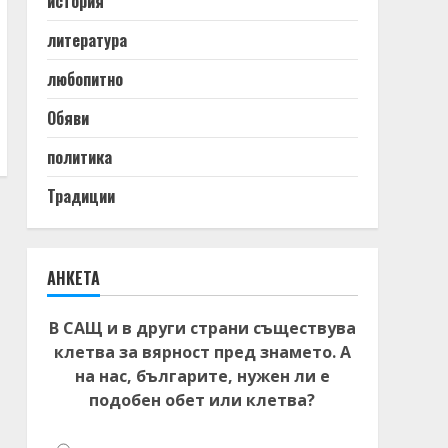
история
литература
любопитно
Обяви
политика
Традиции
АНКЕТА
В САЩ и в други страни съществува
клетва за вярност пред знамето. А
на нас, българите, нужен ли е
подобен обет или клетва?