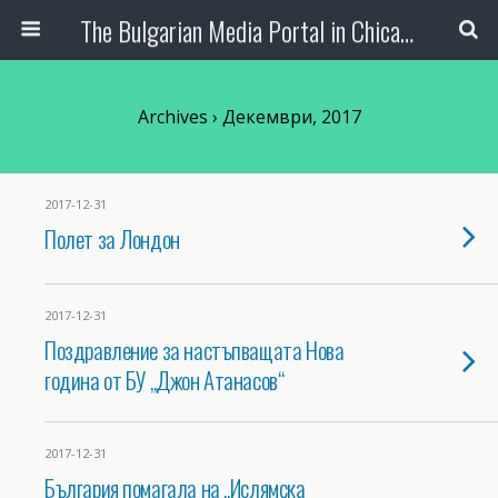
The Bulgarian Media Portal in Chicago
Archives › Декември, 2017
2017-12-31
Полет за Лондон
2017-12-31
Поздравление за настъпващата Нова
година от БУ „Джон Атанасов“
2017-12-31
България помагала на „Ислямска