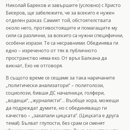
Николай Бареков и завършите (условно) с Христо
Бисеров, ще забележите, че за всекиго е нужен
отделен разказ. Самият той, обстоятелствата
около него, противостоящите и помагащите му
сили са различни, за всекиго са нужни специфични,
особени изрази. Те са несравними. Обединява ги
едно – изреченото от тях в публичното
пространство няма ехо. От връх Балкана да
викнат, Ехо не отговоря.
В същото време се сещаме за така наричаните
„политически анализатори“ – политолози,
социолози, бивши ДС началници, голфери,
„водещи“, „журналисти“… Въобще хора, можещи
да подреждат думите, но с обединяващо ги
качество – „захапали цицката“. (Цицката е друга
тема!). Бълват глупости, без срам си сменят