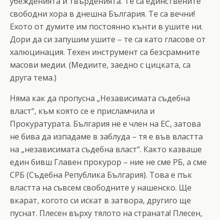
убежденията и твърденията. Те са единствените
свободни хора в днешна България. Те са вечни!
Ехото от думите им постоянно кънти в ушите ни.
Дори да си запушим ушите – те са като гласове от
халюцинация. Техен инструмент са безсрамните
масови медии. (Медиите, заедно с цицката, са
друга тема.)
Няма как да пропусна „Независимата съдебна
власт“, към която се е присламчила и
Прокуратурата. България не е член на ЕС, затова
не бива да изпадаме в заблуда – тя е във властта
на „независимата съдебна власт“. Както казваше
един бивш Главен прокурор – ние не сме РБ, а сме
СРБ (Съдебна Република България). Това е пък
властта на съвсем свободните у нашенско. Ще
вкарат, когото си искат в затвора, другиго ще
пуснат. Плесен върху тялото на страната! Плесен,