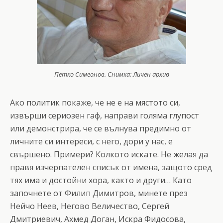
Петко Симеонов. Снимка: Личен архив
Ако политик покаже, че не е на мястото си,
извърши сериозен гаф, направи голяма глупост
или демонстрира, че се вълнува предимно от
личните си интереси, с него, дори у нас, е
свършено. Примери? Колкото искате. Не желая да
правя изчерпателен списък от имена, защото сред
тях има и достойни хора, както и други… Като
започнете от Филип Димитров, минете през
Нейчо Неев, Негово Величество, Сергей
Дмитриевич, Ахмед Доган, Искра Фидосова,