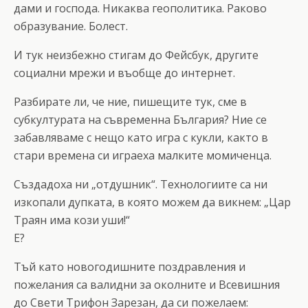
дами и господа. Никаква геополитика. Раково
образувание. Болест.
И тук неизбежно стигам до Фейсбук, другите
социални мрежи и въобще до интернет.
Разбирате ли, че ние, пишещите тук, сме в
субкултурата на съвременна България? Ние се
забавляваме с нещо като игра с кукли, както в
стари времена си играеха малките момиченца.
Създадоха ни „отдушник“. Технологиите са ни
изкопали дупката, в която можем да викнем: „Цар
Траян има кози уши!“
Е?
Тъй като новогодишните поздравления и
пожелания са валидни за околните и Всевишния
до Свети Трифон Зарезан, да си пожелаем: