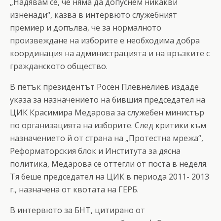
„Надявам се, че няма да допуснем никакви
изненади“, казва в интервюто служебният
премиер и допълва, че за нормалното
произвеждане на изборите е необходима добра
координация на администрацията и на връзките с
гражданското общество.
В петък президентът Росен Плевнелиев издаде
указа за назначението на бившия председател на
ЦИК Красимира Медарова за служебен министър
по организацията на изборите. След критики към
назначението й от страна на „Протестна мрежа“,
Реформаторския блок и Института за дясна
политика, Медарова се оттегли от поста в неделя.
Тя беше председател на ЦИК в периода 2011- 2013
г., назначена от квотата на ГЕРБ.
В интервюто за БНТ, цитирано от