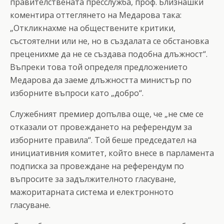
правителствената пресслужба, проф. Близнашки
коментира оттеглянето на Медарова така:
„Откликнахме на обществените критики,
състоятелни или не, но в създалата се обстановка
преценихме да не се създава подобна длъжност“.
Въпреки това той определя предложението
Медарова да заеме длъжността министър по
изборните въпроси като „добро“.
Служебният премиер допълва още, че „не сме се
отказали от провеждането на референдум за
изборните правила“. Той беше председател на
инициативния комитет, който внесе в парламента
подписка за провеждане на референдум по
въпросите за задължителното гласуване,
мажоритарната система и електронното
гласуване.