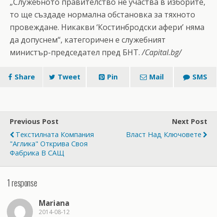
„Служебното правителство не участва в изборите,
то ще създаде нормална обстановка за тяхното
провеждане. Никакви ‘Костинбродски афери’ няма
да допуснем“, категоричен е служебният
министър-председател пред БНТ.
/Сapital.bg/
Share
Tweet
Pin
Mail
SMS
Previous Post
Next Post
Текстилната Компания
Власт Над Ключовете
"Аглика" Открива Своя
Фабрика В САЩ
1 response
Mariana
2014-08-12