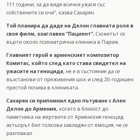
111 години, за да видя всички ужаси със
собствените си очи”, казва Сахарян.
Той планира да даде на Делон главната роля в
своя филм, озаглавен “Пациент”.
Сюжетът се
върти около психиатрична клиника в Париж.
Главният герой е арменският композитор
Комитас, който след като става свидетел на
ужасите на геноцида
, не е в състояние да се
възстанови от преживения шок и след 20-годишен
престой почива в клиниката.
Сахарян си припомнил едно пътуване с Ален
Делон до Армения,
когато в близост до
паметника на жертвите от Арменския геноцид
актьорът бил толкова завладян от емоция, че се
разплакал.