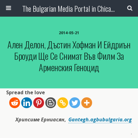
The Bulgarian Media Portal in Chicago
2014-05-21
Ален Делон, Дъстин Хофман И Ейдриън
Броуди Ще Се Снимат Във Филм За
Арменския Геноцид
Spread the love
Хрипсиме Ерниасян
,
Gantegh.agbubulgaria.org
.