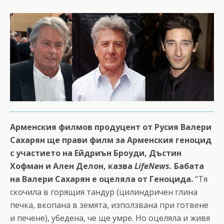
Арменския филмов продуцент от Русия Валери
Сахарян ще прави филм за Арменския геноцид
с участието на Ейдриън Броуди, Дъстин
Хофман и Ален Делон, казва
LifeNews.
Бабата
на Валери Сахарян е оцеляла от Геноцида.
“Тя
скочила в горящия тандур (цилиндричен глина
печка, вкопана в земята, използвана при готвене
и печене), убедена, че ще умре. Но оцеляла и живя