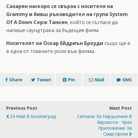
Сахарян наскоро се свърза с носителя на
Grammy и бивш ръководител на група System
Of A Down Серж Танкян
, който се съгласи да
напише саундтрака за бъдещия филм.
Носителят на Оскар Ейдриън
Броуди
също ще е
в една от главните роли във филма.
Share
Tweet
Pin
Mail
SMS
Previous Post
Next Post
24 Май В Босилеград
Сигнали За Нарушения В
Евровота - Чрез
Приложение За
Смартфони