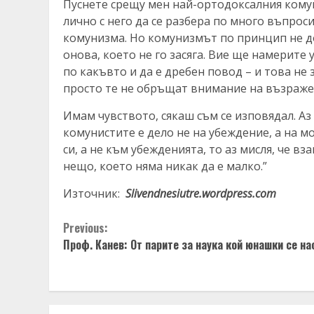
Пуснете срещу мен най-ортодоксалния комуни
лично с него да се разбера по много въпрос
комунизма. Но комунизмът по принцип не д
онова, което не го засяга. Вие ще намерите
по какъвто и да е дребен повод – и това не
просто те не обръщат внимание на възраже
Имам чувството, сякаш съм се изповядал. Аз
комунистите е дело не на убеждение, а на м
си, а не към убежденията, то аз мисля, че в
нещо, което няма никак да е малко.”
Източник:
Slivendnesiutre.wordpress.com
Continue
Previous:
Проф. Канев: От парите за наука кой юнашки се на
Reading