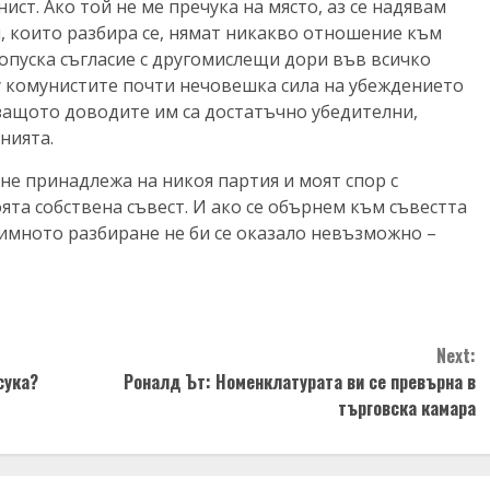
ст. Ако той не ме пречука на място, аз се надявам
и, които разбира се, нямат никакво отношение към
опуска съгласие с другомислещи дори във всичко
 у комунистите почти нечовешка сила на убеждението
 защото доводите им са достатъчно убедителни,
нията.
 не принадлежа на никоя партия и моят спор с
оята собствена съвест. И ако се обърнем към съвестта
заимното разбиране не би се оказало невъзможно –
Next:
сука?
Роналд Ът: Номенклатурата ви се превърна в
търговска камара