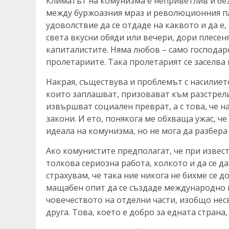
Климатът на комунизма е неприветлив и без
между буржоазния мраз и революционния пл
удоволствие да се отдаде на каквото и да е,
света вкусни обяди или вечери, дори плесен
капиталистите. Няма любов – само господа
пролетариите. Така пролетарият се заселва
Накрая, съществува и проблемът с насилиет
които заплашват, призовават към разстрели 
извършват социален преврат, а с това, че 
закони. И ето, понякога ме обхваща ужас, ч
идеала на комунизма, но не мога да разбера
Ако комунистите предполагат, че при извест
толкова сериозна работа, колкото и да се да
страхувам, че така ние никога не бихме се 
мащабен опит да се създаде международно н
човечеството на отделни части, изобщо несв
друга. Това, което е добро за едната страна,