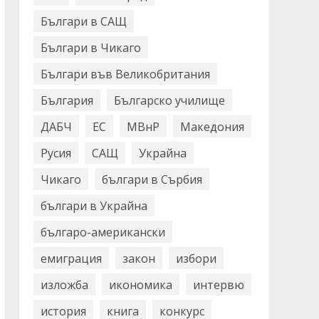
Българи в САЩ
Българи в Чикаго
Българи във Великобритания
България
Българско училище
ДАБЧ
ЕС
МВнР
Македония
Русия
САЩ
Украйна
Чикаго
българи в Сърбия
българи в Украйна
българо-американски
емиграция
закон
избори
изложба
икономика
интервю
история
книга
конкурс