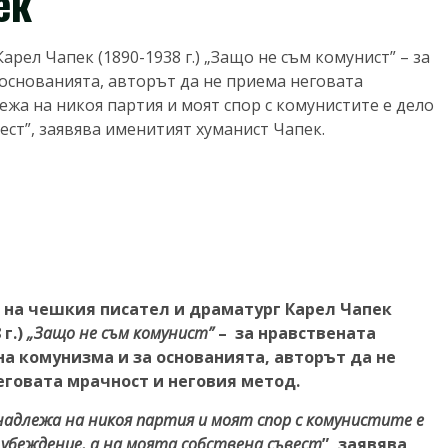
ек
рел Чапек (1890-1938 г.) „Защо не съм комунист” – за
основанията, авторът да не приема неговата
ежа на никоя партия и моят спор с комунистите е дело
вест”, заявява именитият хуманист Чапек.
 на чешкия писател и драматург Карел Чапек
 г.)
„Защо не съм комунист”
– за нравствената
а комунизма и за основанията, авторът да не
еговата мрачност и неговия метод.
надлежа на никоя партия и моят спор с комунистите е
 убеждение, а на моята собствена съвест
”, заявява