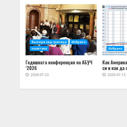
българи зад граница
Избрано
политика
Избрано
Годишната конференция на АБУЧ
Как Америка
‘2026
си и как да 
2026-07-23
2026-07-13