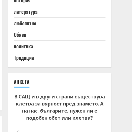
история
литература
любопитно
Обяви
политика
Традиции
АНКЕТА
В САЩ и в други страни съществува
клетва за вярност пред знамето. А
на нас, българите, нужен ли е
подобен обет или клетва?