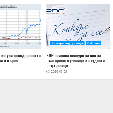
българи зад граница
Избрано
 изгуби солидарността
БНР обявява конкурс за есе за
си я върне
българските ученици и студенти
зад граница
2026-07-05