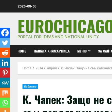
Skip
2026-08-05
to
content
EUROCHICAG
PORTAL FOR IDEAS AND NATIONAL UNITY
HOME
НАШАТА КНИЖАРНИЦА
МЕНЮ
ЗА САЙТ
Home
2014
април
К. Чапек: Защо не съм комунис
Избрано
К. Чапек: Защо не 