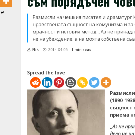
съм порядъчен чов
Размисли на чешкия писател и драматург Ка
нравствената същност на комунизма и за 
мрачност и неговия метод. „Аз не принадл
не на убеждение, а на моята собствена съ
Nik
2014-04-06
1 min read
Spread the love
Размисли
(1890-1938
същност н
приема н
„
Аз не при
дело не на