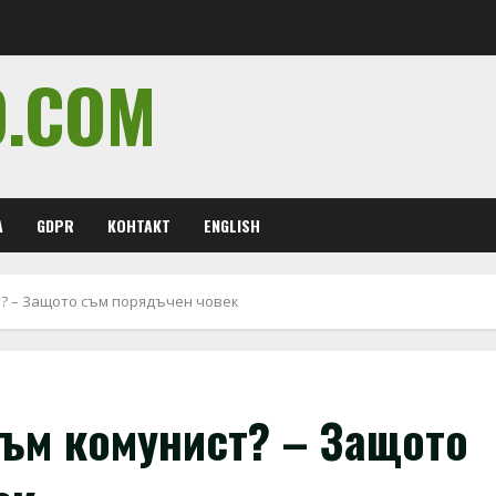
O.COM
А
GDPR
КОНТАКТ
ENGLISH
т? – Защото съм порядъчен човек
съм комунист? – Защото