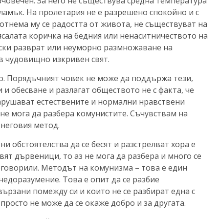
човечен. За него не съществува средна температура
амък. На пролетария не е разрешено спокойно и с
 отнема му се радостта от живота, не съществуват на
ясалата коричка на бедния или ненаситничеството на
рски разврат или неуморно размножаване на
 в чудовищно изкривен свят.
о. Порядъчният човек не може да поддържа тези,
и обесване и разлагат обществото не с факта, че
нарушават естествените и нормални нравствени
е не мога да разбера комунистите. Съчувствам на
 неговия метод.
ни обстоятелства да се бесят и разстрелват хора е
вят дървеници, то аз не мога да разбера и много се
договорили. Методът на комунизма – това е един
едоразумение. Това е опит да се разбие
ързани помежду си и които не се разбират една с
 просто не може да се окаже добро и за другата.