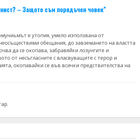
унист? – Защото съм порядъчен човек
”
Комуниьмът е утопия, умело използвана от
с неосъществими обещания, до завземането на властта
почва да се окопава, забравяйки лозунгите и
то от несъгласните с власвуващите с терор и
цията, окопавайки се във всички предствителства на
тар.