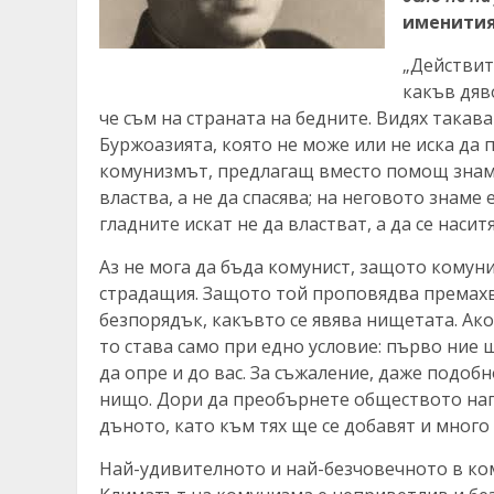
именития
„Действит
какъв дяв
че съм на страната на бедните. Видях такав
Буржоазията, която не може или не иска да п
комунизмът, предлагащ вместо помощ знаме
властва, а не да спасява; на неговото знаме 
гладните искат не да властват, а да се наситя
Аз не мога да бъда комунист, защото комун
страдащия. Защото той проповядва премахв
безпорядък, какъвто се явява нищетата. Ако
то става само при едно условие: първо ние 
да опре и до вас. За съжаление, даже подоб
нищо. Дори да преобърнете обществото наго
дъното, като към тях ще се добавят и много 
Най-удивителното и най-безчовечното в ком