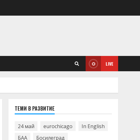
LIVE
ТЕМИ В РАЗВИТИЕ
24 май
eurochicago
In English
БАА
Босилеград