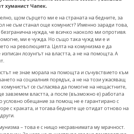
т хуманист Чапек.
елно, щом сърцето ми е на страната на бедните, за
ол не съм станал още комунист? Именно заради това,
а безгранична нужда, че всичко наоколо ми опротивя.
омогне, ми е чужда. Но също така чужд ми е и
то на революцията. Целта на комунизма е да
е изписан лозунгът на властта, а не на помощта. А
т.
истът не знае морала на помощта и съчувствието към
ането на социалния порядък, а не на този ужасяващ
 комунистът се съгласява да помогне на нещастните,
ще завземем властта, а после (възможно е) работата
но условно обещание за помощ не е гарантирано с
ре с краката, и тогава бедните ще отидат отново на
други.
унизма – това е с нищо несравнимата му мрачност.