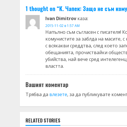
1 thought on “
К. Чапек: Защо не съм ком
Ivan Dimitrov
каза:
2015-11-02 в 1:57 AM
Напълно съм съгласен с писателя! 
комунистите за заблда на масите, 
с всякакви среддтва, след което за
обещанията, прочиствайки общество
убийства, най вече сред интелеген
властта.
Вашият коментар
Трябва да
влезете
, за да публикувате комен
RELATED STORIES