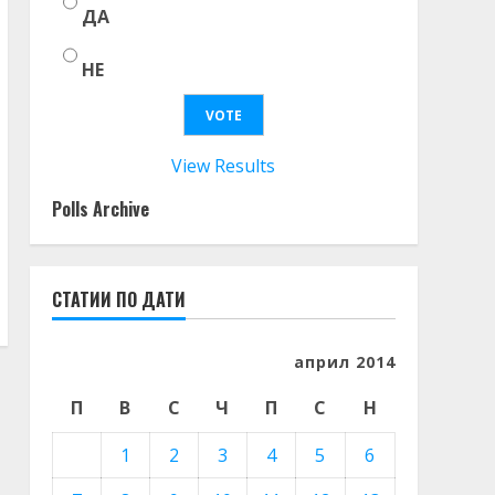
ДА
НЕ
View Results
Polls Archive
СТАТИИ ПО ДАТИ
април 2014
П
В
С
Ч
П
С
Н
1
2
3
4
5
6