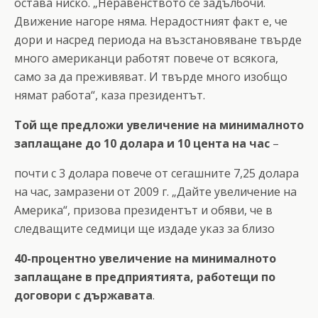
остава ниско. „Неравенството се задълбочи.
Движение нагоре няма. Нерадостният факт е, че
дори и насред периода на възстановяване твърде
много американци работят повече от всякога,
само за да преживяват. И твърде много изобщо
нямат работа“, каза президентът.
Той ще предложи увеличение на минималното
заплащане до 10 долара и 10 цента на час
–
почти с 3 долара повече от сегашните 7,25 долара
на час, замразени от 2009 г. „Дайте увеличение на
Америка“, призова президентът и обяви, че в
следващите седмици ще издаде указ за близо
40-процентно увеличение на минималното
заплащане в предприятията, работещи по
договори с държавата
.