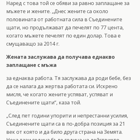
Наред с това той се обяви за равно заплащане за
мъжете и жените. „Днес жените са около
половината от работната сила в Съединените
щати, но продължават да печелят по 77 цента,
когато мъжете печелят по един долар. Това е
смущаващо за 2014 г.
Жената заслужава да получава еднакво
заплащане с мъжа
за еднаква работа. Тя заслужава да роди бебе, без
да се налага да жертва работата си. Искрено
мисля, че когато жените успяват, успяват и
Съединените щати“, каза той.
„След пет години упорити и непрестанни усилия,
Съединените щати са в по-добра позиция за 21
век от която и да било друга страна на Земята.
Нека тази година бъде година на действието.