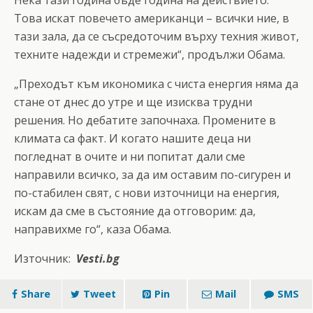
Това искат повечето американци – всички ние, в
тази зала, да се съсредоточим върху техния живот,
техните надежди и стремежи“, продължи Обама.
„Преходът към икономика с чиста енергия няма да
стане от днес до утре и ще изисква трудни
решения. Но дебатите започнаха. Промените в
климата са факт. И когато нашите деца ни
погледнат в очите и ни попитат дали сме
направили всичко, за да им оставим по-сигурен и
по-стабилен свят, с нови източници на енергия,
искам да сме в състояние да отговорим: да,
направихме го“, каза Обама.
Източник:
Vesti.bg
Share
Tweet
Pin
Mail
SMS