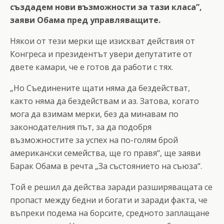
създадем нови възможности за тази класа”,
заяви Обама пред управляващите.
Някои от тези мерки ще изискват действия от
Конгреса и президентът увери депутатите от
двете камари, че е готов да работи с тях.
„Но Съединените щати няма да бездействат,
както няма да бездействам и аз. Затова, когато
мога да взимам мерки, без да минавам по
законодателния път, за да подобря
възможностите за успех на по-голям брой
американски семейства, ще го правя“, ще заяви
Барак Обама в речта „За състоянието на съюза“.
Той е решил да действа заради разширяващата се
пропаст между бедни и богати и заради факта, че
въпреки подема на борсите, средното заплащане