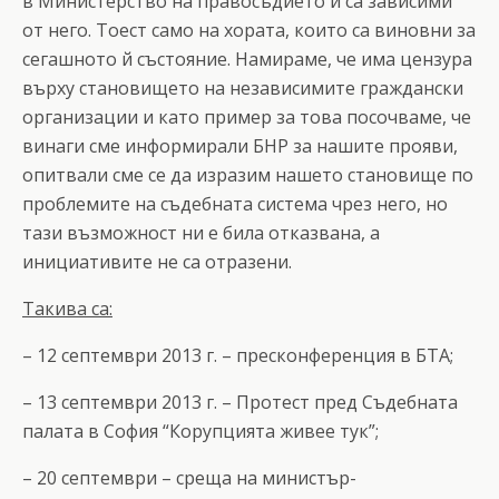
в Министерство на правосъдието и са зависими
от него. Тоест само на хората, които са виновни за
сегашното й състояние. Намираме, че има цензура
върху становището на независимите граждански
организации и като пример за това посочваме, че
винаги сме информирали БНР за нашите прояви,
опитвали сме се да изразим нашето становище по
проблемите на съдебната система чрез него, но
тази възможност ни е била отказвана, а
инициативите не са отразени.
Такива са:
– 12 септември 2013 г. – пресконференция в БТА;
– 13 септември 2013 г. – Протест пред Съдебната
палата в София “Корупцията живее тук”;
– 20 септември – среща на министър-