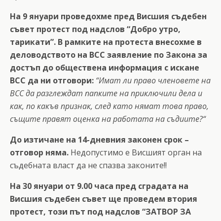
На 9 януари проведохме пред Висшия съдебен
съвет протест под надслов “Добро утро,
тарикати”. В рамките на протеста внесохме в
деловодството на ВСС заявление по Закона за
достъп до обществена информация с искане
ВСС да ни отговори:
“Имат ли право членовете на
ВСС да разглеждат папките на приключили дела и
как, по какъв признак, след като нямат това право,
същите правят оценка на работата на съдиите?“
До изтичане на 14-дневния законен срок –
отговор няма.
Недопустимо е Висшият орган на
съдебната власт да не спазва законите!!
На 30 януари от 9.00 часа пред сградата на
Висшия съдебен съвет ще проведем втория
протест, този път под надслов “ЗАТВОР ЗА