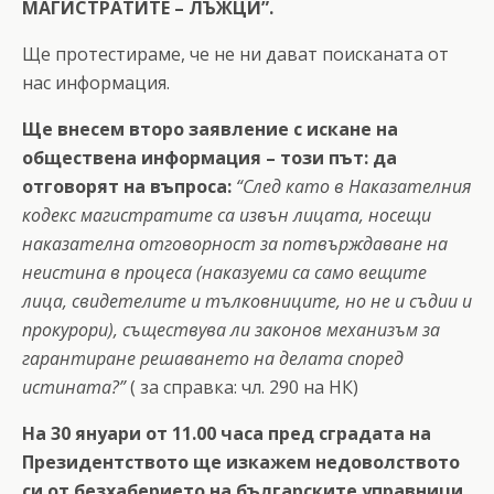
МАГИСТРАТИТЕ – ЛЪЖЦИ”.
Ще протестираме, че не ни дават поисканата от
нас информация.
Ще внесем второ заявление с искане на
обществена информация – този път: да
отговорят на въпроса:
“След като в Наказателния
кодекс магистратите са извън лицата, носещи
наказателна отговорност за потвърждаване на
неистина в процеса (наказуеми са само вещите
лица, свидетелите и тълковниците, но не и съдии и
прокурори), съществува ли законов механизъм за
гарантиране решаването на делата според
истината?”
( за справка: чл. 290 на НК)
На 30 януари от 11.00 часа пред сградата на
Президентството ще изкажем недоволството
си от безхаберието на българските управници