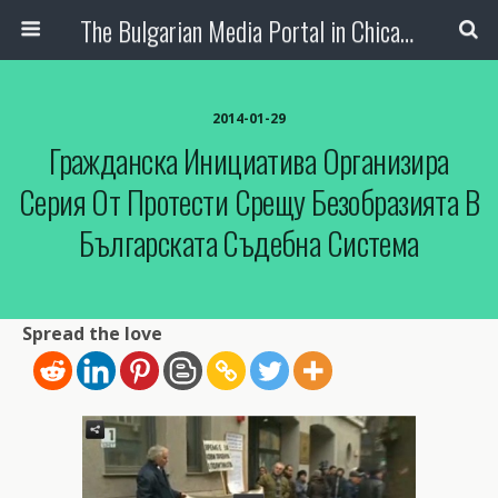
The Bulgarian Media Portal in Chicago
2014-01-29
Гражданска Инициатива Организира
Серия От Протести Срещу Безобразията В
Българската Съдебна Система
Spread the love