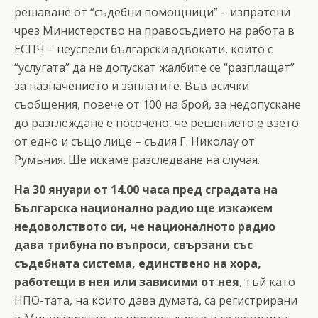
решаване от “съдебни помощници” – изпратени
чрез Министерство на правосъдието на работа в
ЕСПЧ – неуспели български адвокати, които с
“услугата” да не допускат жалбите се “разплащат”
за назначението и заплатите. Във всички
съобщения, повече от 100 на брой, за недопускане
до разглеждане е посочено, че решението е взето
от едно и също лице – съдия Г. Николау от
Румъния. Ще искаме разследване на случая.
На 30 януари от 14.00 часа пред сградата на
Българска национално радио ще изкажем
недоволството си, че националното радио
дава трибуна по въпроси, свързани със
съдебната система, единствено на хора,
работещи в нея или зависими от нея
, тъй като
НПО-тата, на които дава думата, са регистрирани