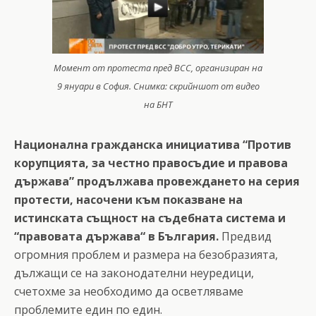
Момент от протеста пред ВСС, организиран на
9 януари в София. Снимка: скрийншот от видео
на БНТ
Национална гражданска инициатива “Против
корупцията, за честно правосъдие и правова
държава” продължава провеждането на серия
протести, насочени към показване на
истинската същност на съдебната система и
“правовата държава“ в България.
Предвид
огромния проблем и размера на безобразията,
дължащи се на законодателни неуредици,
счетохме за необходимо да осветляваме
проблемите един по един.