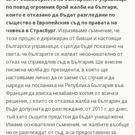
по повод огромния брой жалби на българи,
които е отказано да бъдат разгледани по
същество в Европейския съд по правата на
човека в Страсбург.
Изразяваме съмнение, че
този процес е дирижиран от бивши и настоящи
български управници, с цел да бъде показано на
света, че българите се жалват неоснователно от
отказ на справедлив съд в България. Ще внесем
писмена молба до президента, в която ще
настояваме лично да се заеме със случая и да
нареди на посланика на Република България във
Франция да изиска незабавно копия от всички
решения, с които се отказва жалба на българин да
бъде допусната до разглеждане, от 2011 г. до днес,
тъй като същите предстои да бъдат унищожени.
Имаме основателни съмнения, че жалбите въобще
не се разглеждат от съд, а са предоставени за