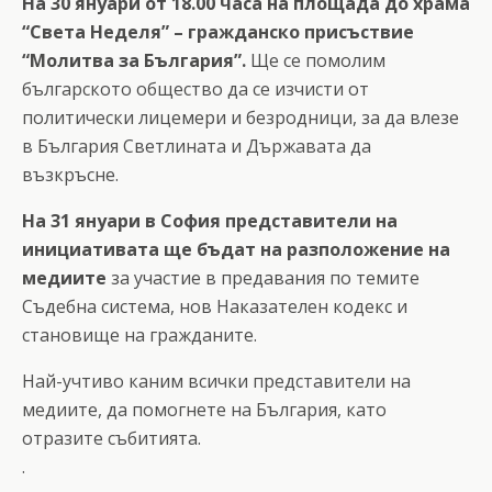
На 30 януари от 18.00 часа на площада до храма
“Света Неделя” – гражданско присъствие
“Молитва за България”.
Ще се помолим
българското общество да се изчисти от
политически лицемери и безродници, за да влезе
в България Светлината и Държавата да
възкръсне.
На 31 януари в София представители на
инициативата ще бъдат на разположение на
медиите
за участие в предавания по темите
Съдебна система, нов Наказателен кодекс и
становище на гражданите.
Най-учтиво каним всички представители на
медиите, да помогнете на България, като
отразите събитията.
.