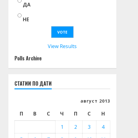
ДА
НЕ
View Results
Polls Archive
СТАТИИ ПО ДАТИ
август 2013
П
В
С
Ч
П
С
Н
1
2
3
4