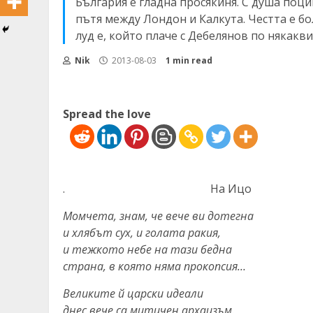
България е гладна просякиня. С душа поци
пътя между Лондон и Калкута. Честта е бо
луд е, който плаче с Дебелянов по някакв
Nik
2013-08-03
1 min read
Spread the love
.
На Ицо
Момчета, знам, че вече ви дотегна
и хлябът сух, и голата ракия,
и тежкото небе на тази бедна
страна, в която няма прокопсия…
Великите й царски идеали
днес вече са митичен архаизъм.