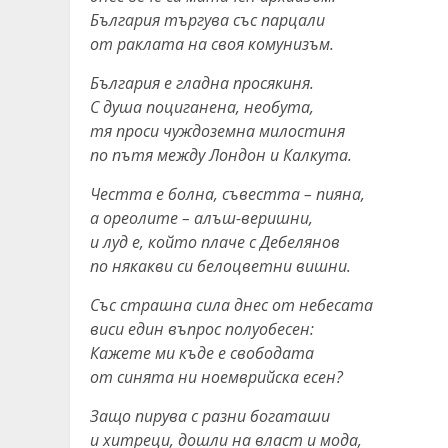
България търгува със парцали
от раклата на своя комунизъм.
България е гладна просякиня.
С душа поциганена, необута,
тя проси чуждоземна милостиня
по пътя между Лондон и Калкута.
Честта е болна, съвестта – пияна,
а ореолите – алъш-веришни,
и луд е, който плаче с Дебелянов
по някакви си белоцветни вишни.
Със страшна сила днес от небесата
виси един въпрос полуобесен:
Кажете ми къде е свободата
от синята ни ноемврийска есен?
Защо пирува с разни богаташи
и хитреци, дошли на власт и мода,