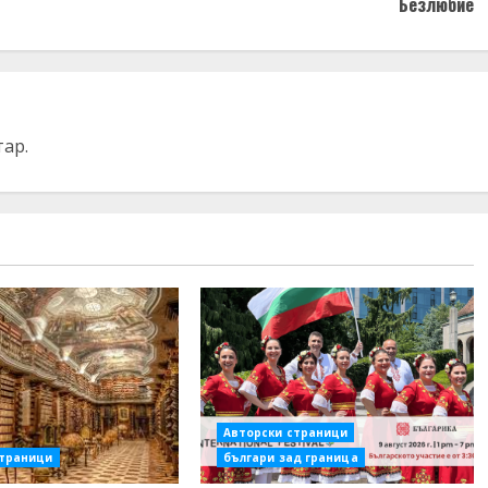
Безлюбие
тар.
Авторски страници
страници
българи зад граница