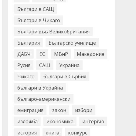
Българи в САЩ
Българи в Чикаго
Българи във Великобритания
България
Българско училище
ДАБЧ
ЕС
МВнР
Македония
Русия
САЩ
Украйна
Чикаго
българи в Сърбия
българи в Украйна
българо-американски
емиграция
закон
избори
изложба
икономика
интервю
история
книга
конкурс