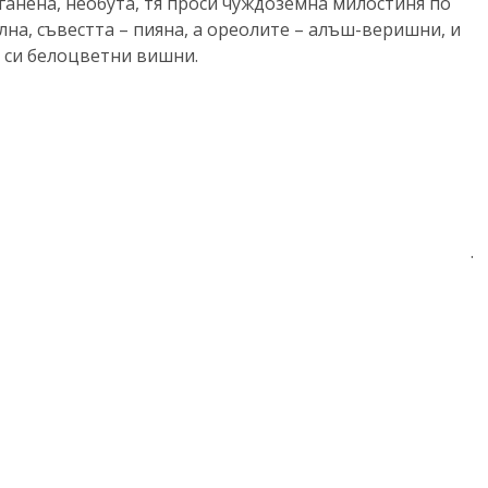
ганена, необута, тя проси чуждоземна милостиня по
лна, съвестта – пияна, а ореолите – алъш-веришни, и
и си белоцветни вишни.
.