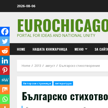
Skip
2026-08-06
to
content
EUROCHICAG
PORTAL FOR IDEAS AND NATIONAL UNITY
HOME
НАШАТА КНИЖАРНИЦА
МЕНЮ
ЗА САЙТ
Home
2013
август
Българско стихотворение
Авторски страници
литература
Българско стихотв