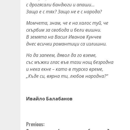
с дрогясали бандюги и апаши…
Защо е с тях? Защо не е с народа?
Момчета, знам, че е на халос туй, че
скърбим за свобода и бели вишни.
В земята на Васил Иванов Кунчев
днес всички романтици са излишни.
Но да запеем, дявол да го вземе,
със мъжки глас във тази нощ безродна
и нека екне – като в турско време,
„Къде си, вярна ти, любов народна?“
Ивайло Балабанов
Continue
Previous: