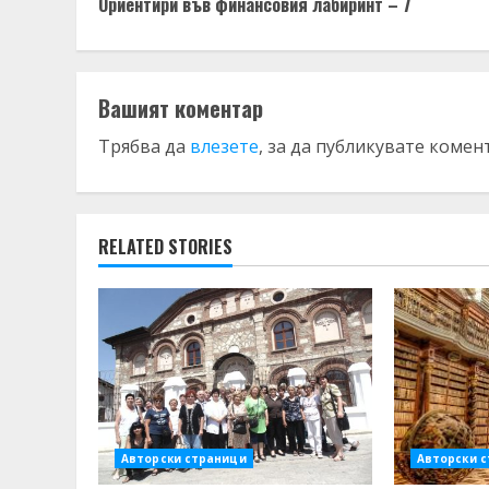
Ориентири във финансовия лабиринт – 7
Reading
Вашият коментар
Трябва да
влезете
, за да публикувате комен
RELATED STORIES
Авторски страници
Авторски 