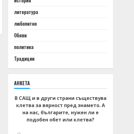
история
литература
любопитно
Обяви
политика
Традиции
АНКЕТА
В САЩ и в други страни съществува
клетва за вярност пред знамето. А
на нас, българите, нужен ли е
подобен обет или клетва?