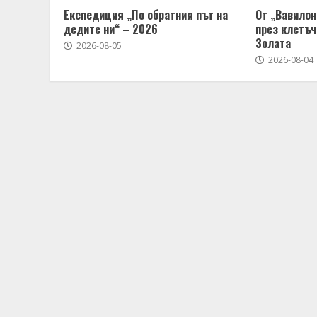
Експедиция „По обратния път на
От „Вавилон
дедите ни“ – 2026
през клетъч
Золата
2026-08-05
2026-08-04