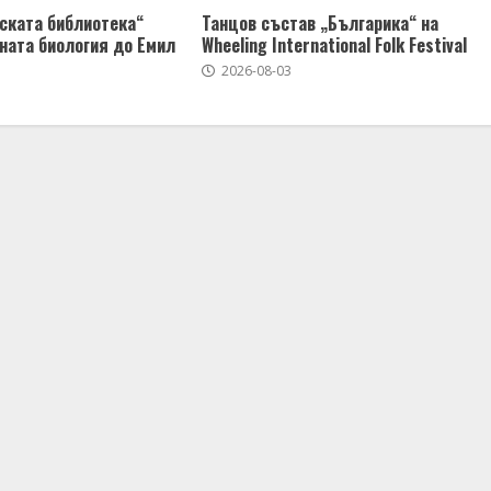
ската библиотека“
Танцов състав „Българика“ на
ната биология до Емил
Wheeling International Folk Festival
2026-08-03