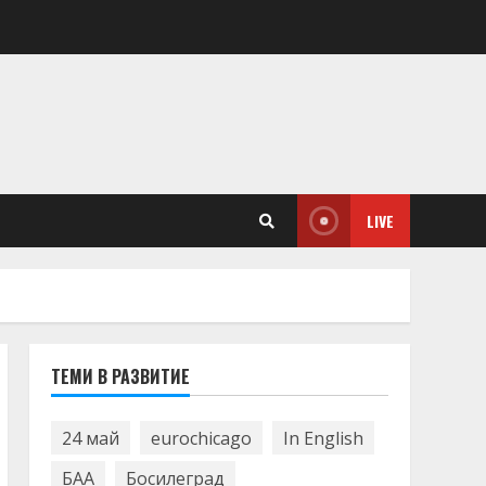
LIVE
ТЕМИ В РАЗВИТИЕ
24 май
eurochicago
In English
БАА
Босилеград