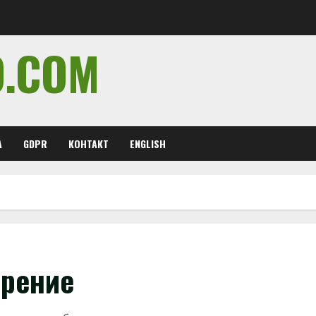
O.COM
А
GDPR
КОНТАКТ
ENGLISH
орение