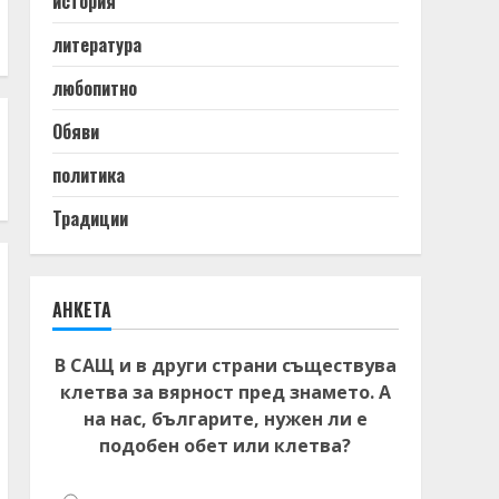
история
литература
любопитно
Обяви
политика
Традиции
АНКЕТА
В САЩ и в други страни съществува
клетва за вярност пред знамето. А
на нас, българите, нужен ли е
подобен обет или клетва?