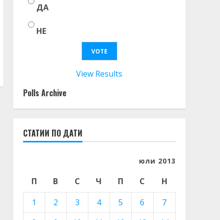
ДА
НЕ
View Results
Polls Archive
СТАТИИ ПО ДАТИ
юли 2013
П
В
С
Ч
П
С
Н
1
2
3
4
5
6
7