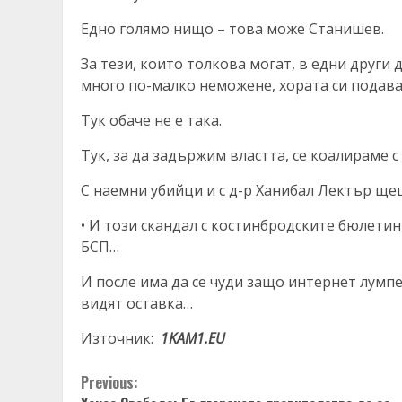
Едно голямо нищо – това може Станишев.
За тези, които толкова могат, в едни други
много по-малко неможене, хората си подават
Тук обаче не е така.
Тук, за да задържим властта, се коалираме с
С наемни убийци и с д-р Ханибал Лектър щеш
• И този скандал с костинбродските бюлетин
БСП…
И после има да се чуди защо интернет лумпе
видят оставка…
Източник:
1KAM1.EU
Continue
Previous: