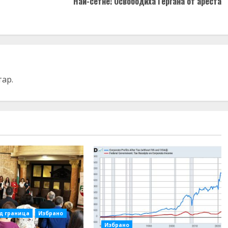
Най-сетне! Освободиха Гергана от ареста
тар.
д граница
Избрано
Избрано