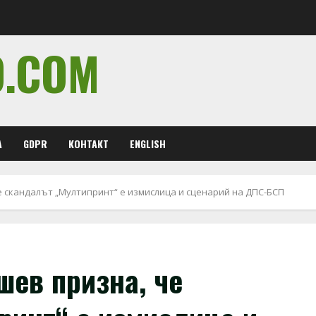
O.COM
А
GDPR
КОНТАКТ
ENGLISH
е скандалът „Мултипринт“ е измислица и сценарий на ДПС-БСП
шев призна, че