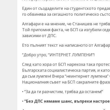
Един от създаделите на студентското предав
го обвинява за сегашното политическо съст
Алгафари е на мнение, че Станишев не тряб
Той припомня факта, че БСП са изгубили сед
зависими от ДПС.
Ето пълният текст на написаното от Алгафар
“Добро утро, “ИНТЕРНЕТ ЛУМПЕНИ”!
След като хора от БСП нарекоха така протес
Българската социалистическа партия, и кат
да съм лумпен! Вчера “неинтернет лумпена”
Националния съвет на БСП сакралните фраз
• “За да ги разчистим, трябва да останем!”
•
“Без ДПС нямаме шанс, въпреки настрое