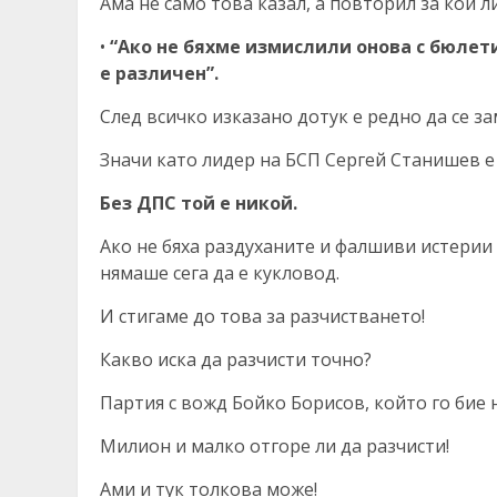
Ама не само това казал, а повторил за кой ли
•
“Ако не бяхме измислили онова с бюлет
е различен”.
След всичко изказано дотук е редно да се за
Значи като лидер на БСП Сергей Станишев 
Без ДПС той е никой.
Ако не бяха раздуханите и фалшиви истери
нямаше сега да е кукловод.
И стигаме до това за разчистването!
Какво иска да разчисти точно?
Партия с вожд Бойко Борисов, който го бие 
Милион и малко отгоре ли да разчисти!
Ами и тук толкова може!