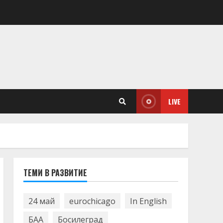
LIVE
ТЕМИ В РАЗВИТИЕ
24 май
eurochicago
In English
БАА
Босилеград