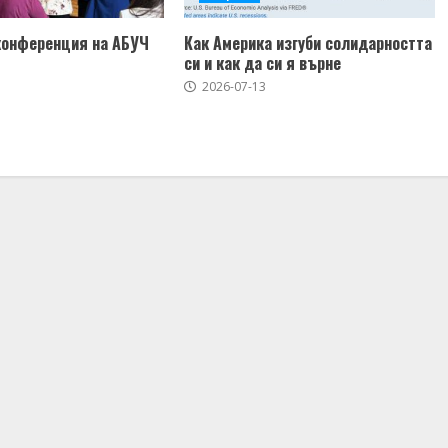
конференция на АБУЧ
Как Америка изгуби солидарността
си и как да си я върне
2026-07-13