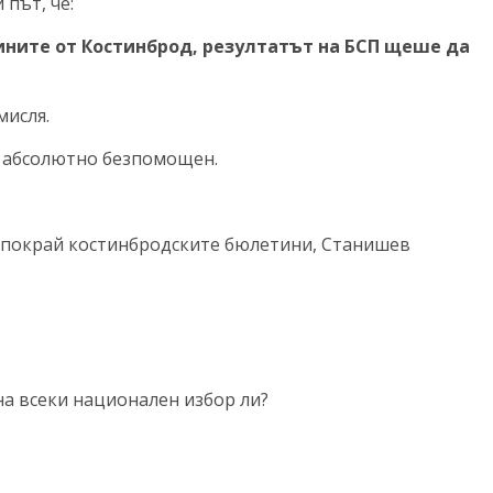
 път, че:
ините от Костинброд, резултатът на БСП щеше да
мисля.
е абсолютно безпомощен.
и покрай костинбродските бюлетини, Станишев
на всеки национален избор ли?