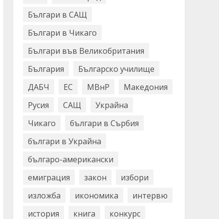
Българи в САЩ
Българи в Чикаго
Българи във Великобритания
България
Българско училище
ДАБЧ
ЕС
МВнР
Македония
Русия
САЩ
Украйна
Чикаго
българи в Сърбия
българи в Украйна
българо-американски
емиграция
закон
избори
изложба
икономика
интервю
история
книга
конкурс