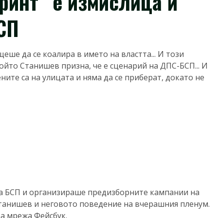
ринт“ е измислица и
СП
еше да се коалира в името на властта... И този
ойто Станишев призна, че е сценарий на ДПС-БСП... И
ните са на улицата и няма да се приберат, докато не
на БСП и организираше предизборните кампании на
Станишев и неговото поведение на вчерашния пленум.
а мрежа Фейсбук.