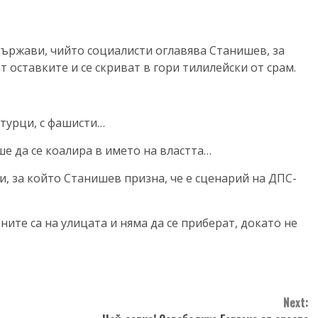
 държави, чийто социалисти оглавява Станишев, за
 оставките и се скриват в гори тилилейски от срам.
 турци, с фашисти…
е да се коалира в името на властта…
и, за който Станишев призна, че е сценарий на ДПС-
ните са на улицата и няма да се приберат, докато не
Next: