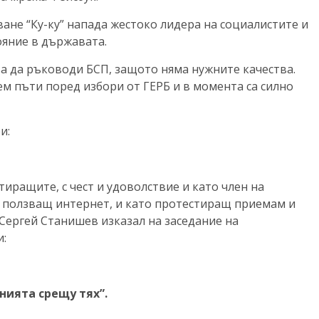
ане “Ку-ку” напада жестоко лидера на социалистите и
ояние в държавата.
ва да ръководи БСП, защото няма нужните качества.
ем пъти поред избори от ГЕРБ и в момента са силно
и:
тиращите, с чест и удоволствие и като член на
о ползващ интернет, и като протестиращ приемам и
 Сергей Станишев изказал на заседание на
и:
нията срещу тях”.