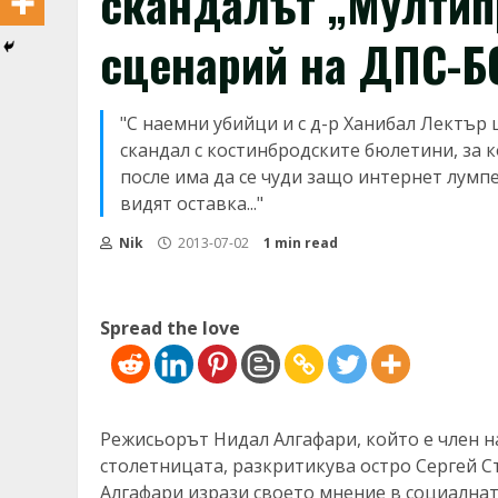
скандалът „Мултип
сценарий на ДПС-Б
"С наемни убийци и с д-р Ханибал Лектър щ
скандал с костинбродските бюлетини, за к
после има да се чуди защо интернет лумпе
видят оставка..."
Nik
2013-07-02
1 min read
Spread the love
Режисьорът Нидал Алгафари, който е член 
столетницата, разкритикува остро Сергей 
Алгафари изрази своето мнение в социалнат