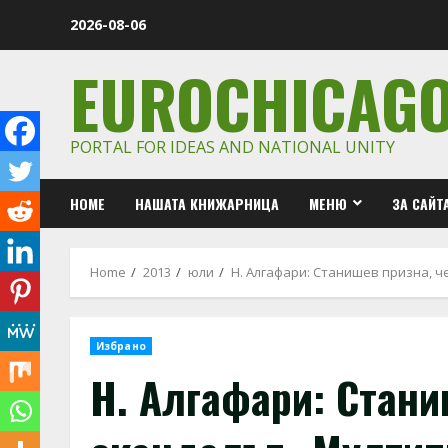
Skip
2026-08-06
to
content
EUROCHICAG
PORTAL FOR IDEAS AND NATIONAL UNITY
HOME
НАШАТА КНИЖАРНИЦА
МЕНЮ
ЗА САЙТ
Home
2013
юли
Н. Алгафари: Станишев призна, ч
Избрано
Н. Алгафари: Стани