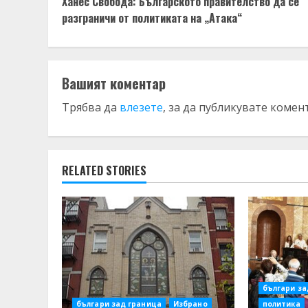
Ханес Свобода: Българското правителство да се
Reading
разграничи от политиката на „Атака“
Вашият коментар
Трябва да
влезете
, за да публикувате комен
RELATED STORIES
българи за
българи зад граница
Избрано
политика