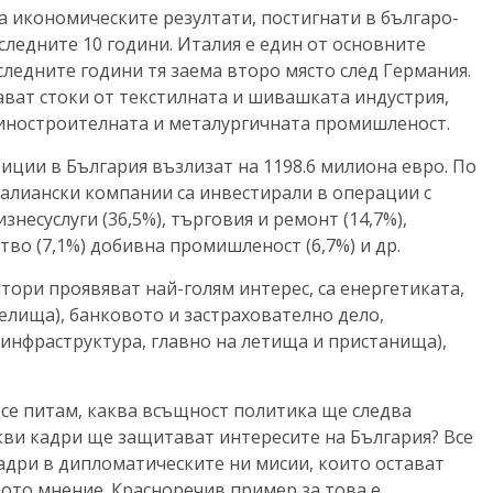
а икономическите резултати, постигнати в българо-
ледните 10 години. Италия е един от основните
следните години тя заема второ място след Германия.
ват стоки от текстилната и шивашката индустрия,
шиностроителната и металургичната промишленост.
тиции в България възлизат на 1198.6 милиона евро. По
италиански компании са инвестирали в операции с
есуслуги (36,5%), търговия и ремонт (14,7%),
тво (7,1%) добивна промишленост (6,7%) и др.
тори проявяват най-голям интерес, са енергетиката,
елища), банковото и застрахователно дело,
инфраструктура, главно на летища и пристанища),
се питам, каква всъщност политика ще следва
кви кадри ще защитават интересите на България? Все
кадри в дипломатическите ни мисии, които остават
ото мнение. Красноречив пример за това е