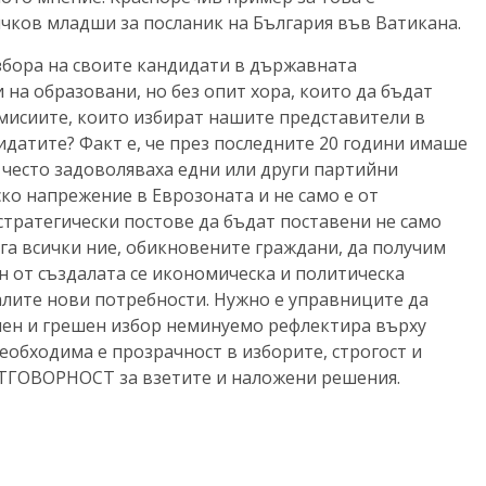
чков младши за посланик на България във Ватикана.
збора на своите кандидати в държавната
на образовани, но без опит хора, които да бъдат
мисиите, които избират нашите представители в
идатите? Факт е, че през последните 20 години имаше
 често задоволяваха едни или други партийни
ко напрежение в Еврозоната и не само е от
тратегически постове да бъдат поставени не само
ага всички ние, обикновените граждани, да получим
 от създалата се икономическа и политическа
алите нови потребности. Нужно е управниците да
илен и грешен избор неминуемо рефлектира върху
еобходима е прозрачност в изборите, строгост и
ОТГОВОРНОСТ за взетите и наложени решения.