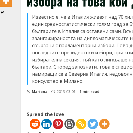
избора на това кой
Известно е, че в Италия живеят над 70 хи
един средностатистически голям град за Б
българите в Италия са оставени сами. Всъ
заангажираността на дипломатическите ни
свързани с парламентарни избори. Това д
последните президентски избори, при кои
избирателна секция, тъй като липсваше 
българи. Според запознати, това е специф
намиращи се в Северна Италия, недоволн
консулство в Милано.
Mariana
2013-03-01
1 min read
Spread the love