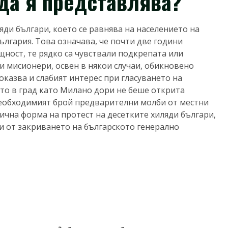
 да я представлява?
ляди българи, което се равнява на населението на
ългария. Това означава, че почти две години
щност, те рядко са чувствали подкрепата или
 мисионери, освен в някои случаи, обикновено
оказва и слабият интерес при гласуването на
то в град като Милано дори не беше открита
необходимият брой предварителни молби от местни
ична форма на протест на десетките хиляди българи,
и от закриването на българското генерално