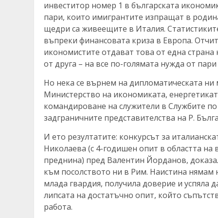
инвеститор номер 1 в българската икономи
пари, които имигрантите изпращат в родинат
щедри са живеещите в Италия. Статистиките
въпреки финансовата криза в Европа. Отчита
икономистите отдават това от една страна н
от друга – на все по-голямата нужда от пари
Но нека се върнем на дипломатическата ни 
Министерство на икономиката, енергетикат
командироване на служители в Службите п
задграничните представителства на Р. Бълга
И ето резултатите: конкурсът за италианск
Николаева (с 4-годишен опит в областта н
преднина) пред Валентин Йорданов, доказал
към посолството ни в Рим. Наистина нямам 
млада гвардия, получила доверие и успяла да
липсата на достатъчно опит, който съпътст
работа.