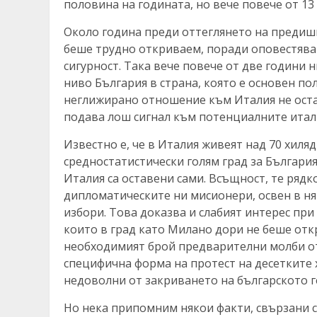
половина на годината, но вече повече от 13 
Около година преди оттеглянето на предишн
беше трудно откриваем, поради оповестяв
сигурност. Така вече повече от две години
ниво България в страна, която е основен п
неглижирано отношение към Италия не остав
подава лош сигнал към потенциалните итал
Известно е, че в Италия живеят над 70 хиля
средностатистически голям град за България
Италия са оставени сами. Всъщност, те рядк
дипломатическите ни мисионери, освен в ня
избори. Това доказва и слабият интерес при
които в град като Милано дори не беше отк
необходимият брой предварителни молби от 
специфична форма на протест на десетките 
недоволни от закриването на българското г
Но нека припомним някои факти, свързани с