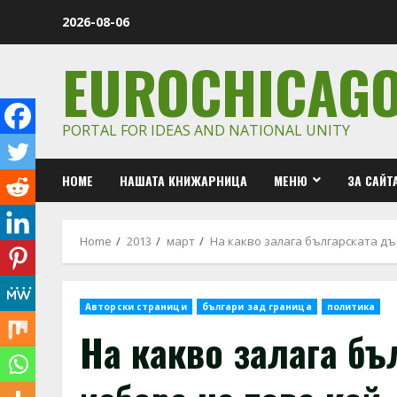
Skip
2026-08-06
to
content
EUROCHICAG
PORTAL FOR IDEAS AND NATIONAL UNITY
HOME
НАШАТА КНИЖАРНИЦА
МЕНЮ
ЗА САЙТ
Home
2013
март
На какво залага българската дъ
Авторски страници
българи зад граница
политика
На какво залага бъ