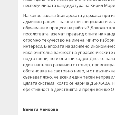
несполучливата кандидатура на Кирил Мари
На какво залага българската държава при и
администрация – на опитни специалисти или 
обучавани в процеса на работа? Доколко ко
посолствата, вземат предвид опита на канд
огромно текучество на имена, чиито избори
интереси. В епохата на засилено икономичес
изключителна важност на управленческите с
подготвени, но и опитни кадри. Днес се нал
един напълно различен отговор, провокиран
обстановка на световно ниво, и от възникн
съзнават ясно, че всеки един техен неправ
цялата система, която се нарича ДЪРЖАВА. Н
ефективност в действията и преди всичко 
Венета Ненкова