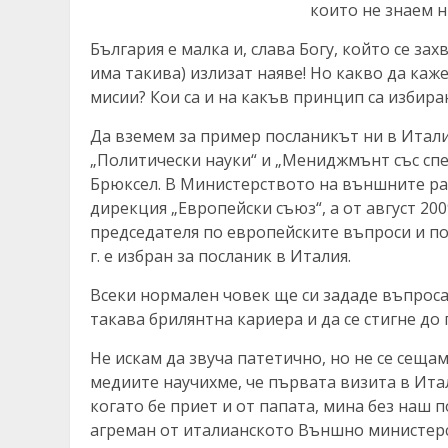
които не знаем 
България е малка и, слава Богу, който се за
има такива) излизат наяве! Но какво да каж
мисии? Кои са и на какъв принцип са избира
Да вземем за пример посланикът ни в Италия
„Политически науки“ и „Мениджмънт със сп
Брюксел. В Министерството на външните раб
дирекция „Европейски съюз“, а от август 20
председателя по европейските въпроси и по 
г. е избран за посланик в Италия.
Всеки нормален човек ще си зададе въпроса
такава брилянтна кариера и да се стигне д
Не искам да звуча патетично, но не се сещам
медиите научихме, че първaта визита в Итал
когато бе приет и от папата, мина без наш 
агреман от италианското Външно министерс