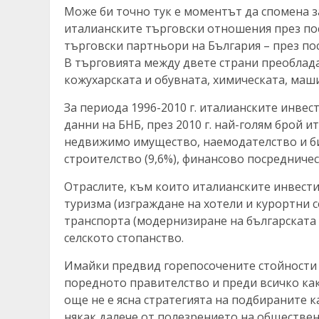
Може би точно тук е моментът да спомена з
италианските търговски отношения през пос
търговски партньори на България – през по
В търговията между двете страни преоблада
кожухарската и обувната, химическата, ма
За периода 1996-2010 г. италианските инвес
данни на БНБ, през 2010 г. най-голям брой 
недвижимо имущество, наемодателство и бизн
строителство (9,6%), финансово посредничес
Отраслите, към които италианските инвести
туризма (изграждане на хотели и курортни с
транспорта (модернизиране на българската 
селското стопанство.
Имайки предвид горепосочените стойности 
поредното правителство и преди всичко ка
още не е ясна стратегията на подбираните 
някак далече от полезрението на обществен