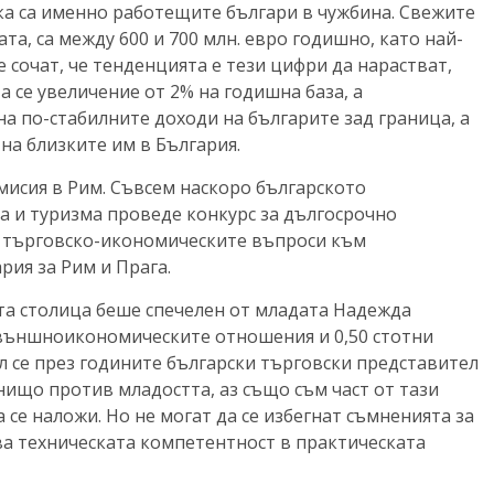
ка са именно работещите българи в чужбина. Свежите
а, са между 600 и 700 млн. евро годишно, като най-
 сочат, че тенденцията е тези цифри да нарастват,
 се увеличение от 2% на годишна база, а
а по-стабилните доходи на българите зад граница, а
 на близките им в България.
мисия в Рим. Съвсем наскоро българското
а и туризма проведе конкурс за дългосрочно
о търговско-икономическите въпроси към
рия за Рим и Прага.
ата столица беше спечелен от младата Надежда
а външноикономическите отношения и 0,50 стотни
 се през годините български търговски представител
нищо против младостта, аз също съм част от тази
 се наложи. Но не могат да се избегнат съмненията за
ва техническата компетентност в практическата