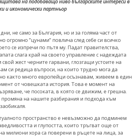
 защитава на подобаващо ниво българските интереси в
ки и икономически партньор
дни, не само за България, но и за голяма част от
но огромно ”цунами” повлича след себе си всичко
оето се изпречи по пътя му. Падат правителства,
апата слага край на своето управление с надеждата
и свой жест черните гарвани, глозгащи устоите на
ам си редица въпроси, на които трудно мога да
 но както много европейци осъзнавам, живеем в един
мент от човешката история. Това е момент на
ъзряване, че посоката, в която се движим, е грешна.
а промяна на нашите разбирания и подхода към
 заобикаля.
туалното пространство е невъзможно да подминем
ведливостта и глупостта, които тръгват още от
на милиони хора са поверени в ръцете на лица, за