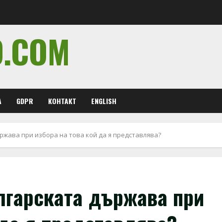
O.COM
А
GDPR
КОНТАКТ
ENGLISH
ржава при избора на това кой да я представлява?
лгарската държава при