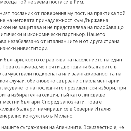
месеца той не заема поста си в Рим.
ият посланик от поверения му пост, на практика той
ане на неговата принадлежност към Държавна
 никой не защитава и не представлява на подобаващо
олитически и икономически партньор. Нашето
а незабелязано от италианците и от друга страна
иански инвеститори.
ди българи, което се равнява на населението на един
. Това означава, че почти две години българите в
о са чувствали подкрепата или заангажираността на
кои случаи, обикновено свързани с парламентарни
 гласуването на последните президентски избори, при
рита избирателна секция, тъй като липсваше
местни българи. Според запознати, това е
хиляди българи, намиращи се в Северна Италия,
енерално консулство в Милано.
 нашите съграждани на Апенините. Всеизвестно е, че