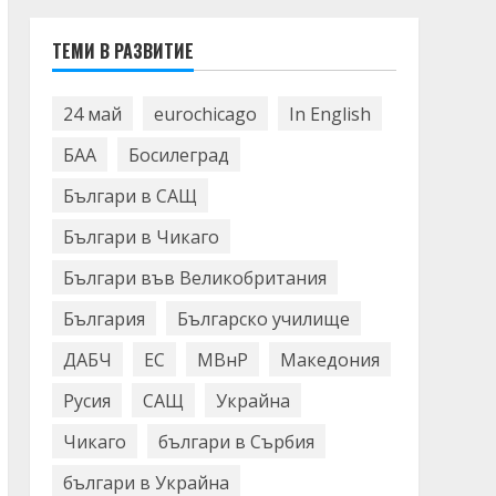
ТЕМИ В РАЗВИТИЕ
24 май
eurochicago
In English
БАА
Босилеград
Българи в САЩ
Българи в Чикаго
Българи във Великобритания
България
Българско училище
ДАБЧ
ЕС
МВнР
Македония
Русия
САЩ
Украйна
Чикаго
българи в Сърбия
българи в Украйна