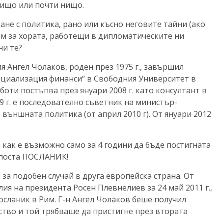
нищо или почти нищо.
хване с политика, рано или късно неговите тайни (ако
ем за хората, работещи в дипломатическите ни
ни те?
 Ангел Чолаков, роден през 1975 г., завършил
ециализация финанси“ в Свободния Университет в
оти постъпва през януари 2008 г. като консултант в
09 г. е последователно съветник на министър-
външната политика (от април 2010 г). От януари 2012
 как е възможно само за 4 години да бъде постигната
о поста ПОСЛАНИК!
 за подобен случай в друга европейска страна. От
ия на президента Росен Плевнелиев за 24 май 2011 г.,
посланик в Рим. Г-н Ангел Чолаков беше получил
тво и той трябваше да пристигне през втората