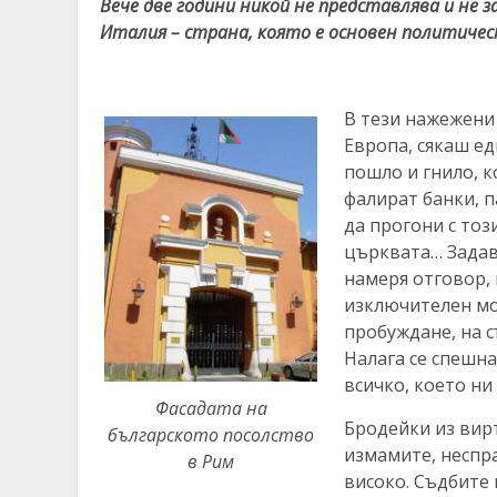
Вече две години никой не представлява и не
Италия – страна, която е основен политичес
В тези нажежени 
Европа, сякаш ед
пошло и гнило, к
фалират банки, п
да прогони с тоз
църквата… Задав
намеря отговор,
изключителен мо
пробуждане, на с
Налага се спешн
всичко, което ни
Фасадата на
Бродейки из вир
българското посолство
измамите, неспра
в Рим
високо. Съдбите 