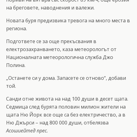
на бреговете, наводнения и валежи.
Новата буря предизвика тревога на много места в
региона.
Подгответе се за още прекъсвания в
електрозахранването, каза метеорологът от
Националната метеорологична служба Джо
Полина.
„Останете си у дома. Запасете се отново“, добави
той.
Санди отне живота на над 100 души в десет щата.
Седмица след бурята половин милион жители на
щата Ню Йорк все още са без електричество, а в
Ню Джърси – над 800 000 души, отбелязва
Асошиейтед прес.