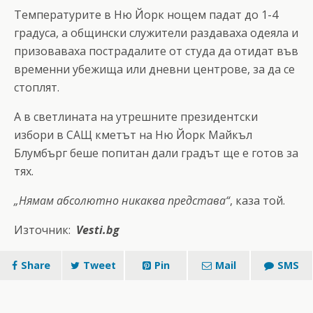
Температурите в Ню Йорк нощем падат до 1-4
градуса, а общински служители раздаваха одеяла и
призоваваха пострадалите от студа да отидат във
временни убежища или дневни центрове, за да се
стоплят.
А в светлината на утрешните президентски
избори в САЩ кметът на Ню Йорк Майкъл
Блумбърг беше попитан дали градът ще е готов за
тях.
„Нямам абсолютно никаква представа“
, каза той.
Източник:
Vesti.bg
Share
Tweet
Pin
Mail
SMS