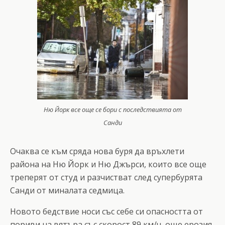
Ню Йорк все още се бори с последствията от
Санди
Очаква се към сряда нова буря да връхлети
района на Ню Йорк и Ню Джърси, които все още
треперят от студ и разчистват след супербурята
Санди от миналата седмица.
Новото бедствие носи със себе си опасността от
пориви на вятъра със скорост 89 км/ч, още ерозия