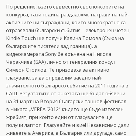
По решение, взето съвместно със спонсорите на
конкурса, тази година раздадохме награди на най-
активните ни съграждани, които многократно са
отразявали български събития – електронен четец
Kindle Touch ще получи Калина Томова (Съюз на
българските писатели зад граница), а
видеокамерата Sony бе връчена на Никола
Чаракчиев (БАА) лично от генералния консул
Симеон Стоилов. Те призоваха за активно
гласуване, за да определим заедно най-
значителното българско събитие на 2011 година в
САЩ. Резултатите от анкетата ще бъдат обявени
на 31 март на Втория български танцов фестивал
в Чикаго „VEREA ‘2012” където ще бъде изтеглен
жребият, при който един от гласувалите ще
получи лаптоп. Гласувайте и вие! Независимо дали
живеете в Америка, в България или другаде, само