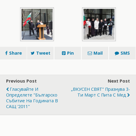
Share
Tweet
Pin
Mail
SMS
Previous Post
Next Post
Гласувайте И
„ВКУСЕН СВЯТ” Празнува 3-
Определете "Българско
Ти Март С Пита С Мед
Събитие На Годината В
САЩ ’2011"