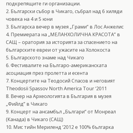
подкрепящите ги организации.
2. Български събор в Чикаго, събрал над 6 хиляди
човека на 4 и 5 юни
3. Българска вечер в музея „Грами“ в Лос Анжелис
4. Премиерата на „МЕЛАНХОЛИЧНА КРАСОТА” в
САЩ – оратория за историята за спасението на
българските евреи от ужасите на Холокоста
5. Българското знаме над Чикаго
6. Фестивалите на Българо-американската
асоциация през пролетта и есента
7. Концертите на Теодосий Спасов и неговият
Theodosii Spassov North America Tour ‘2011
8. Вечер на Археологията в България в музея
„Фийлд” в Чикаго
9. Концерт на ансамбъл „Българи“ от Монреал
(Канада) в Чикаго (САЩ)
10. Мис тийн Мериленд ‘2012 е 100% българка