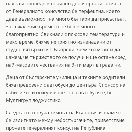
падна и проведе в почивен ден и организацията
от Генералното консулство бе перфектна, което
даде възможност на много българи да присъстват.
За съжаление времето не беше много
благоприятно. Свикнали с плюсови температури и
меко време, бяхме неприятно изненадани от
студен вятър и сняг. Въпреки времето можем да
кажем, че тържеството се получи и ще остане сред
най-масовите чествания на 3-ти март в града ни.
Деца от българските училища и техните родители
бяха превозени с автобуси до центъра. Спонсор на
събитието и осигуряването на автобусите, бе
Мултигруп лоджистикс.
След като отзвуча химнът на България и знамето
бе издигнато между небостъргачите, приветствие
прочете генералният консул на Република