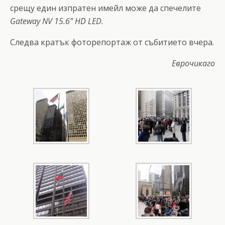
срещу един изпратен имейл може да спечелите
Gateway NV 15.6” HD LED.
Следва кратък фоторепортаж от събитието вчера.
Еврочикаго