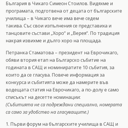
България в Чикаго Симеон Стоилов. Видяхме и
програмата, подготвена от децата от българските
училища – в Чикаго вече има вече седем
такива. Със свои изпълнения се представиха и
танцовите състави „Хоро“ и „Верея“. По традиция
накрая извихме и дълго хоро на площада.
Петранка Стаматова – президент на Еврочикаго,
обяви втория етап на Българско събитие на
годината в САЩ и номиниратите 10 събития, за
които да се гласува. Повече информация за
конкурса и събитията може да намерите във
водещата статия на Еврочикаго, а по-долу е само
списъкът на десетте номинации:
(Събитията не са подреждани специално, номерата
са само за удобство на гласуващите.)
1. Първи форум на българските училища в САЩ и