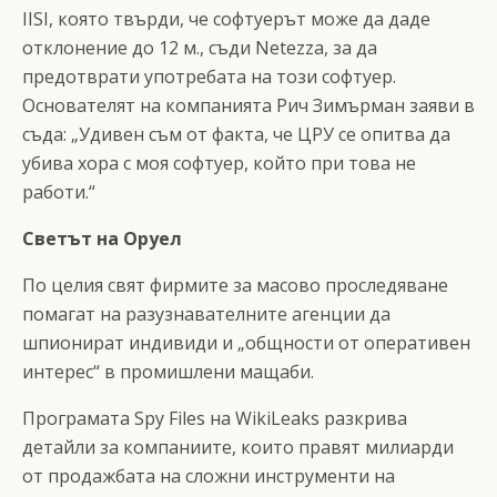
IISI, която твърди, че софтуерът може да даде
отклонение до 12 м., съди Netezza, за да
предотврати употребата на този софтуер.
Основателят на компанията Рич Зимърман заяви в
съда: „Удивен съм от факта, че ЦРУ се опитва да
убива хора с моя софтуер, който при това не
работи.“
Светът на Оруел
По целия свят фирмите за масово проследяване
помагат на разузнавателните агенции да
шпионират индивиди и „общности от оперативен
интерес“ в промишлени мащаби.
Програмата Spy Files на WikiLeaks разкрива
детайли за компаниите, които правят милиарди
от продажбата на сложни инструменти на