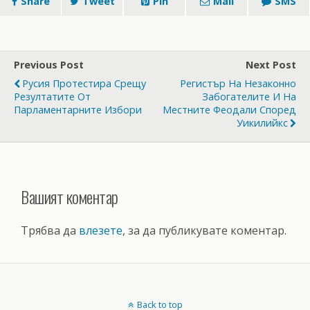
Share
Tweet
Pin
Mail
SMS
Previous Post
Next Post
Русия Протестира Срещу
Регистър На Незаконно
Резултатите От
Забогателите И На
Парламентарните Избори
Местните Феодали Според
Уикилийкс
Вашият коментар
Трябва да
влезете
, за да публикувате коментар.
Back to top