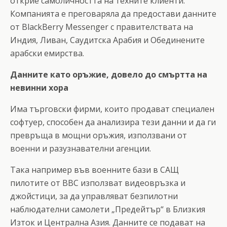
открие самоличността на техните клиенти.
Компанията е преговаряла да предостави данните
от BlackBerry Messenger с правителствата на
Индия, Ливан, Саудитска Арабия и Обединените
арабски емирства.
Данните като оръжие, довело до смъртта на
невинни хора
Има търговски фирми, които продават специален
софтуер, способен да анализира тези данни и да ги
превръща в мощни оръжия, използвани от
военни и разузнавателни агенции.
Така например във военните бази в САЩ
пилотите от ВВС използват видеовръзка и
джойстици, за да управляват безпилотни
наблюдателни самолети „Предейтър“ в Близкия
Изток и Централна Азия. Данните се подават на