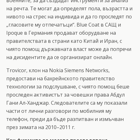
военните, за да създадат инструменти за анализ
на речта. Те могат да определят пола, възрастта и
нивото на стрес на индивида и да го проследят по
„гласовите му отпечатъци“. Blue Coat в САЩ и
Ipoque в Германия продават оборудване на
правителствата в страни като Китай и Иран, с
чиято помощ държавната власт може да попречи
на дисидентите да се организират онлайн.
Trovicor, клон на Nokia Siemens Networks,
предостави на бахрейнското правителство
технологии за подслушване, с чиято помощ беше
проследен активистът за човешки права Абдул
Гани Ал-Ханджар. Следователите са му показали
части от лични разговори по мобилния му
телефон, преди да бъде разпитван и измъчван
през зимата на 2010–2011 г.