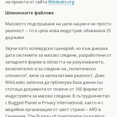
на проекта от сайта
Wikileaks.org
Шпионските файлове
Масовото подслушване на цели нации е не просто
реалност – то е цяла нова индустрия, обхванала 25
държави
Звучи като холивудски сценарий, но към днешна
дата системите за масово следене, разработени от
западните фирми в областта на разузнаването,
включително и за следене на „политически
опоненти“, вече са непоклатима реалност. Днес
WikiLeaks започна да публикува база данни със
стотици документи от повече от 160 фирми от
индустрията за масово следене. В сътрудничество
с Bugged Planet и Privacy International, както и с
медийни организации от шест страни – ARD в
Германия, The Bureau of Investigative Journalism