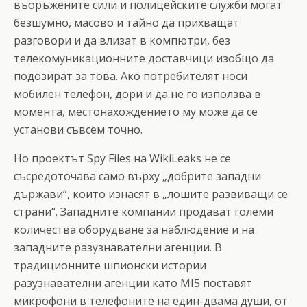
въоръжените сили и полицейските служби могат
безшумно, масово и тайно да прихващат
разговори и да влизат в компютри, без
телекомуникационните доставчици изобщо да
подозират за това. Ако потребителят носи
мобилен телефон, дори и да не го използва в
момента, местонахождението му може да се
установи съвсем точно.
Но проектът Spy Files на WikiLeaks не се
съсредоточава само върху „добрите западни
държави“, които изнасят в „лошите развиващи се
страни“. Западните компании продават големи
количества оборудване за наблюдение и на
западните разузнавателни агенции. В
традиционните шпионски истории
разузнавателни агенции като MI5 поставят
микрофони в телефоните на един-двама души, от