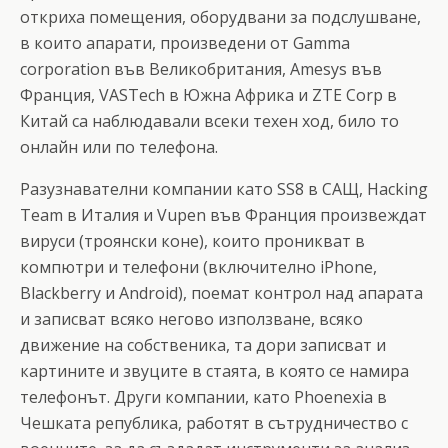
откриха помещения, оборудвани за подслушване,
в които апарати, произведени от Gamma
corporation във Великобритания, Amesys във
Франция, VASTech в Южна Африка и ZTE Corp в
Китай са наблюдавали всеки техен ход, било то
онлайн или по телефона.
Разузнавателни компании като SS8 в САЩ, Hacking
Team в Италия и Vupen във Франция произвеждат
вируси (троянски коне), които проникват в
компютри и телефони (включително iPhone,
Blackberry и Android), поемат контрол над апарата
и записват всяко негово използване, всяко
движение на собственика, та дори записват и
картините и звуците в стаята, в която се намира
телефонът. Други компании, като Phoenexia в
Чешката република, работят в сътрудничество с