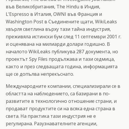
във Великобритания, The Hindu в Индия,
L’Espresso в Италия, OWNI във Франция и
Washington Post в Съединените щати, WikiLeaks
хвърля светлина върху тази тайна индустрия,
преживяла истински бум след 11 септември 2001 г.
и оценявана на милиарди долари годишно. В
началото WikiLeaks публикува 287 документа, но
проектът Spy Files продължава и тази седмица,
както и през следващата година, информацията
ще се допълва непрекъснато.
Международните компании, специализирали се в
областта на наблюдението, са базирани в по-
развитите в технологично отношение страни, и
продават продуктите си на всяка една страна в
света. На практика тази индустрия не е
регулирана. Разузнавателните агенции,