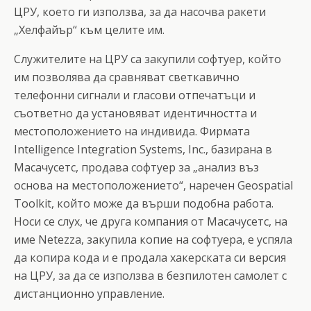
ЦРУ, което ги използва, за да насочва ракети
„Хелфайър“ към целите им.
Служителите на ЦРУ са закупили софтуер, който
им позволява да сравняват светкавично
телефонни сигнали и гласови отпечатъци и
съответно да установяват идентичността и
местоположението на индивида. Фирмата
Intelligence Integration Systems, Inc., базирана в
Масачусетс, продава софтуер за „анализ въз
основа на местоположението“, наречен Geospatial
Toolkit, който може да върши подобна работа.
Носи се слух, че друга компания от Масачусетс, на
име Netezza, закупила копие на софтуера, е успяла
да копира кода и е продала хакерската си версия
на ЦРУ, за да се използва в безпилотен самолет с
дистанционно управление.