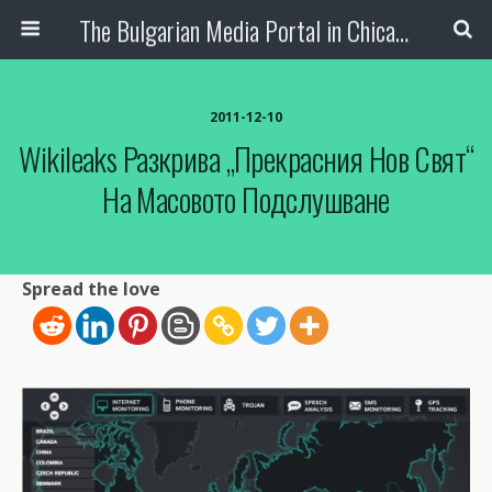
The Bulgarian Media Portal in Chicago
2011-12-10
Wikileaks Разкрива „прекрасния Нов Свят“
На Масовото Подслушване
Spread the love