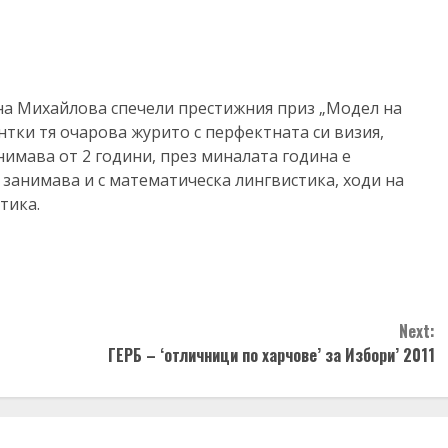
ена Михайлова спечели престижния приз „Модел на
нтки тя очарова журито с перфектната си визия,
имава от 2 години, през миналата година е
е занимава и с математическа лингвистика, ходи на
тика.
Next:
ГЕРБ – ‘отличници по харчове’ за Избори’ 2011