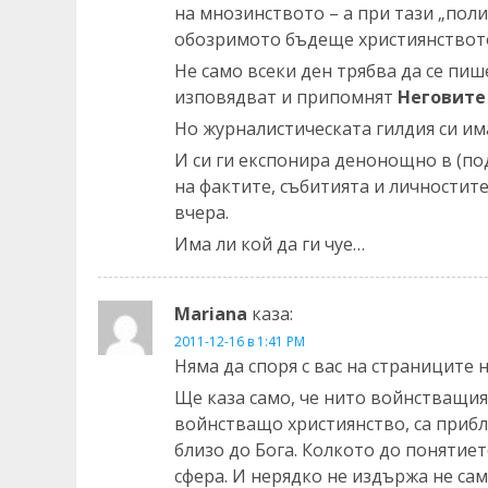
на мнозинството – а при тази „пол
обозримото бъдеще християнството
Не само всеки ден трябва да се пиш
изповядват и припомнят
Неговите
Но журналистическата гилдия си им
И си ги експонира денонощно в (по
на фактите, събитията и личностите
вчера.
Има ли кой да ги чуе…
Mariana
каза:
2011-12-16 в 1:41 PM
Няма да споря с вас на страниците н
Ще каза само, че нито войнстващият
войнстващо християнство, са приб
близо до Бога. Колкото до понятиет
сфера. И нерядко не издържа не сам