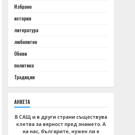
Избрано
история
литература
любопитно
Обяви
политика
Традиции
АНКЕТА
В САЩ и в други страни съществува
клетва за вярност пред знамето. А
на нас, българите, нужен ли е