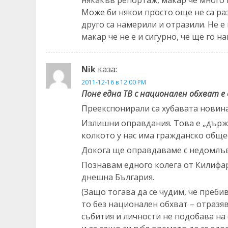
Може би някои просто още не са раз
друго са намерили и отразили. Не е 
макар че не е и сигурно, че ще го на
Nik
каза:
2011-12-16 в 12:00 PM
Поне една ТВ с национален обхват 
Преекспонирали са хубавата новина
Излишни оправдания. Това е „държ
колкото у нас има гражданско обще
Докога ще оправдаваме с недомлъв
Познавам едного колега от Килифар
днешна България.
(Защо тогава да се чудим, че преб
то без национален обхват – отразя
събития и личности не подобава на 