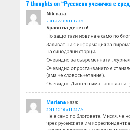
7 thoughts on “
Русенска ученичка е сред
Nik
каза:
2011-12-16 в 11:17 AM
Браво на детето!
Но защо тази новина е само по бло
Заливат ни с информация за пирома
на синодални старци.
Очевидно за съвременната „журнал
Очевидно опростачването е станал
(ама че словосъчетание!).
Очевидно Диоген няма защо да си г
Mariana
каза:
2011-12-16 в 11:25 AM
Не е само по блоговете. Мисля, че 
чрез русенската им кореспондентка.
някакъв репортаж, макар че много п