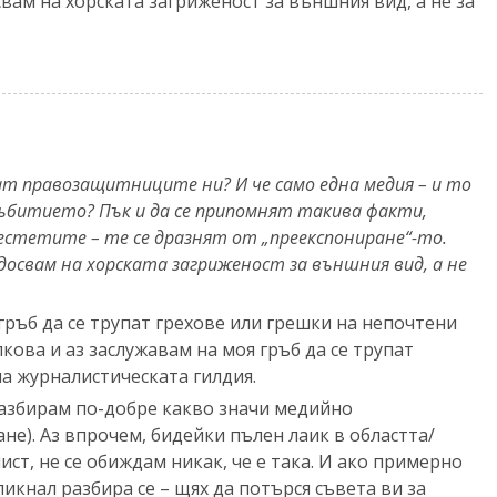
освам на хорската загриженост за външния вид, а не за
ват правозащитниците ни? И че само една медия – и то
събитието? Пък и да се припомнят такива факти,
естетите – те се дразнят от „преекспониране“-то.
 ядосвам на хорската загриженост за външния вид, а не
гръб да се трупат грехове или грешки на непочтени
кова и аз заслужавам на моя гръб да се трупат
а журналистическата гилдия.
 разбирам по-добре какво значи медийно
не). Аз впрочем, бидейки пълен лаик в областта/
ист, не се обиждам никак, че е така. И ако примерно
ликнал разбира се – щях да потърся съвета ви за