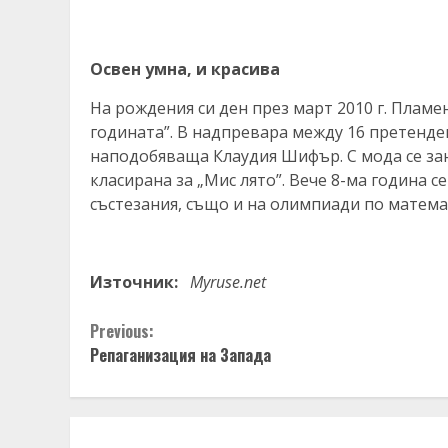
Освен умна, и красива
На рождения си ден през март 2010 г. Плам
годината”. В надпревара между 16 претенде
наподобяваща Клаудия Шифър. С мода се зан
класирана за „Мис лято”. Вече 8-ма година с
състезания, също и на олимпиади по матема
Източник:
Myruse.net
Continue
Previous:
Репаганизация на Запада
Reading