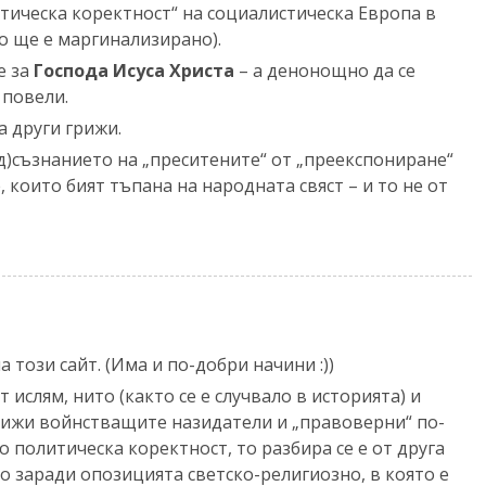
итическа коректност“ на социалистическа Европа в
 ще е маргинализирано).
е за
Господа Исуса Христа
– а денонощно да се
повели.
а други грижи.
д)съзнанието на „преситените“ от „преекспониране“
, които бият тъпана на народната свяст – и то не от
а този сайт. (Има и по-добри начини :))
 ислям, нито (както се е случвало в историята) и
лижи войнстващите назидатели и „правоверни“ по-
о политическа коректност, то разбира се е от друга
о заради опозицията светско-религиозно, в която е