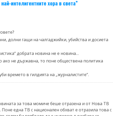
 най-интелигентните хора в света
”
говете?
ни, долни гащи на чалгаджийки, убийства и досиета
истика“ добрата новина не е новина…
о ако не държавна, то поне обществена политика
уби времето в гилдията на „журналистите“.
новината за това момиче беше отразена и от Нова ТВ
 Поне една ТВ с национален обхват е отразила това с
о-голям би трябвало да е интересът разбира се.