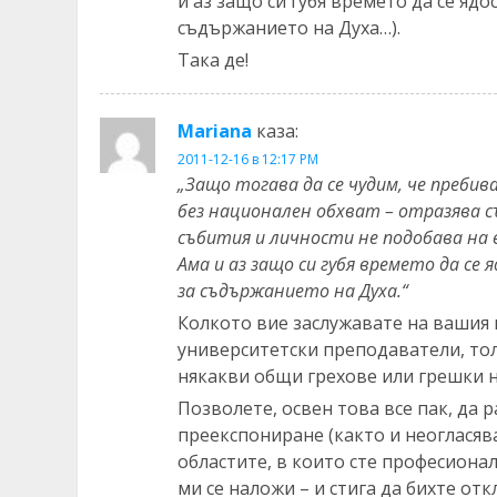
и аз защо си губя времето да се яд
съдържанието на Духа…).
Така де!
Mariana
каза:
2011-12-16 в 12:17 PM
„Защо тогава да се чудим, че преби
без национален обхват – отразява 
събития и личности не подобава на 
Ама и аз защо си губя времето да се
за съдържанието на Духа.“
Колкото вие заслужавате на вашия 
университетски преподаватели, тол
някакви общи грехове или грешки н
Позволете, освен това все пак, да
преекспониране (както и неогласява
областите, в които сте професионал
ми се наложи – и стига да бихте отк