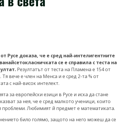
а в света
т Русе доказа, че е сред най-интелигентните
ванайсетокласничката се е справила с теста на
зултат.
Резултатът от теста на Пламена е 154 от
Тя вече е член на Менса и е сред 2-та % от
ата с най-висок интелект.
ята за европейски езици в Русе и иска да стане
казват за нея, че е сред малкото ученици, които
ли проблеми. Любимият й предмет е математиката.
снението било голямо, защото на него можеш да се