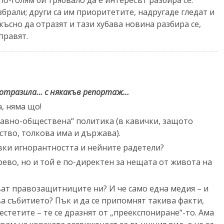
брали; други са им приоритетите, надругаде гледат и
късно да отразят и тази хубава новина разбира се,
правят.
е отразила… с някакъв репортаж…
, няма що!
авно-обществена“ политика (в кавички, защото
ство, толкова има и държава).
ки игнорантността и нейните радетели?
ево, но и той е по-директен за нещата от живота на
иват правозащитниците ни? И че само една медия – и
ва събитието? Пък и да се припомнят такива факти,
естетите – те се дразнят от „преекспониране“-то. Ама