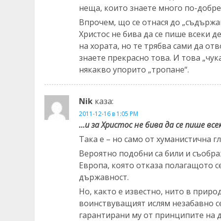
неща, които знаете много по-добре
Впрочем, що се отнася до „съдържан
Христос не бива да се пише всеки д
на хората, но те трябва сами да от
знаете прекрасно това. И това „чук
някакво упорито „тропане“.
Nik
каза:
2011-12-16 в 1:05 PM
…и за Христос не бива да се пише все
Така е – но само от хуманистична г
Вероятно подобни са били и съобр
Европа, която отказа полагащото с
държавност.
Но, както е известно, нито в прир
воинствуващият ислям незабавно се
гарантирани му от принципите на 