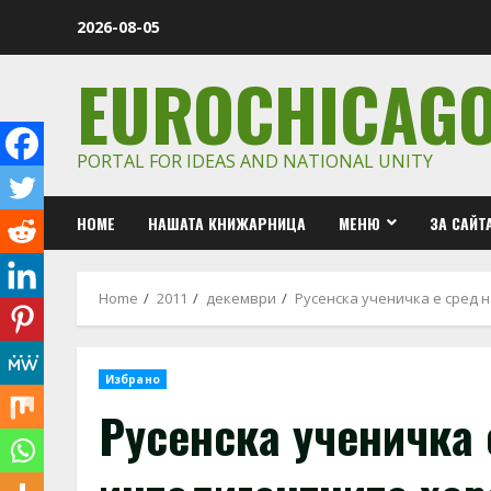
Skip
2026-08-05
to
content
EUROCHICAG
PORTAL FOR IDEAS AND NATIONAL UNITY
HOME
НАШАТА КНИЖАРНИЦА
МЕНЮ
ЗА САЙТ
Home
2011
декември
Русенска ученичка е сред 
Избрано
Русенска ученичка 