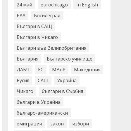
24 май
eurochicago
In English
БАА
Босилеград
Българи в САЩ
Българи в Чикаго
Българи във Великобритания
България
Българско училище
ДАБЧ
ЕС
МВнР
Македония
Русия
САЩ
Украйна
Чикаго
българи в Сърбия
българи в Украйна
българо-американски
емиграция
закон
избори