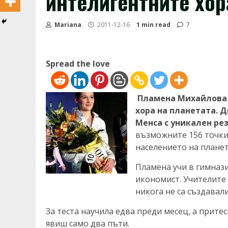
интелигентните хор
Mariana
2011-12-16
1 min read
7
Spread the love
Пламена Михайлова о
хора на планетата. Д
Менса с уникален ре
възможните 156 точки. 
населението на планет
Пламена учи в гимнази
икономист. Учителите 
никога не са създава
За теста научила едва преди месец, а прите
явиш само два пъти.