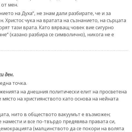
 от мен.
ието на Духа“, не знам дали разбирате, че и за
ен. Христос чука на вратата на съзнанието, на сърцата
ворят тази врата. Като вярващ човек вие сигурно
ане“ (казано разбира се символично), никога не е
ки ден.
ледна точка.
аженията на днешния политически елит на просветена
е място на християнството като основа на нейната
одата, нито в обществото вакуумът е възможен;
 намести и все по-твърдо предявява правата си,
демокрацията (малцинството да се покори на волята