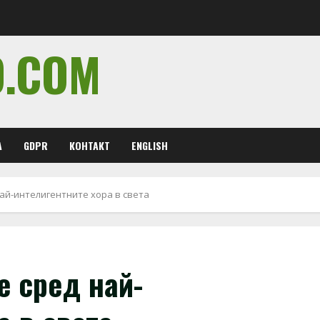
O.COM
А
GDPR
КОНТАКТ
ENGLISH
най-интелигентните хора в света
е сред най-