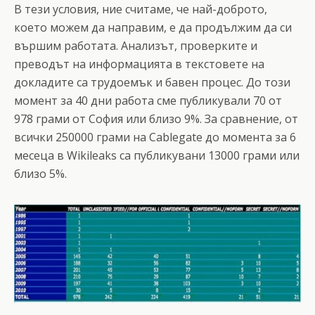
В тези условия, ние считаме, че най-доброто,
което можем да направим, е да продължим да си
вършим работата. Анализът, проверките и
преводът на информацията в текстовете на
докладите са трудоемък и бавен процес. До този
момент за 40 дни работа сме публикували 70 от
978 грами от София или близо 9%. За сравнение, от
всички 250000 грами на Cablegate до момента за 6
месеца в Wikileaks са публикувани 13000 грами или
близо 5%.