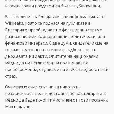
и какви грами предстои да бъдат публикувани.
За съжаление наблюдаваме, че информацията от
Wikileaks, която се поднася на публиката в
България е преобладаващо филтрирана спрямо
разпознаваеми корпоративни, политически, или
финансови интереси. С две думи, свидетели сме на
голямо замазване на тежки и съдбоносни за
държавата ни факти. Опитите на национални
медии да ни неглижират и подминават с
пренебрежение, отдаваме на етичен недостатък и
страх.
Очаквахме анализът ни за нивото на
независимост, чест и достойнство на българските
медии да бъде по-оптимистичен от този посланик
Макълдауни.