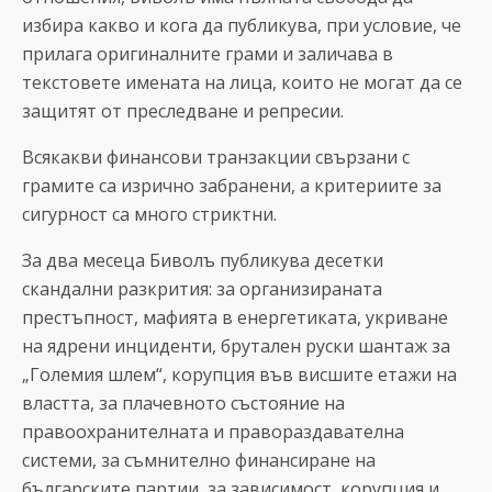
избира какво и кога да публикува, при условие, че
прилага оригиналните грами и заличава в
текстовете имената на лица, които не могат да се
защитят от преследване и репресии.
Всякакви финансови транзакции свързани с
грамите са изрично забранени, а критериите за
сигурност са много стриктни.
За два месеца Биволъ публикува десетки
скандални разкрития: за организираната
престъпност, мафията в енергетиката, укриване
на ядрени инциденти, брутален руски шантаж за
„Големия шлем“, корупция във висшите етажи на
властта, за плачевното състояние на
правоохранителната и правораздавателна
системи, за съмнително финансиране на
българските партии, за зависимост, корупция и