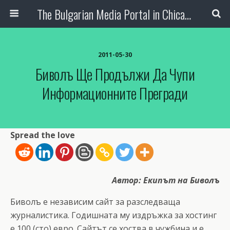
The Bulgarian Media Portal in Chicago
2011-05-30
Биволъ Ще Продължи Да Чупи
Информационните Прегради
Spread the love
Автор: Екипът на Биволъ
Биволъ е независим сайт за разследваща
журналистика. Годишната му издръжка за хостинг
е 100 (сто) евро. Сайтът се хоства в чужбина и е