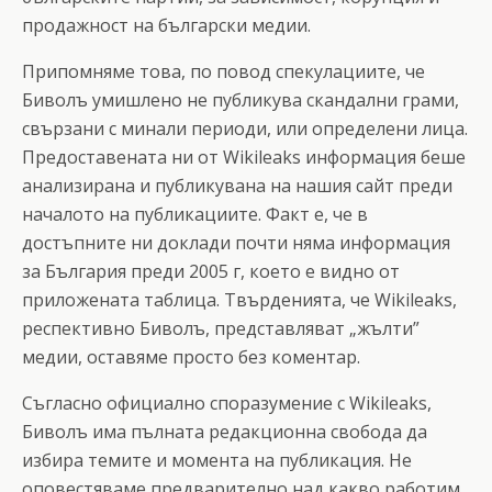
продажност на български медии.
Припомняме това, по повод спекулациите, че
Биволъ умишлено не публикува скандални грами,
свързани с минали периоди, или определени лица.
Предоставената ни от Wikileaks информация беше
анализирана и публикувана на нашия сайт преди
началото на публикациите. Факт е, че в
достъпните ни доклади почти няма информация
за България преди 2005 г, което е видно от
приложената таблица. Твърденията, че Wikileaks,
респективно Биволъ, представляват „жълти”
медии, оставяме просто без коментар.
Съгласно официално споразумение с Wikileaks,
Биволъ има пълната редакционна свобода да
избира темите и момента на публикация. Не
оповестяваме предварително над какво работим