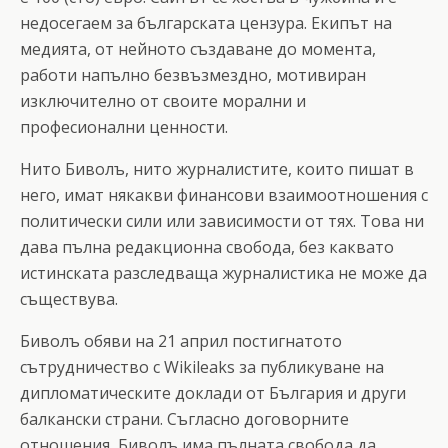
недосегаем за българската цензура. Екипът на
медията, от нейното създаване до момента,
работи напълно безвъзмездно, мотивиран
изключително от своите морални и
професионални ценности.
Нито Биволъ, нито журналистите, които пишат в
него, имат някакви финансови взаимоотношения с
политически сили или зависимости от тях. Това ни
дава пълна редакционна свобода, без каквато
истинската разследваща журналистика не може да
съществува.
Биволъ обяви на 21 април постигнатото
сътрудничество с Wikileaks за публикуване на
дипломатическите доклади от България и други
балкански страни. Съгласно договорните
отношения, Биволъ има пълната свобода да