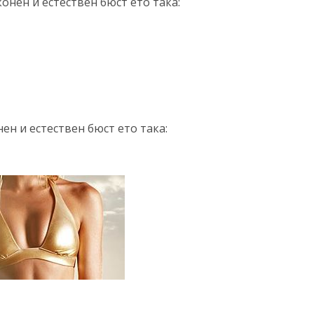
онен и естествен бюст ето така:
ен и естествен бюст ето така: