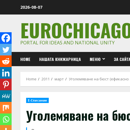
Skip
2026-08-07
to
content
EUROCHICAG
PORTAL FOR IDEAS AND NATIONAL UNITY
HOME
НАШАТА КНИЖАРНИЦА
МЕНЮ
ЗА САЙТ
Home
2011
март
Уголемяване на бюст (ефикасно 
Е-Списание
Уголемяване на бюс