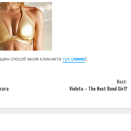
ешен способ моля кликнете
тук (
линк
).
Next:
гата
Violeta – The Next Bond Girl?