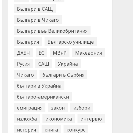
Българи в САЩ
Българи в Чикаго
Българи във Великобритания
България
Българско училище
ДАБЧ
ЕС
МВнР
Македония
Русия
САЩ
Украйна
Чикаго
българи в Сърбия
българи в Украйна
българо-американски
емиграция
закон
избори
изложба
икономика
интервю
история
книга
конкурс