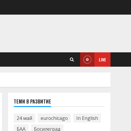
LIVE
ТЕМИ В РАЗВИТИЕ
24 май
eurochicago
In English
БАА
Босилеград