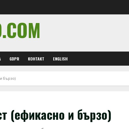
O.COM
А
GDPR
КОНТАКТ
ENGLISH
и бързо)
т (ефикасно и бързо)