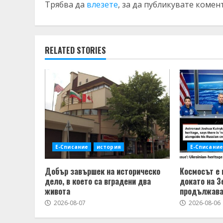
Трябва да
влезете
, за да публикувате комен
RELATED STORIES
Е-Списание
история
Е-Списание
Добър завършек на историческо
Космосът е 
дело, в което са вградени два
докато на З
живота
продължав
2026-08-07
2026-08-06