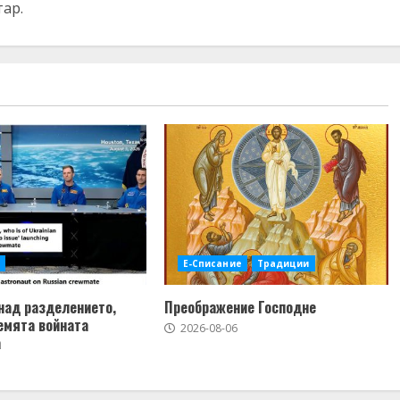
тар.
Е-Списание
Традиции
над разделението,
Преображение Господне
емята войната
2026-08-06
а