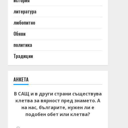
история
литература
любопитно
Обяви
политика
Традиции
АНКЕТА
В САЩ и в други страни съществува
клетва за вярност пред знамето. А
на нас, българите, нужен ли е
подобен обет или клетва?