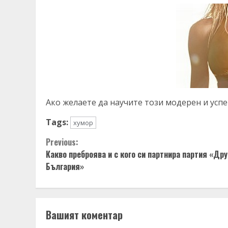
Ако желаете да научите този модерен и усп
Tags:
хумор
Continue
Previous:
Какво преброява и с кого си партнира партия «Дру
Reading
България»
Вашият коментар