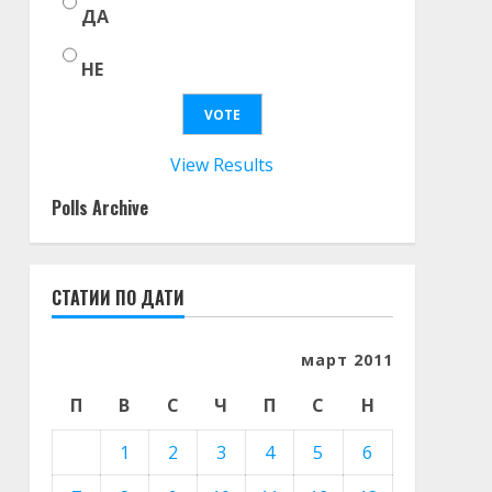
ДА
НЕ
View Results
Polls Archive
СТАТИИ ПО ДАТИ
март 2011
П
В
С
Ч
П
С
Н
1
2
3
4
5
6