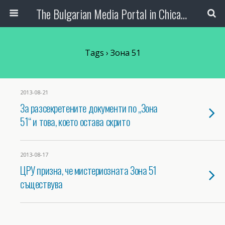
The Bulgarian Media Portal in Chicago
Tags › Зона 51
2013-08-21
За разсекретените документи по „Зона
51“ и това, което остава скрито
2013-08-17
ЦРУ призна, че мистериозната Зона 51
съществува