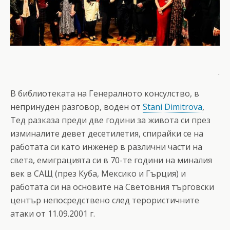
.
В библиотеката на Генералното консулство, в
непринуден разговор, воден от
Stani Dimitrova
,
Тед разказа преди две години за живота си през
изминалите девет десетилетия, спирайки се на
работата си като инженер в различни части на
света, емиграцията си в 70-те години на миналия
век в САЩ (през Куба, Мексико и Гърция) и
работата си на основите на Световния търговски
център непосредствено след терористичните
атаки от 11.09.2001 г.