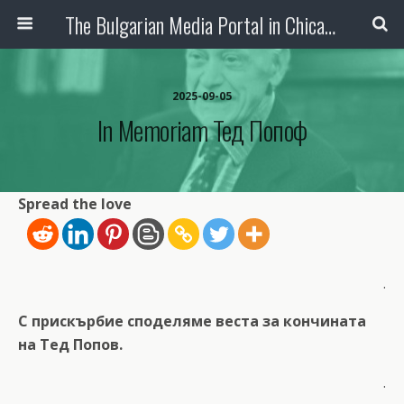
The Bulgarian Media Portal in Chicago
2025-09-05
In Memoriam Тед Попоф
Spread the love
.
С прискърбие споделяме веста за кончината
на Тед Попов.
.