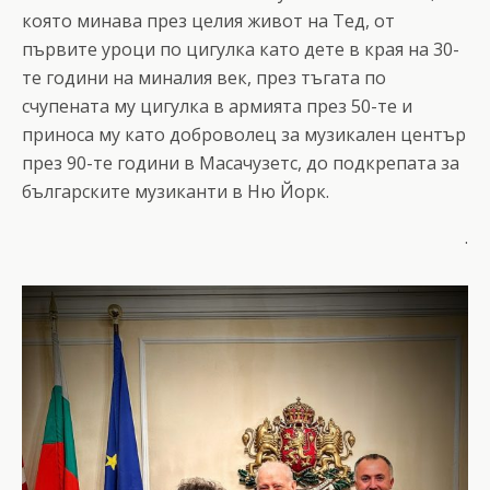
която минава през целия живот на Тед, от
първите уроци по цигулка като дете в края на 30-
те години на миналия век, през тъгата по
счупената му цигулка в армията през 50-те и
приноса му като доброволец за музикален център
през 90-те години в Масачузетс, до подкрепата за
българските музиканти в Ню Йорк.
.