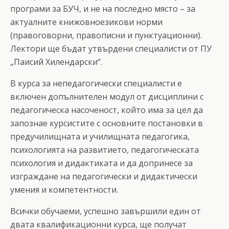
програми за БУЧ, и не на последно място – за
актуалните книжовноезикови норми
(правоговорни, правописни и пунктуационни).
Лектори ще бъдат утвърдени специалисти от ПУ
„Паисий Хилендарски“.
В курса за непедагогически специалисти е
включен допълнителен модул от дисциплини с
педагогическа насоченост, който има за цел да
запознае курсистите с основните постановки в
предучилищната и училищната педагогика,
психологията на развитието, педагогическата
психология и дидактиката и да допринесе за
изграждане на педагогически и дидактически
умения и компетентности.
Всички обучаеми, успешно завършили един от
двата квалификационни курса, ще получат