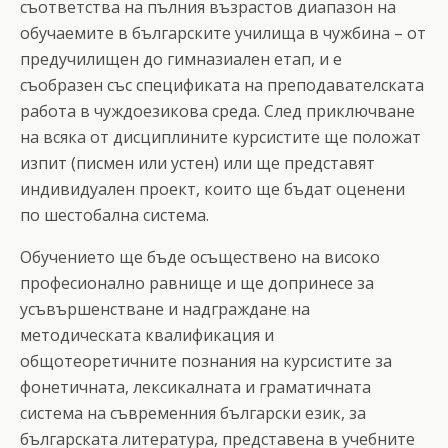
съответства на пълния възрастов диапазон на
обучаемите в българските училища в чужбина – от
предучилищен до гимназиален етап, и е
съобразен със спецификата на преподавателската
работа в чуждоезикова среда. След приключване
на всяка от дисциплините курсистите ще положат
изпит (писмен или устен) или ще представят
индивидуален проект, които ще бъдат оценени
по шестобална система.
Обучението ще бъде осъществено на високо
професионално равнище и ще допринесе за
усъвършенстване и надграждане на
методическата квалификация и
общотеоретичните познания на курсистите за
фонетичната, лексикалната и граматичната
система на съвременния български език, за
българската литература, представена в учебните