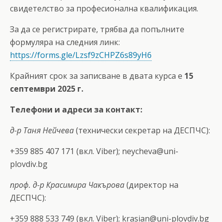
свидетелство за професионална квалификация.
За да се регистрирате, трябва да попълните
формуляра на следния линк:
https://forms.gle/Lzsf9zCHPZ6s89yH6
Крайният срок за записване в двата курса е
15
септември 2025
г.
Телефони и адреси за контакт:
д-р Таня Нейчева
(технически секретар на ДЕСПЧС):
+359 885 407 171 (вкл. Viber);
neycheva@uni-
plovdiv.bg
проф. д-р Красимира Чакърова
(директор на
ДЕСПЧС):
+359 888 533 749 (вкл. Viber);
krasian@uni-plovdiv.bg