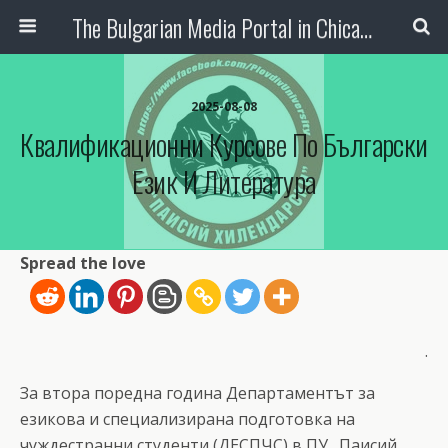
The Bulgarian Media Portal in Chicago
2025-08-08
Квалификационни Курсове По Български
Език И Литература
Spread the love
.
За втора поредна година Департаментът за
езикова и специализирана подготовка на
чуждестранни студенти (ДЕСПЧС) в ПУ „Паисий